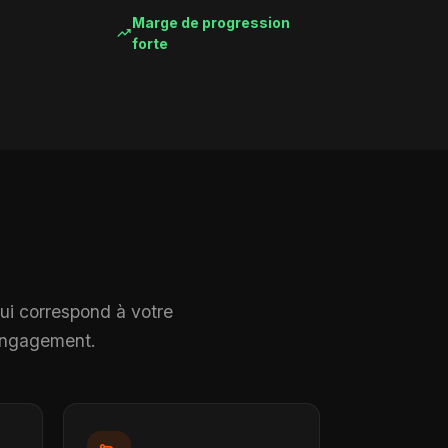
Marge de progression
trending_up
forte
qui correspond à votre
 engagement.