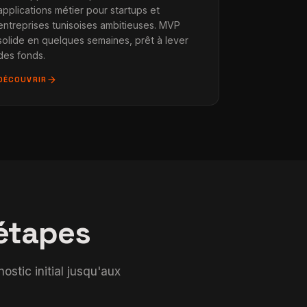
applications métier pour startups et
entreprises tunisoises ambitieuses. MVP
solide en quelques semaines, prêt à lever
des fonds.
arrow_forward
DÉCOUVRIR
 étapes
stic initial jusqu'aux