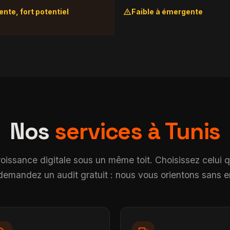
warning
nte, fort potentiel
Faible à émergente
Nos
services à Tunis
roissance digitale sous un même toit. Choisissez celui 
u demandez un audit gratuit : nous vous orientons sans