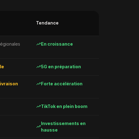
Tendance
trending_up
régionales
En croissance
trending_up
le
5G en préparation
trending_up
ivraison
Forte accélération
trending_up
TikTok en plein boom
Investissements en
trending_up
hausse