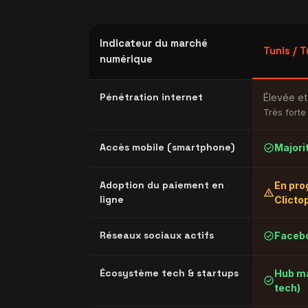
Indicateur du marché
Tunis / T
numérique
Pénétration internet
Élevée et
Très forte
check_circle
Accès mobile (smartphone)
Majori
Adoption du paiement en
En pro
warning
ligne
Clicto
check_circle
Réseaux sociaux actifs
Facebo
Écosystème tech & startups
Hub ma
check_circle
tech)