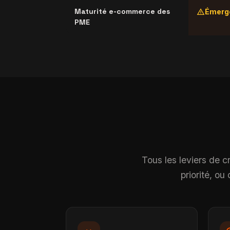
warning
Maturité e-commerce des
Émerge
PME
Tous les leviers de c
priorité, o