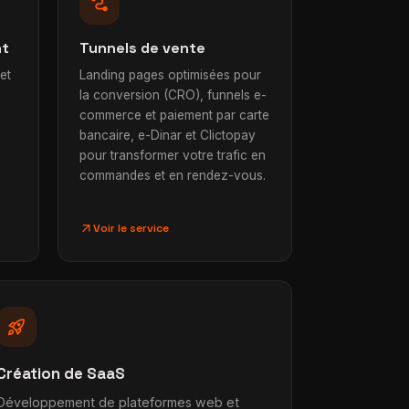
conversion_path
nt
Tunnels de vente
et
Landing pages optimisées pour
la conversion (CRO), funnels e-
commerce et paiement par carte
bancaire, e-Dinar et Clictopay
pour transformer votre trafic en
commandes et en rendez-vous.
arrow_outward
Voir le service
rocket_launch
Création de SaaS
Développement de plateformes web et