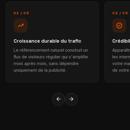
02 / 03
03 / 03
trending_up
verified
Croissance durable du trafic
Crédibi
Le référencement naturel construit un
Apparaît
flux de visiteurs régulier qui s'amplifie
les inter
mois après mois, sans dépendre
votre m
uniquement de la publicité.
de votre
arrow_back
arrow_forward