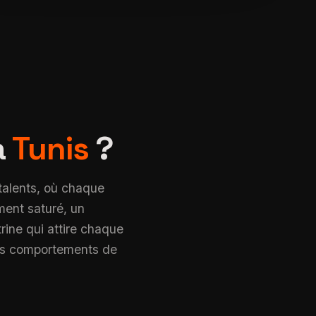
à
Tunis
?
talents, où chaque
ment saturé, un
trine qui attire chaque
les comportements de