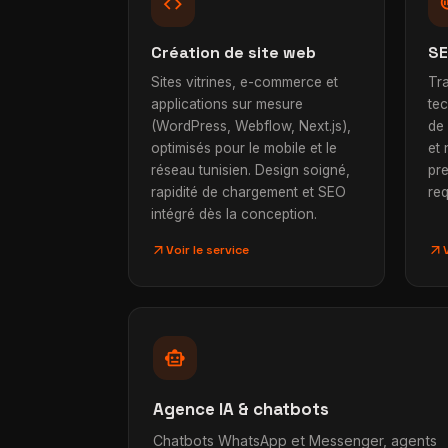
code
searc
Création de site web
SE
Sites vitrines, e-commerce et
Tra
applications sur mesure
te
(WordPress, Webflow, Next.js),
de
optimisés pour le mobile et le
et 
réseau tunisien. Design soigné,
pr
rapidité de chargement et SEO
req
intégré dès la conception.
arrow_outward
arrow_outward
Voir le service
smart_toy
Agence IA & chatbots
Chatbots WhatsApp et Messenger, agents