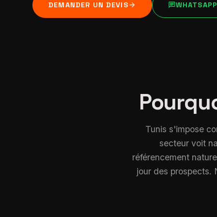
arrow_forward
chat
DEMANDER UN DEVIS
WHATSAP
Pourquo
Tunis s'impose co
secteur voit n
référencement naturel 
jour des prospects.