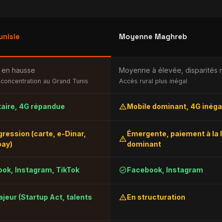
unisie
Moyenne Maghreb
 en hausse
Moyenne à élevée, disparités 
 concentration au Grand Tunis
Accès rural plus inégal
warning
taire, 4G répandue
Mobile dominant, 4G inéga
gression (carte, e-Dinar,
Émergente, paiement à la l
warning
pay)
dominant
check_circle
ok, Instagram, TikTok
Facebook, Instagram
warning
jeur (Startup Act, talents
En structuration