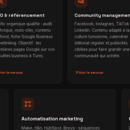
h_insights
forum
O & référencement
Community manageme
fic organique qualifié : audit
Facebook, Instagram, TikTok 
chnique, mots-clés, contenu
LinkedIn. Contenu adapté à la
 fond, fiche Google Business
culture tunisienne, calendrier
netlinking. Objectif : les
éditorial régulier et publicités
emières pages Google sur vos
ciblées pour faire grandir une
uêtes business à Tunis.
communauté qui achète.
arrow_outward
Voir le service
Voir le service
linked_services
Automatisation marketing
Make, n8n, HubSpot, Brevo : séquences