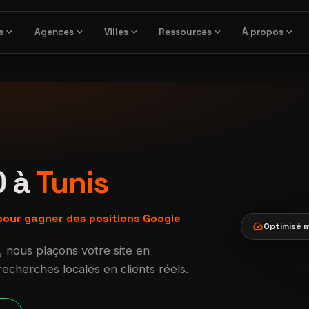
expand_more
expand_more
expand_more
expand_more
expand_more
s
Agences
Villes
Ressources
À propos
O à
Tunis
our gagner des positions Google
speed
Optimisé m
, nous plaçons votre site en
s
cherches locales en clients réels.
veri