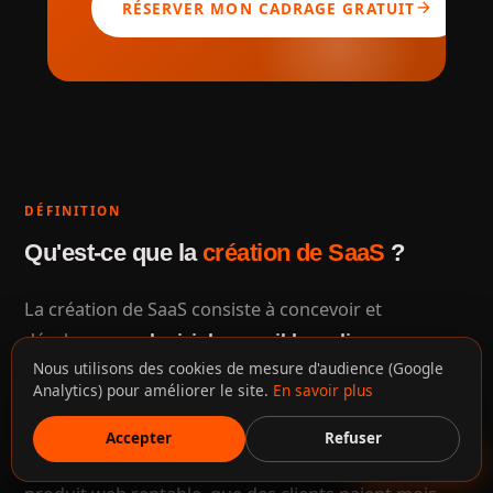
arrow_forward
RÉSERVER MON CADRAGE GRATUIT
DÉFINITION
Qu'est-ce que la
création de SaaS
?
La création de SaaS consiste à concevoir et
développer un
logiciel accessible en ligne par
Nous utilisons des cookies de mesure d'audience (Google
abonnement
: comptes utilisateurs, abonnements
Analytics) pour améliorer le site.
En savoir plus
et paiement, tableau de bord, API et hébergement
capable de monter en charge. L'objectif est de
Accepter
Refuser
Discuter
transformer une idée ou un besoin métier en