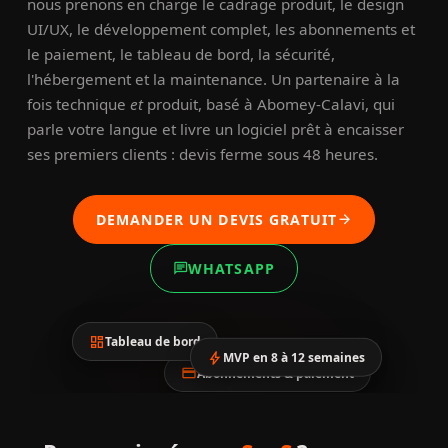
nous prenons en charge le cadrage produit, le design
UI/UX, le développement complet, les abonnements et
le paiement, le tableau de bord, la sécurité,
l'hébergement et la maintenance. Un partenaire à la
fois technique
et
produit, basé à Abomey-Calavi, qui
parle votre langue et livre un logiciel prêt à encaisser
ses premiers clients : devis ferme sous 48 heures.
DEMANDER UN DEVIS GRATUIT
arrow_forward
WHATSAPP
chat
dashboard
Tableau de bord
bolt
MVP en 8 à 12 semaines
credit_card
Abonnements & paiement
rocket_launch
dashboard
credit_card
Votre SaaS, prêt à