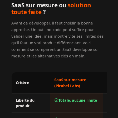
SaaS sur mesure ou
solution
toute faite
?
Avant de développer, il faut choisir la bonne
approche. Un outil no-code peut suffire pour
valider une idée, mais montre vite ses limites dès
qu'il faut un vrai produit différenciant. Voici
comment se comparent un SaaS développé sur
mesure et les alternatives clés en main.
SaaS sur mesure
No-co
Critère
(Pirabel Labs)
templ
check_circle
Liberté du
Totale, aucune limite
Lim
cancel
produit
l'ou