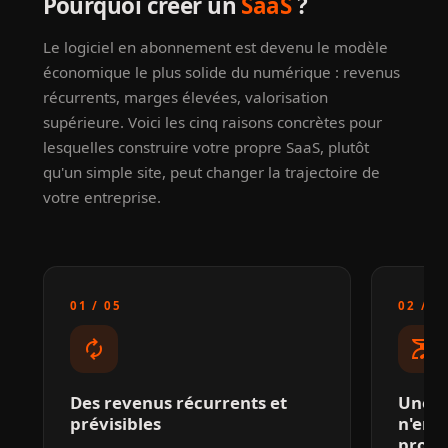
Pourquoi créer un
SaaS
?
verified
scaler
Le logiciel en abonnement est devenu le modèle
économique le plus solide du numérique : revenus
récurrents, marges élevées, valorisation
supérieure. Voici les cinq raisons concrètes pour
lesquelles construire votre propre SaaS, plutôt
qu'un simple site, peut changer la trajectoire de
votre entreprise.
01 / 05
02 / 0
autorenew
scale
Des revenus récurrents et
Une c
prévisibles
n'emb
propo