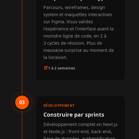
Parcours, wireframes, design
system et maquettes interactives
sur Figma. Vous validez
l'expérience et l'interface avant la
moindre ligne de code, en 2 à
3 cycles de révision. Plus de
mauvaise surprise au moment de
la livraison.
draw
1 à 2 semaines
03
DÉVELOPPEMENT
Construire par sprints
Développement complet en Next.js
et Node.js : front-end, back-end,
base de données, authentification,