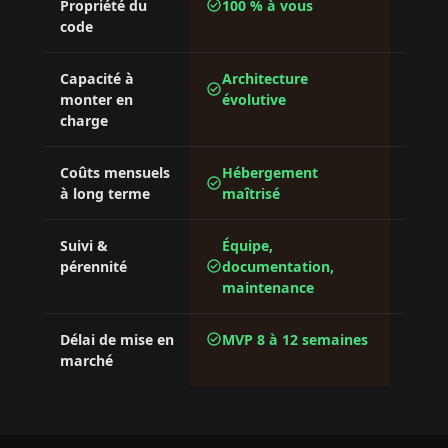
check_circle
Propriété du
100 % à vous
Vou
cancel
code
pla
Capacité à
Architecture
Pla
check_circle
cancel
monter en
évolutive
qui
charge
Coûts mensuels
Hébergement
Abo
check_circle
cancel
à long terme
maîtrisé
util
check_circle
Suivi &
Équipe,
Édit
check_circle
pérennité
documentation,
maintenance
check_circle
Délai de mise en
MVP 8 à 12 semaines
Rap
check_circle
marché
bri