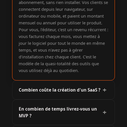
abonnement, sans rien installer. Vos clients se
connectent depuis leur navigateur, sur
ordinateur ou mobile, et paient un montant
mensuel ou annuel pour utiliser le produit.
Pour vous, l'éditeur, c'est un revenu récurrent :
vous facturez chaque mois, vous mettez à
jour le logiciel pour tout le monde en même
temps, et vous n'avez pas à gérer
d'installation chez chaque client. C'est le
modèle de la quasi-totalité des outils que
vous utilisez déjà au quotidien.
+
Combien coûte la création d'un SaaS ?
Cela dépend du périmètre. Comptez environ :
En combien de temps livrez-vous un
un MVP simple (1 à 3 fonctionnalités cœur) à
+
MVP ?
partir de 6 000 EUR (environ 4 000 000 FCFA),
un SaaS de croissance (4 à 7 fonctionnalités,