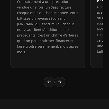
Contrairement à une prestation
Un logi
vendue une fois, un SaaS facture
avec q
chaque mois ou chaque année. Vous
où une 
bâtissez un revenu récurrent
recrute
(MRR/ARR) qui s'accumule : chaque
archite
nouveau client s'additionne aux
charge 
précédents. C'est un chiffre d'affaires
ce qui 
que l'on peut anticiper, financer et
une ren
faire croître sereinement, mois après
taille.
mois.
arrow_back
arrow_forward