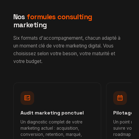
strategy
analytics
trending_up
Nos consultants
Nos
formules consulting
groups
seniors
marketing
Six formats d'accompagnement, chacun adapté à
un moment clé de votre marketing digital. Vous
choisissez selon votre besoin, votre maturité et
votre budget.
fact_check
calendar_month
Audit marketing ponctuel
Pilotage 
Un diagnostic complet de votre
Un point men
marketing actuel : acquisition,
suivre vos KP
conversion, retention, marqué,
roadmap et 