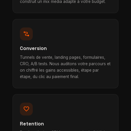
construit un mix média adapté à votre budget.
conversion_path
Conversion
Tunnels de vente, landing pages, formulaires,
CRO, A/B tests. Nous auditons votre parcours et
on chiffré les gains accessibles, étape par
étape, du clic au paiement final.
favorite
Retention