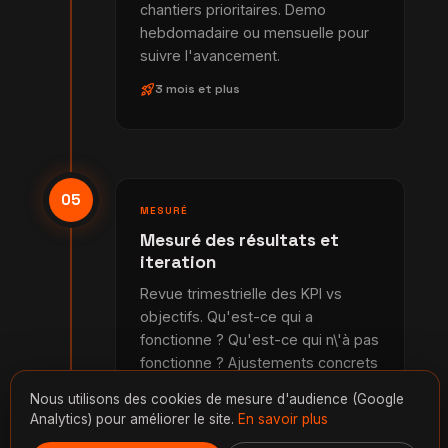
chantiers prioritaires. Demo
hebdomadaire ou mensuelle pour
suivre l'avancement.
rocket_launch
3 mois et plus
05
MESURÉ
Mesuré des résultats et
iteration
Revue trimestrielle des KPI vs
objectifs. Qu'est-ce qui a
fonctionne ? Qu'est-ce qui n\'à pas
fonctionne ? Ajustements concrets
sur la stratégie et la roadmap. La
Nous utilisons des cookies de mesure d'audience (Google
consulting devient un cycle
Analytics) pour améliorer le site.
En savoir plus
d'apprentissage continu, pas un