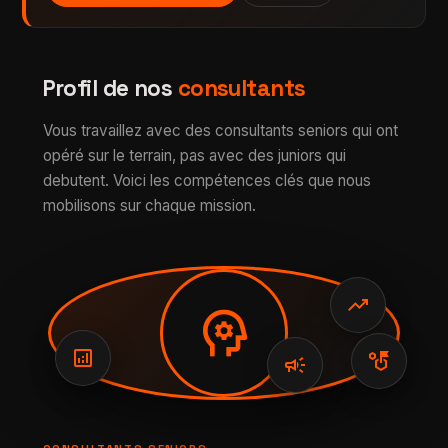
Profil de nos
consultants
Vous travaillez avec des consultants seniors qui ont
opéré sur le terrain, pas avec des juniors qui
debutent. Voici les compétences clés que nous
mobilisons sur chaque mission.
trending_up
psychology
analytics
strategy
campaign