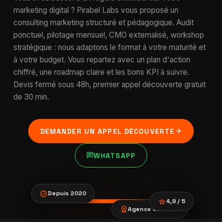
marketing digital ? Pirabel Labs vous proposé un
consulting marketing structuré et pédagogique. Audit
ponctuel, pilotage mensuel, CMO externalisé, workshop
stratégique : nous adaptons le format à votre maturité et
à votre budget. Vous repartez avec un plan d'action
chiffré, une roadmap claire et les bons KPI à suivre.
Devis fermé sous 48h, premier appel découverte gratuit
de 30 min.
arrow_forward
DEMANDER UN APPEL DÉCOUVERTE
chat
WHATSAPP
verified
Depuis 2020
star
4,9 / 5
workspace_premium
Agence certifiée