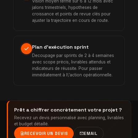
Vision moyen terme sur 6 à 12 mois avec
jalons trimestriels, hypotheses de
croissance et points de revue clés pour
ajuster la trajectoire en cours de route.
Plan d'exécution sprint
check
Decoupage par sprints de 2 à 4 semaines
avec scope précis, livrables attendus et
indicateurs de réussite. Pour passer
immédiatement à l\'action opérationnelle.
Prêt a chiffrer concrètement votre projet ?
Recevez un devis personnalisé avec planning, livrables
et budget détaillé.
request_quote
mail
RECEVOIR UN DEVIS
EMAIL