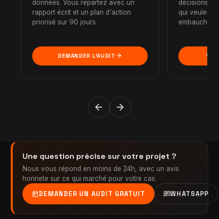
données. Vous repartez avec un
décisions. Id
rapport écrit et un plan d'action
qui veulent 
priorisé sur 90 jours.
embaucher.
arrow_forward
DEMANDER L'AUDIT
VOI
arrow_back
arrow_forward
Une question précise sur votre projet ?
Nous vous répond en moins de 24h, avec un avis
honnete sur ce qui marché pour votre cas.
today
chat
DEMANDER UN AUDIT GRATUIT
WHATSAPP