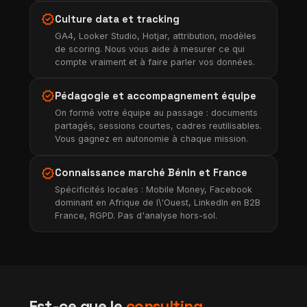
verified
Culture data et tracking
GA4, Looker Studio, Hotjar, attribution, modèles
de scoring. Nous vous aide à mesurer ce qui
compte vraiment et à faire parler vos données.
verified
Pédagogie et accompagnement équipe
On formé votre équipe au passage : documents
partagés, sessions courtes, cadres reutilisables.
Vous gagnez en autonomie à chaque mission.
verified
Connaissance marché Bénin et France
Spécificités locales : Mobile Money, Facebook
dominant en Afrique de l\'Ouest, LinkedIn en B2B
France, RGPD. Pas d'analyse hors-sol.
Est-ce que le
consulting