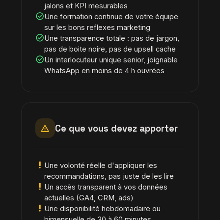
jalons et KPI mesurables
check_circle
Une formation continue de votre équipe
sur les bons reflexes marketing
check_circle
Une transparence totale : pas de jargon,
pas de boite noire, pas de upsell cache
check_circle
Un interlocuteur unique senior, joignable
WhatsApp en moins de 4 h ouvrées
warning
Ce que vous devez apporter
priority_high
Une volonté réelle d'appliquer les
recommandations, pas juste de les lire
priority_high
Un accès transparent à vos données
actuelles (GA4, CRM, ads)
priority_high
Une disponibilité hebdomadaire ou
bimensuelle de 30 à 60 minutes