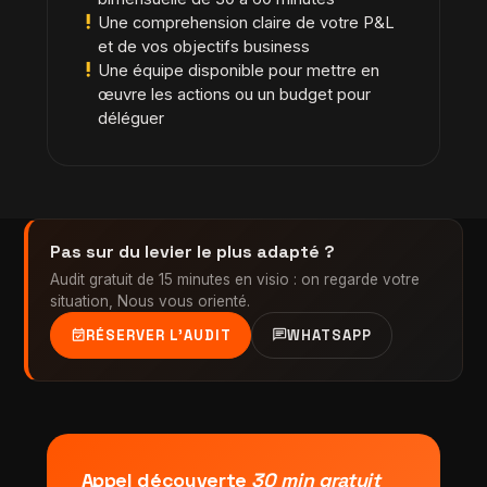
priority_high
Une comprehension claire de votre P&L
et de vos objectifs business
priority_high
Une équipe disponible pour mettre en
œuvre les actions ou un budget pour
déléguer
Pas sur du levier le plus adapté ?
Audit gratuit de 15 minutes en visio : on regarde votre
situation, Nous vous orienté.
event_available
chat
RÉSERVER L'AUDIT
WHATSAPP
Appel découverte
30 min gratuit