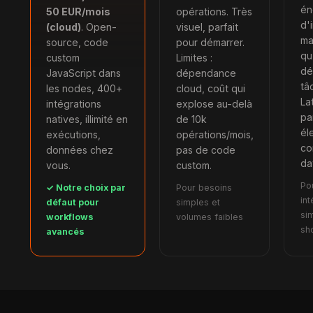
én
50 EUR/mois
opérations. Très
d'
(cloud)
. Open-
visuel, parfait
ma
source, code
pour démarrer.
qu
custom
Limites :
dé
JavaScript dans
dépendance
tâ
les nodes, 400+
cloud, coût qui
La
intégrations
explose au-delà
pa
natives, illimité en
de 10k
él
exécutions,
opérations/mois,
co
données chez
pas de code
da
vous.
custom.
Po
✓ Notre choix par
Pour besoins
int
défaut pour
simples et
si
workflows
volumes faibles
sh
avancés