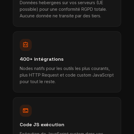
Données hebergees sur vos serveurs (UE
possible) pour une conformité RGPD totale.
Aucune donnée ne transite par des tiers.
integration_instructions
400+ intégrations
Nodes natifs pour les outils les plus courants,
plus HTTP Request et code custom JavaScript
pour tout le reste.
terminal
Code JS exécution
Exécution de JavaScript custom dans vos