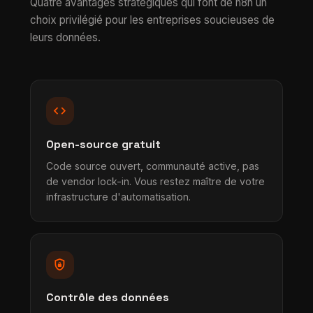
Quatre avantages stratégiques qui font de n8n un
choix privilégié pour les entreprises soucieuses de
leurs données.
code
Open-source gratuit
Code source ouvert, communauté active, pas
de vendor lock-in. Vous restez maître de votre
infrastructure d'automatisation.
shield_lock
Contrôle des données