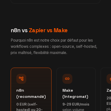
spécifiques, nous developpons un node
Vous restez proprietaire de votre instance n8n
custom en TypeScript. Les outils français
et de tous vos workflows. Nous vous
comme Brevo, Kkiapay, FedaPay, Notion,
fournissons un handover complet avec
Airtable ont des nodes natifs.
documentation, accès admin, credentials des
n8n vs
intégrations. Vous pouvez continuer en interne
Zapier vs Make
ou changer de prestataire sans aucune
Pourquoi n8n est notre choix par défaut pour les
complication technique.
workflows complexes : open-source, self-hosted,
prix maîtrisé, flexibilité maximale.
account_tree
link
b
n8n
Make
Za
(recommandé)
(Integromat)
20
EU
0 EUR (self-
9-29 EUR/mois
pl
hosted) ou 20-
selon volume