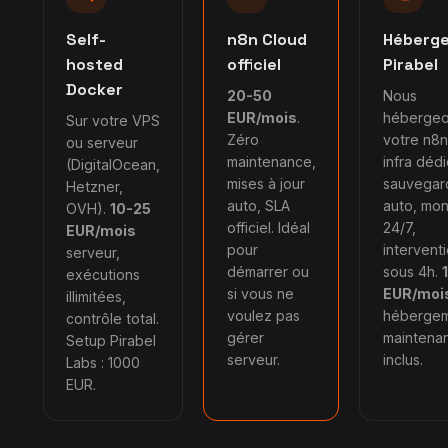
Self-
n8n Cloud
Héberg
hosted
officiel
Pirabel
Docker
20-50
Nous
EUR/mois
.
héberge
Sur votre VPS
Zéro
votre n8n
ou serveur
maintenance,
infra dédi
(DigitalOcean,
mises à jour
sauvegar
Hetzner,
auto, SLA
auto, mon
OVH).
10-25
officiel. Idéal
24/7,
EUR/mois
pour
intervent
serveur,
démarrer ou
sous 4h.
exécutions
si vous ne
EUR/moi
illimitées,
voulez pas
hébergem
contrôle total.
gérer
maintena
Setup Pirabel
serveur.
inclus.
Labs : 1000
EUR.