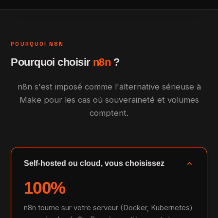
POURQUOI N8N
Pourquoi choisir
n8n
?
n8n s'est imposé comme l'alternative sérieuse à
Make pour les cas où souveraineté et volumes
comptent.
expand_more
Self-hosted ou cloud, vous choisissez
100%
n8n tourne sur votre serveur (Docker, Kubernetes)