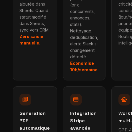
ajoutée dans
criticit
(prix
Sheets. Quand
condit
concurrents,
statut modifié
(jour/h
annonces,
dans Sheets,
priorité
stats).
sync vers CRM.
équipe
Nettoyage,
Zéro saisie
Routin
déduplication,
manuelle.
intellig
alerte Slack si
changement
détecté.
Économise
10h/semaine.
picture_as_pdf
credit_card
smart_toy
Génération
Intégration
Workf
PDF
Stripe
multi-
automatique
avancée
GPT-4