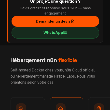
Un projet, une question ?
Devis gratuit et réponse sous 24 h — sans
engagement.
request_quote
Demander un devis
chat
WhatsApp
Hébergement n8n
flexible
Self-hosted Docker chez vous, n8n Cloud officiel,
ou hébergement managé Pirabel Labs. Nous vous
orientons selon votre cas.
cloud_off
cloud
support_agent