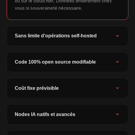
ou sur le cloud n8n. Données entièrement chez
vous si souveraineté nécessaire.
expand_more
Sans limite d'opérations self-hosted
expand_more
Code 100% open source modifiable
expand_more
Coût fixe prévisible
expand_more
Nodes IA natifs et avancés