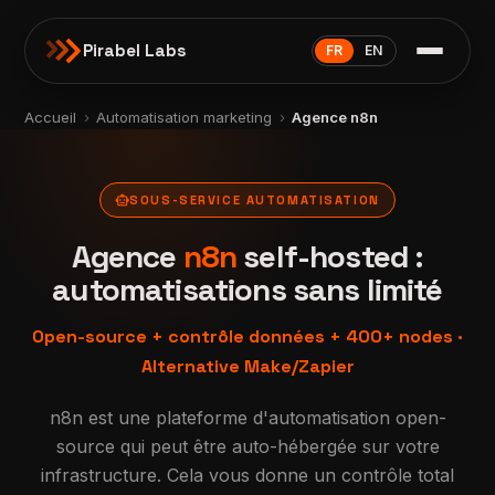
Pirabel Labs
FR
EN
Accueil
›
Automatisation marketing
›
Agence n8n
smart_toy
SOUS-SERVICE AUTOMATISATION
Agence
n8n
self-hosted :
automatisations sans limité
Open-source + contrôle données + 400+ nodes ·
Alternative Make/
Zapier
n8n est une plateforme d'automatisation open-
source qui peut être auto-hébergée sur votre
infrastructure. Cela vous donne un contrôle total