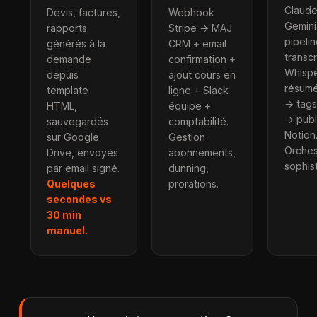
Claude
Devis, factures,
Webhook
Gemini
rapports
Stripe → MAJ
pipelin
générés à la
CRM + email
transcr
demande
confirmation +
Whisp
depuis
ajout cours en
résumé
template
ligne + Slack
→ tag
HTML,
équipe +
→ publ
sauvegardés
comptabilité.
Notion
sur Google
Gestion
Orches
Drive, envoyés
abonnements,
sophis
par email signé.
dunning,
Quelques
prorations.
secondes vs
30 min
manuel.