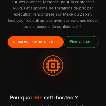
sur vos données (essentiel pour la conformité
RGPD) et supprimé les limitations de prix par
exécution rencontrees sur Make ou Zapier.
Idealpour les entreprises avec des volumes élevés
ou des besoins de confidentialité.
arrow_forward
chat
DEMANDER MON DEVIS
WHATSAPP
memory
Pourquoi
n8n
self-hosted ?