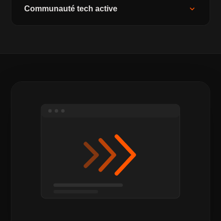
expand_more
Communauté tech active