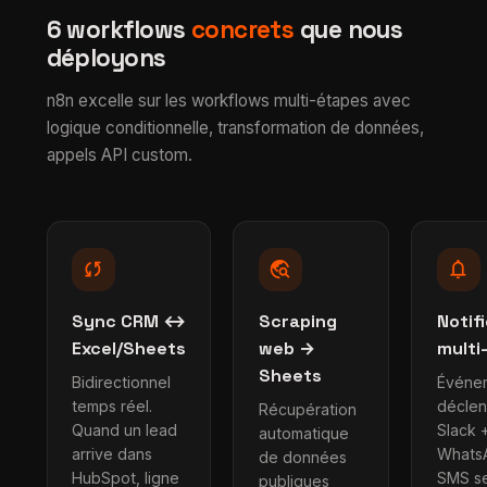
6 workflows
concrets
que nous
déployons
n8n excelle sur les workflows multi-étapes avec
logique conditionnelle, transformation de données,
appels API custom.
sync
travel_explore
notifications
Sync CRM ↔
Scraping
Notif
Excel/Sheets
web →
multi
Sheets
Bidirectionnel
Événe
temps réel.
décle
Récupération
Quand un lead
Slack +
automatique
arrive dans
Whats
de données
HubSpot, ligne
SMS s
publiques