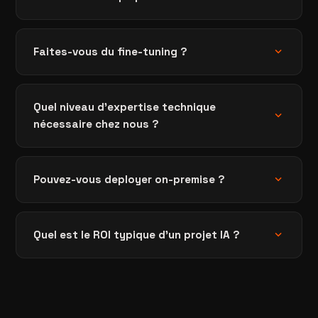
expand_more
Faites-vous du fine-tuning ?
Quel niveau d'expertise technique
expand_more
nécessaire chez nous ?
expand_more
Pouvez-vous deployer on-premise ?
expand_more
Quel est le ROI typique d'un projet IA ?