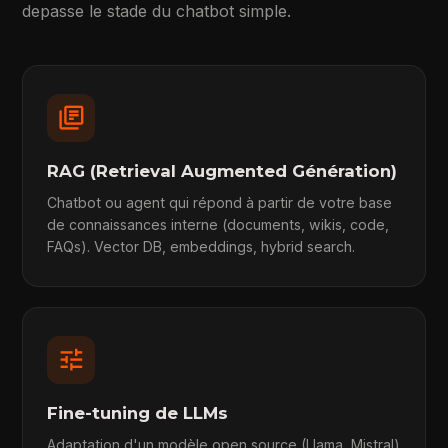
depasse le stade du chatbot simple.
library_books
RAG (Retrieval Augmented Génération)
Chatbot ou agent qui répond à partir de votre base
de connaissances interne (documents, wikis, code,
FAQs). Vector DB, embeddings, hybrid search.
tune
Fine-tuning de LLMs
Adaptation d'un modèle open source (Llama, Mistral)