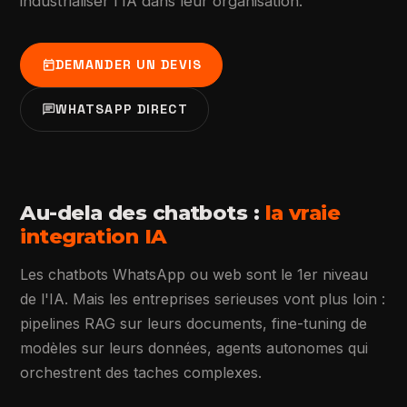
industrialiser l'IA dans leur organisation.
today
DEMANDER UN DEVIS
chat
WHATSAPP DIRECT
Au-dela des chatbots :
la vraie
integration IA
Les chatbots WhatsApp ou web sont le 1er niveau
de l'IA. Mais les entreprises serieuses vont plus loin :
pipelines RAG sur leurs documents, fine-tuning de
modèles sur leurs données, agents autonomes qui
orchestrent des taches complexes.