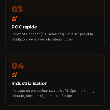
03
engineering
POC rapide
Proof of Concept (4-6 semaines) sur le 1er projet IA.
Validation reelle avec utilisateurs cibles.
04
rocket_launch
Industrialisation
Passage en production scalable : MLOps, monitoring,
sécurité, conformité, formation équipe.