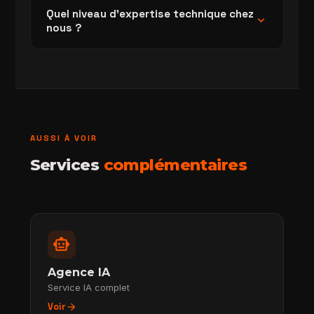
Quel niveau d'expertise technique chez
expand_more
nous ?
AUSSI À VOIR
Services
complémentaires
smart_toy
Agence IA
Service IA complet
arrow_forward
Voir