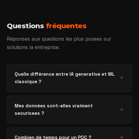
Questions
fréquentes
Réponses aux questions les plus posees sur
solutions ia entreprise.
Quelle différence entre IA generative et ML
expand_more
classique ?
Mes données sont-elles vraiment
expand_more
securisees ?
expand_more
Combien de temps pour un POC ?