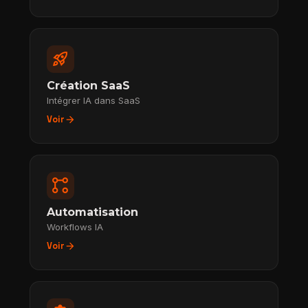
rocket_launch
Création SaaS
Intégrer IA dans SaaS
arrow_forward
Voir
linked_services
Automatisation
Workflows IA
arrow_forward
Voir