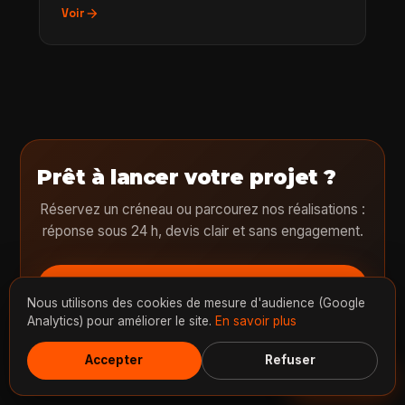
arrow_forward
Voir
Prêt à lancer votre projet ?
Réservez un créneau ou parcourez nos réalisations :
réponse sous 24 h, devis clair et sans engagement.
calendar_month
Prendre rendez-vous
Nous utilisons des cookies de mesure d'audience (Google
Analytics) pour améliorer le site.
En savoir plus
arrow_outward
Voir nos réalisations
Accepter
Refuser
Discuter