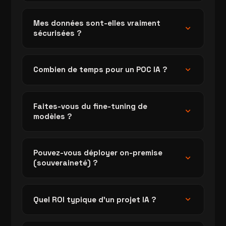
Mes données sont-elles vraiment
expand_more
sécurisées ?
expand_more
Combien de temps pour un POC IA ?
Faites-vous du fine-tuning de
expand_more
modèles ?
Pouvez-vous déployer on-premise
expand_more
(souveraineté) ?
expand_more
Quel ROI typique d'un projet IA ?