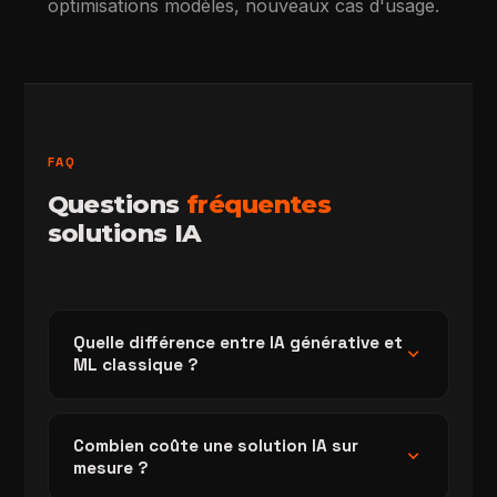
optimisations modèles, nouveaux cas d'usage.
FAQ
Questions
fréquentes
solutions IA
Quelle différence entre IA générative et
expand_more
ML classique ?
Combien coûte une solution IA sur
expand_more
mesure ?