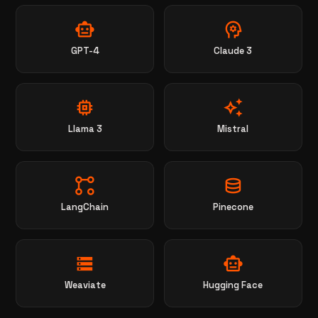
smart_toy
psychology
GPT-4
Claude 3
memory
auto_awesome
Llama 3
Mistral
linked_services
database
LangChain
Pinecone
storage
smart_toy
Weaviate
Hugging Face