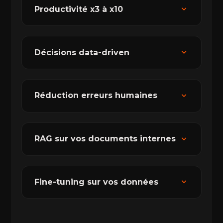
expand_more
Productivité x3 à x10
expand_more
Décisions data-driven
expand_more
Réduction erreurs humaines
expand_more
RAG sur vos documents internes
expand_more
Fine-tuning sur vos données