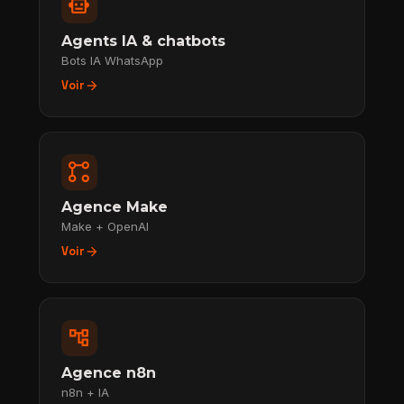
smart_toy
Agents IA & chatbots
Bots IA WhatsApp
arrow_forward
Voir
linked_services
Agence Make
Make + OpenAI
arrow_forward
Voir
account_tree
Agence n8n
n8n + IA