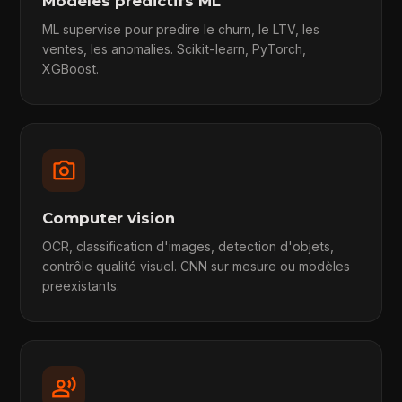
Modèles predictifs ML
ML supervise pour predire le churn, le LTV, les
ventes, les anomalies. Scikit-learn, PyTorch,
XGBoost.
photo_camera
Computer vision
OCR, classification d'images, detection d'objets,
contrôle qualité visuel. CNN sur mesure ou modèles
preexistants.
record_voice_over