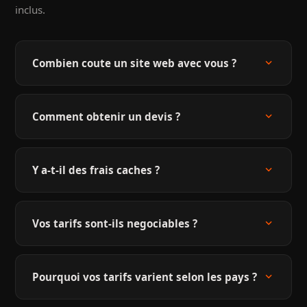
inclus.
expand_more
Combien coute un site web avec vous ?
expand_more
Comment obtenir un devis ?
expand_more
Y a-t-il des frais caches ?
expand_more
Vos tarifs sont-ils negociables ?
expand_more
Pourquoi vos tarifs varient selon les pays ?