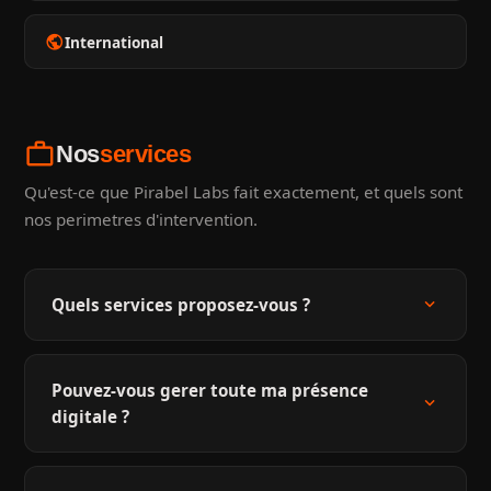
public
International
work
Nos
services
Qu'est-ce que Pirabel Labs fait exactement, et quels sont
nos perimetres d'intervention.
expand_more
Quels services proposez-vous ?
Pouvez-vous gerer toute ma présence
expand_more
digitale ?