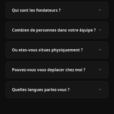
expand_more
Qui sont les fondateurs ?
expand_more
Combien de personnes dans votre équipe ?
expand_more
Ou etes-vous situes physiquement ?
expand_more
Pouvez-vous vous deplacer chez moi ?
expand_more
Quelles langues parlez-vous ?