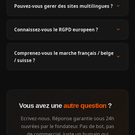
expand_more
Pouvez-vous gerer des sites multilingues ?
expand_more
Connaissez-vous le RGPD europeen ?
Comprenez-vous le marche français / belge
expand_more
/ suisse ?
Vous avez une
autre question
?
Ecrivez-nous. Réponse garantie sous 24h
ouvrées par le fondateur. Pas de bot, pas
de commercial, juste un humain qui