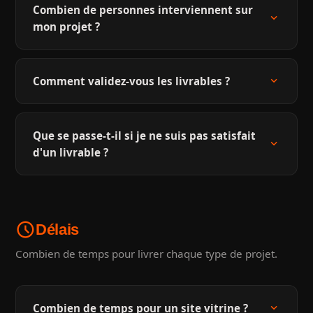
Combien de personnes interviennent sur
expand_more
mon projet ?
expand_more
Comment validez-vous les livrables ?
Que se passe-t-il si je ne suis pas satisfait
expand_more
d'un livrable ?
schedule
Délais
Combien de temps pour livrer chaque type de projet.
expand_more
Combien de temps pour un site vitrine ?