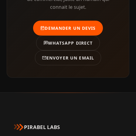
connait le sujet.
DEMANDER UN DEVIS
today
WHATSAPP DIRECT
chat
ENVOYER UN EMAIL
mail
PIRABEL LABS