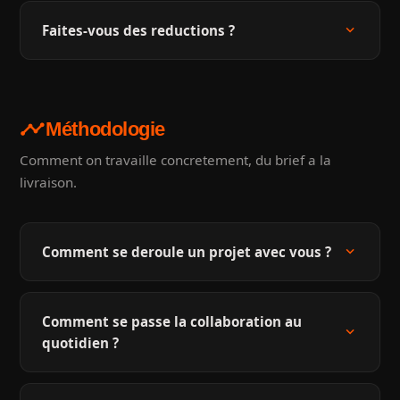
expand_more
Faites-vous des reductions ?
timeline
Méthodologie
Comment on travaille concretement, du brief a la
livraison.
expand_more
Comment se deroule un projet avec vous ?
Comment se passe la collaboration au
expand_more
quotidien ?