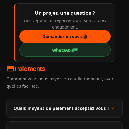
Un projet, une question ?
Devis gratuit et réponse sous 24 h — sans
engagement.
request_quote
Demander un devis
chat
WhatsApp
credit_card
Paiements
Comment vous nous payez, en quelle monnaie, avec
quelles facilites.
expand_more
Quels moyens de paiement acceptez-vous ?