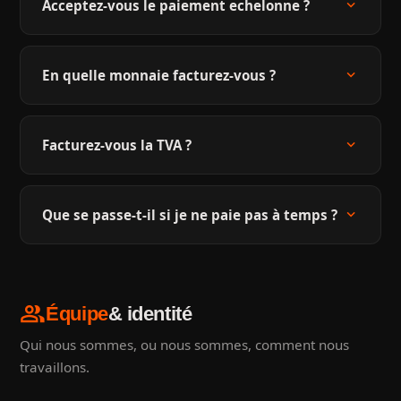
expand_more
Acceptez-vous le paiement echelonne ?
expand_more
En quelle monnaie facturez-vous ?
expand_more
Facturez-vous la TVA ?
expand_more
Que se passe-t-il si je ne paie pas à temps ?
group
Équipe
& identité
Qui nous sommes, ou nous sommes, comment nous
travaillons.