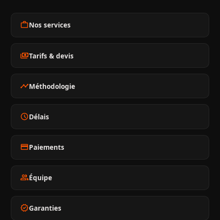
work
Nos services
payments
Tarifs & devis
timeline
Méthodologie
schedule
Délais
credit_card
Paiements
group
Équipe
verified
Garanties