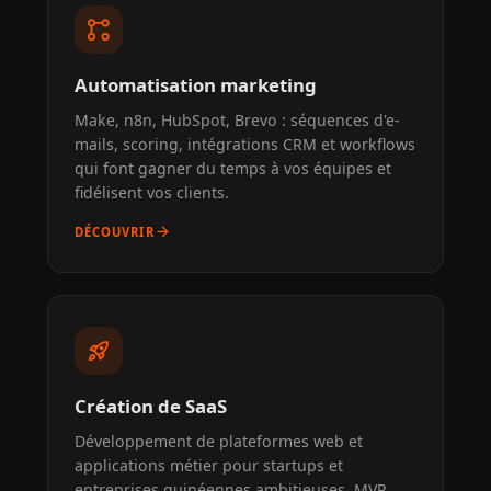
linked_services
Automatisation marketing
Make, n8n, HubSpot, Brevo : séquences d'e-
mails, scoring, intégrations CRM et workflows
qui font gagner du temps à vos équipes et
fidélisent vos clients.
arrow_forward
DÉCOUVRIR
rocket_launch
Création de SaaS
Développement de plateformes web et
applications métier pour startups et
entreprises guinéennes ambitieuses. MVP