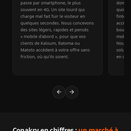
passe par smartphone, le plus
dominen
souvent en 4G. Un site lourd qui
quotid
charge mal fait fuir le visiteur en
fintec
quelques secondes. Nous concevons
accélèr
des sites légers, rapides et pensés
boutiq
« mobile d'abord », pour que vos
mobile 
clients de Kaloum, Ratoma ou
Nous i
Matoto accèdent à votre offre sans
solutio
friction, où qu'ils soient.
en chiff
arrow_back
arrow_forward
Conakry en chiffres :
un marché à