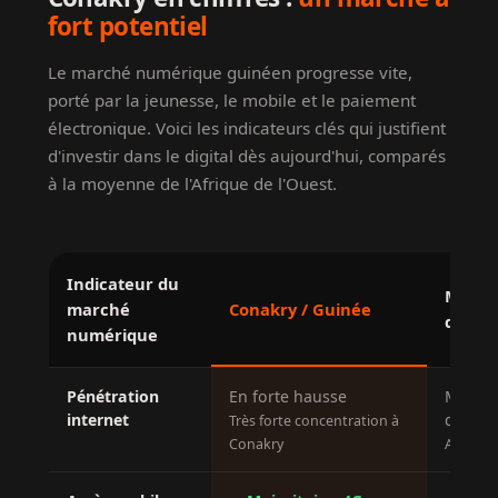
fort potentiel
Le marché numérique guinéen progresse vite,
porté par la jeunesse, le mobile et le paiement
électronique. Voici les indicateurs clés qui justifient
d'investir dans le digital dès aujourd'hui, comparés
à la moyenne de l'Afrique de l'Ouest.
Indicateur du
Moyen
marché
Conakry / Guinée
de l'O
numérique
Pénétration
En forte hausse
Moyenn
internet
dispari
Très forte concentration à
Conakry
Accès ru