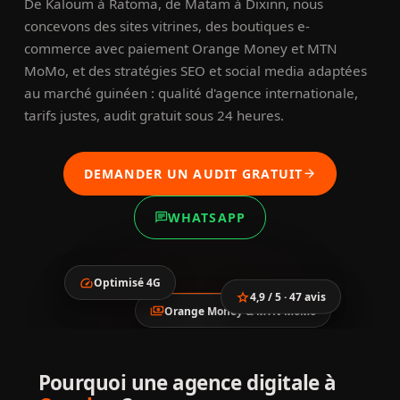
De Kaloum à Ratoma, de Matam à Dixinn, nous
concevons des sites vitrines, des boutiques e-
commerce avec paiement Orange Money et MTN
MoMo, et des stratégies SEO et social media adaptées
au marché guinéen : qualité d'agence internationale,
tarifs justes, audit gratuit sous 24 heures.
DEMANDER UN AUDIT GRATUIT
arrow_forward
WHATSAPP
chat
speed
Optimisé 4G
star
4,9 / 5 · 47 avis
payments
Orange Money & MTN MoMo
location_city
smartphone
trending_up
Croissance digitale
Pourquoi une agence digitale à
verified
à Conakry