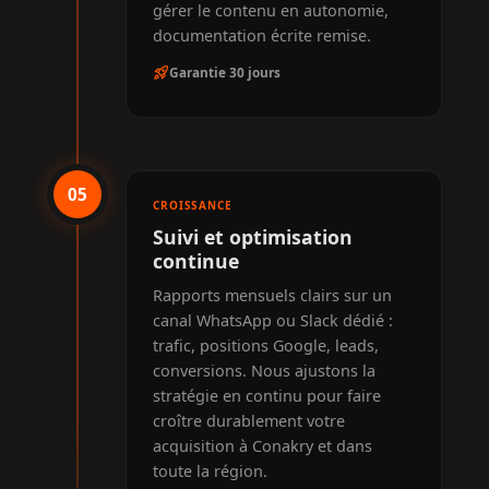
gérer le contenu en autonomie,
documentation écrite remise.
rocket_launch
Garantie 30 jours
05
CROISSANCE
Suivi et optimisation
continue
Rapports mensuels clairs sur un
canal WhatsApp ou Slack dédié :
trafic, positions Google, leads,
conversions. Nous ajustons la
stratégie en continu pour faire
croître durablement votre
acquisition à Conakry et dans
toute la région.