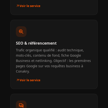
arrow_outward
Voir le service
search_insights
SEO & référencement
Trafic organique qualifié : audit technique,
mots-clés, contenu de fond, fiche Google
Business et netlinking. Objectif : les premières
pages Google sur vos requêtes business à
Conakry.
arrow_outward
Voir le service
forum