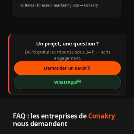
O. Baldé · Directeur marketing B2B — Conakry
Un projet, une question ?
Devis gratuit et réponse sous 24 h — sans
engagement.
request_quote
Demander un devis
chat
WhatsApp
FAQ : les entreprises de
Conakry
nous demandent