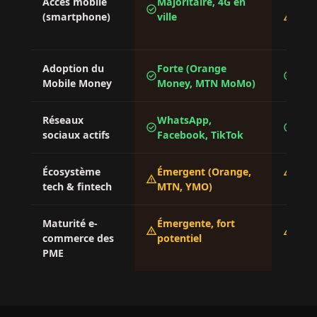
Accès mobile
Majoritaire, 4G en
Mobi
check_circle
warning
(smartphone)
ville
domi
inég
Adoption du
Forte (Orange
Fort
check_circle
check_circle
Mobile Money
Money, MTN MoMo)
géné
Réseaux
WhatsApp,
Face
check_circle
check_circle
sociaux actifs
Facebook, TikTok
Wha
warning
Écosystème
Émergent (Orange,
En s
warning
tech & fintech
MTN, YMO)
Maturité e-
Émergente, fort
Faib
warning
warning
commerce des
potentiel
éme
PME