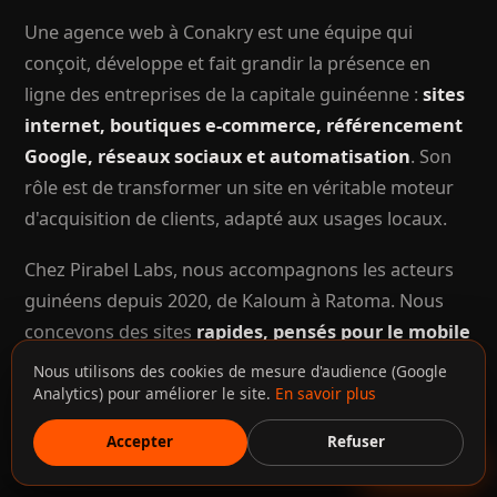
Une agence web à Conakry est une équipe qui
conçoit, développe et fait grandir la présence en
ligne des entreprises de la capitale guinéenne :
sites
internet, boutiques e-commerce, référencement
Google, réseaux sociaux et automatisation
. Son
rôle est de transformer un site en véritable moteur
d'acquisition de clients, adapté aux usages locaux.
Chez Pirabel Labs, nous accompagnons les acteurs
guinéens depuis 2020, de Kaloum à Ratoma. Nous
concevons des sites
rapides, pensés pour le mobile
et la 4G, optimisés pour le SEO
et intégrant
Nous utilisons des cookies de mesure d'audience (Google
nativement le paiement Orange Money et MTN
Analytics) pour améliorer le site.
En savoir plus
MoMo, indispensable pour vendre en Guinée.
Accepter
Refuser
Discuter
Contrairement à un simple prestataire technique,