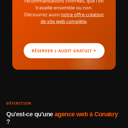
recommandations chiffrées, que l'on
grandes structures et plus structurés qu'un
travaille ensemble ou non.
freelance isolé. Vous obtenez le meilleur des
Découvrez aussi
notre offre création
deux mondes.
de site web complète
.
arrow_forward
RÉSERVER L'AUDIT GRATUIT
DÉFINITION
Qu'est-ce qu'une
agence web à Conakry
?