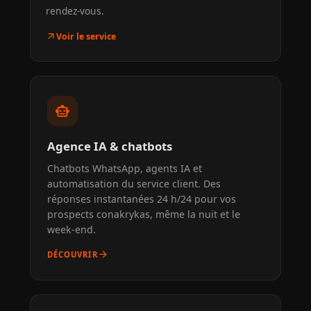
rendez-vous.
arrow_outward
Voir le service
smart_toy
Agence IA & chatbots
Chatbots WhatsApp, agents IA et
automatisation du service client. Des
réponses instantanées 24 h/24 pour vos
prospects conakrykas, même la nuit et le
week-end.
arrow_forward
DÉCOUVRIR