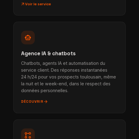
arrow_outward
Voir le service
smart_toy
Agence IA & chatbots
Chatbots, agents IA et automatisation du
service client. Des réponses instantanées
24 h/24 pour vos prospects toulousain, même
la nuit et le week-end, dans le respect des
données personnelles.
arrow_forward
DÉCOUVRIR
linked_services