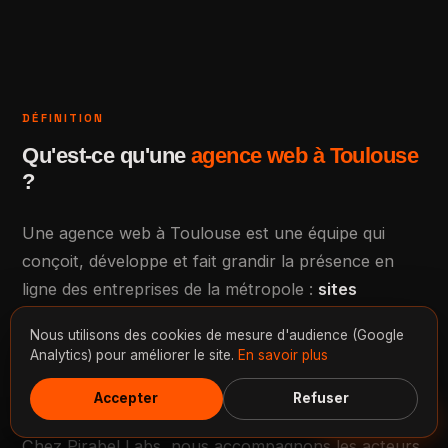
DÉFINITION
Qu'est-ce qu'une
agence web à Toulouse
?
Une agence web à Toulouse est une équipe qui
conçoit, développe et fait grandir la présence en
ligne des entreprises de la métropole :
sites
internet, boutiques e-commerce, référencement
Nous utilisons des cookies de mesure d'audience (Google
Google, réseaux sociaux et automatisation
. Son
Analytics) pour améliorer le site.
En savoir plus
rôle est de transformer un site en véritable moteur
Accepter
Refuser
d'acquisition de clients, mesurable et rentable.
Discuter
Chez Pirabel Labs, nous accompagnons les acteurs