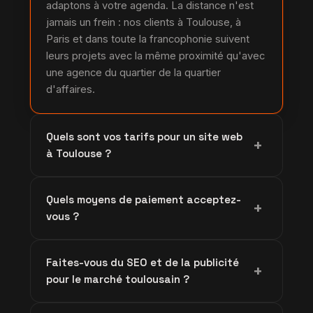
adaptons à votre agenda. La distance n'est
jamais un frein : nos clients à Toulouse, à
Paris et dans toute la francophonie suivent
leurs projets avec la même proximité qu'avec
une agence du quartier de la quartier
d'affaires.
Quels sont vos tarifs pour un site web
+
à Toulouse ?
Nos tarifs offrent une qualité d'agence à un
Quels moyens de paiement acceptez-
prix maîtrisé. Comptez environ : site vitrine de
+
vous ?
1 900 à 5 000 EUR, boutique e-commerce de
4 500 à 15 000 EUR, projet sur mesure ou
Nous acceptons la carte bancaire, le virement
SaaS sur devis. Soit généralement 20 à 35 %
Faites-vous du SEO et de la publicité
SEPA, Stripe et PayPal, selon votre
+
de moins que les grandes agences
pour le marché toulousain ?
préférence et votre comptabilité. Pour vos
toulousaines et parisiennes, pour un résultat
boutiques e-commerce, nous intégrons des
équivalent. Chaque devis est fermé, écrit et
Oui, le référencement local est l'un de nos