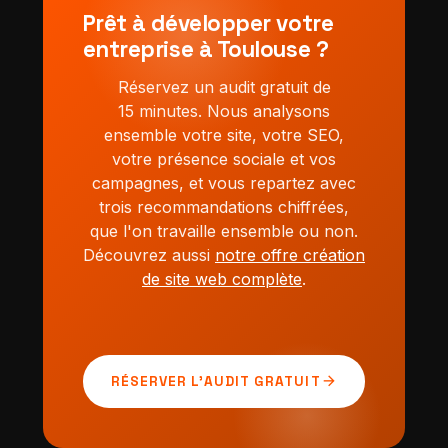
contentent du minimum. Ensuite, une
métropole ou une startup en croissance à
plan juridique.
Prêt à développer votre
obsession du résultat mesurable : chaque
centre-ville, nous adaptons la stratégie à vos
entreprise à Toulouse ?
action est pilotée par la donnée et le ROI,
enjeux, à votre cycle de vente et à vos
avec des rapports mensuels transparents et
objectifs de retour sur investissement.
Réservez un audit gratuit de
un interlocuteur dédié, sans sous-traitant
15 minutes. Nous analysons
caché. Enfin, des tarifs maîtrisés grâce à une
ensemble votre site, votre SEO,
équipe francophone et une organisation
votre présence sociale et vos
optimisée : 20 à 35 % de moins que les
campagnes, et vous repartez avec
grandes structures toulousaines et
trois recommandations chiffrées,
parisiennes, à qualité égale. Vous obtenez le
que l'on travaille ensemble ou non.
meilleur des deux mondes : l'excellence
Découvrez aussi
notre offre création
d'une grande agence et la souplesse d'un
de site web complète
.
partenaire à taille humaine.
arrow_forward
RÉSERVER L'AUDIT GRATUIT