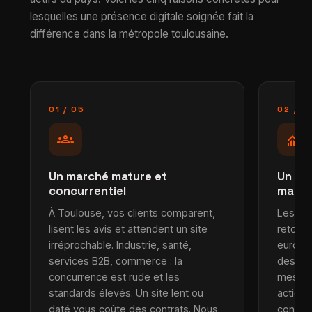
lesquelles une présence digitale soignée fait la
différence dans la métropole toulousaine.
01 / 05
02 / 0
groups
monitoring
Un marché mature et
Un ROI
concurrentiel
main
À Toulouse, vos clients comparent,
Les dir
lisent les avis et attendent un site
retour 
irréprochable. Industrie, santé,
euro en
services B2B, commerce : la
des de
concurrence est rude et les
mesura
standards élevés. Un site lent ou
actions
daté vous coûte des contrats. Nous
convers