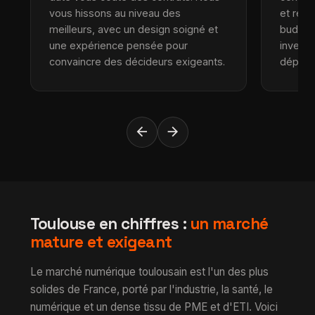
vous hissons au niveau des
et repo
meilleurs, avec un design soigné et
budget 
une expérience pensée pour
investi
convaincre des décideurs exigeants.
dépens
arrow_back
arrow_forward
Toulouse en chiffres :
un marché
mature et exigeant
Le marché numérique toulousain est l'un des plus
solides de France, porté par l'industrie, la santé, le
numérique et un dense tissu de PME et d'ETI. Voici