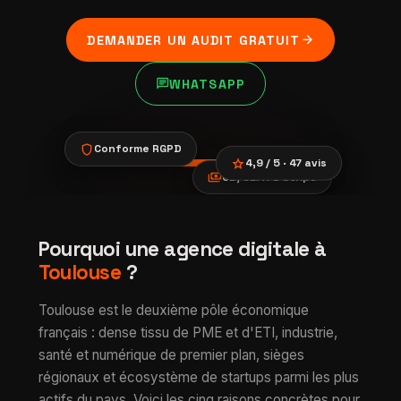
arrow_forward
DEMANDER UN AUDIT GRATUIT
chat
WHATSAPP
shield
Conforme RGPD
star
4,9 / 5 · 47 avis
payments
CB, SEPA & Stripe
location_city
devices
trending_up
Croissance digitale
Pourquoi une agence digitale à
verified
à Toulouse
Toulouse
?
Toulouse est le deuxième pôle économique
français : dense tissu de PME et d'ETI, industrie,
santé et numérique de premier plan, sièges
régionaux et écosystème de startups parmi les plus
actifs du pays. Voici les cinq raisons concrètes pour