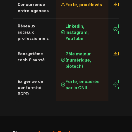
warning
warning
Concurrence
Forte, prix élevés
Modér
entre agences
Réseaux
LinkedIn,
Linked
check_circle
check_circle
sociaux
Instagram,
Faceb
professionnels
YouTube
warning
Écosystème
Pôle majeur
En str
check_circle
tech & santé
(numérique,
biotech)
Exigence de
Forte, encadrée
Identi
check_circle
check_circle
conformité
par la CNIL
nation
RGPD