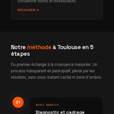
convaincre clients et investisseurs.
arrow_forward
DÉCOUVRIR
Notre
méthode
à Toulouse en 5
étapes
Du premier échange à la croissance mesurée. Un
process transparent et participatif, piloté par les
résultats, sans sous-traitant caché ni zone d'ombre.
01
AUDIT GRATUIT
Diagnostic et cadrage