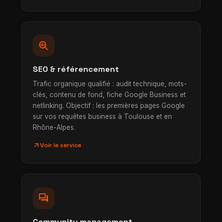
search_insights
SEO & référencement
Trafic organique qualifié : audit technique, mots-
clés, contenu de fond, fiche Google Business et
netlinking. Objectif : les premières pages Google
sur vos requêtes business à Toulouse et en
Rhône-Alpes.
arrow_outward
Voir le service
forum
Community management