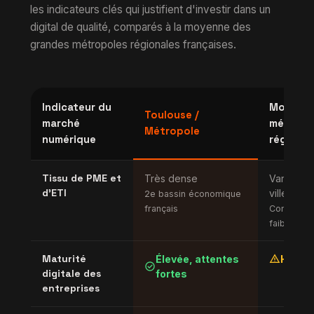
les indicateurs clés qui justifient d'investir dans un
digital de qualité, comparés à la moyenne des
grandes métropoles régionales françaises.
Indicateur du
Moyenn
Toulouse /
marché
métropo
Métropole
numérique
régional
Tissu de PME et
Très dense
Variable 
d'ETI
villes
2e bassin économique
français
Concentrat
faible
warning
Maturité
Élevée, attentes
Hétér
check_circle
digitale des
fortes
entreprises