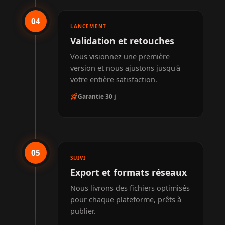
04
LANCEMENT
Validation et retouches
Vous visionnez une première
version et nous ajustons jusqu'à
votre entière satisfaction.
rocket_launch
Garantie 30 j
05
SUIVI
Export et formats réseaux
Nous livrons des fichiers optimisés
pour chaque plateforme, prêts à
publier.