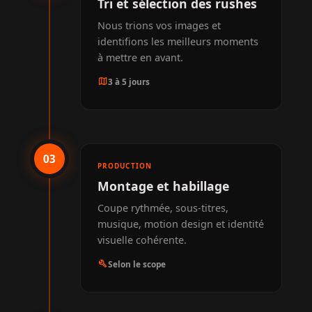
Tri et sélection des rushes
Nous trions vos images et
identifions les meilleurs moments
à mettre en avant.
map
3 à 5 jours
03
PRODUCTION
Montage et habillage
Coupe rythmée, sous-titres,
musique, motion design et identité
visuelle cohérente.
build
Selon le scope