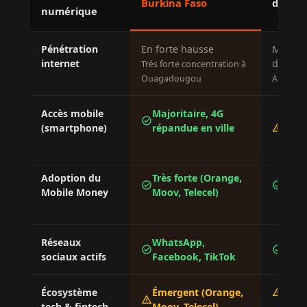
Burkina Faso
de l'O
numérique
Pénétration
En forte hausse
Moyenn
internet
dispari
Très forte concentration à
Ouagadougou
Accès rur
Accès mobile
Majoritaire, 4G
Mobi
check_circle
warning
(smartphone)
répandue en ville
domi
inég
Adoption du
Très forte (Orange,
Forte
check_circle
check_circle
Mobile Money
Moov, Telecel)
géné
Réseaux
WhatsApp,
Face
check_circle
check_circle
sociaux actifs
Facebook, TikTok
Wha
warning
Écosystème
Émergent (Orange,
En s
warning
tech & fintech
Moov, Telecel)