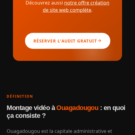
Découvrez aussi
notre offre création
de site web complète
.
arrow_forward
RÉSERVER L'AUDIT GRATUIT
DÉFINITION
Montage vidéo à
Ouagadougou
: en quoi
ça consiste ?
Ouagadougou est la capitale administrative et