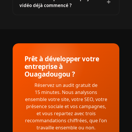
+
vidéo déjà commencé ?
demande, nous pouvons aussi vous
accompagner dans la mise en ligne et la
Oui, nous pouvons reprendre un montage
programmation sur vos réseaux.
existant, retravailler vos anciennes vidéos ou
repartir de vos rushes bruts. Nous étudions le
matériel disponible pour vous proposer la
meilleure suite.
Prêt à développer votre
entreprise à
Ouagadougou ?
Réservez un audit gratuit de
15 minutes. Nous analysons
ensemble votre site, votre SEO, votre
présence sociale et vos campagnes,
et vous repartez avec trois
recommandations chiffrées, que l'on
travaille ensemble ou non.