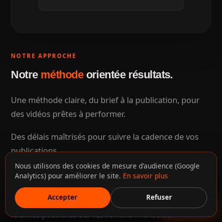
NOTRE APPROCHE
Notre
méthode
orientée résultats.
Une méthode claire, du brief à la publication, pour
des vidéos prêtes à performer.
Des délais maîtrisés pour suivre la cadence de vos
publications.
Nous utilisons des cookies de mesure d'audience (Google
Le montant final dépend du nombre de vidéos et du
Analytics) pour améliorer le site.
En savoir plus
niveau d'habillage souhaité. Paiement en FCFA via
Accepter
Refuser
Orange Money, Moov Money ou virement, avec des
Discuter
facilités possibles sur les forfaits mensuels.