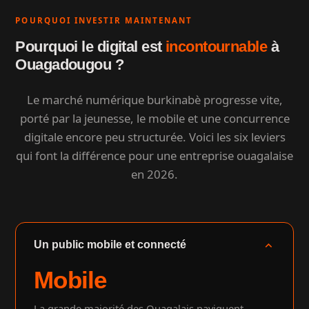
POURQUOI INVESTIR MAINTENANT
Pourquoi le digital est
incontournable
à
Ouagadougou ?
Le marché numérique burkinabè progresse vite,
porté par la jeunesse, le mobile et une concurrence
digitale encore peu structurée. Voici les six leviers
qui font la différence pour une entreprise ouagalaise
en 2026.
expand_more
Un public mobile et connecté
Mobile
La grande majorité des Ouagalais naviguent