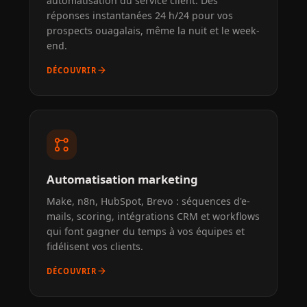
automatisation du service client. Des
réponses instantanées 24 h/24 pour vos
prospects ouagalais, même la nuit et le week-
end.
arrow_forward
DÉCOUVRIR
linked_services
Automatisation marketing
Make, n8n, HubSpot, Brevo : séquences d'e-
mails, scoring, intégrations CRM et workflows
qui font gagner du temps à vos équipes et
fidélisent vos clients.
arrow_forward
DÉCOUVRIR