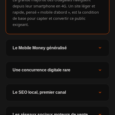
depuis leur smartphone en 4G. Un site léger et
rapide, pensé « mobile d'abord », est la condition
de base pour capter et convertir ce public
exigeant.
expand_more
Le Mobile Money généralisé
expand_more
Une concurrence digitale rare
expand_more
Le SEO local, premier canal
expand_more
Les réseaux sociaux moteurs de vente