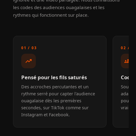
les codes des audiences ouagalaises et les
rythmes qui fonctionnent sur place.
01 / 03
02 / 0
trending_up
groups
Pensé pour les fils saturés
Codes
Des accroches percutantes et un
Sous-ti
rythme serré pour capter l'audience
adapté
ouagalaise dès les premières
pour d
secondes, sur TikTok comme sur
vraimen
Instagram et Facebook.