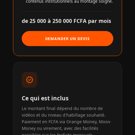
contenus institutionnels au montage soigné.
de 25 000 à 250 000 FCFA par mois
DEMANDER UN DEVIS
verified
Ce qui est inclus
Le montant final dépend du nombre de
vidéos et du niveau d'habillage souhaité.
Paiement en FCFA via Orange Money, Moov
Money ou virement, avec des facilités
possibles sur les forfaits mensuels.