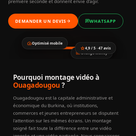
première seconde et donnent envie d'agir.
DEMANDER UN DEVIS
WHATSAPP
arrow_forward
chat
speed
Optimisé mobile
star
4,9 / 5 · 47 avis
payments
Orange Money
location_city
smartphone
trending_up
Montage vidéo à
Pourquoi montage vidéo à
verified
Ouagadougou
Ouagadougou
?
Ouagadougou est la capitale administrative et
économique du Burkina, où institutions,
commerces et jeunes entrepreneurs se disputent
l'attention sur les mêmes écrans. Un montage
soigné fait toute la différence entre une vidéo
ignorée et une vidéo partagée. Nous connaissons