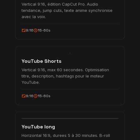
Vertical 9:16, édition CapCut Pro. Audio
tendance, jump cuts, texte anime synchronise
avec la voix.
aspect_ratio
schedule
9:16
15-60s
SEO
0:60
YouTube
smart_display
SHORTS
YouTube Shorts
Vertical 9:16, max 60 secondes. Optimisation
titre, description, hashtags pour le moteur
YouTube.
aspect_ratio
schedule
9:16
15-60s
12:45
B-roll + chapitres
subscriptions
YOUTUBE
YouTube long
Horizontal 16:9, durees 5 à 30 minutes. B-roll