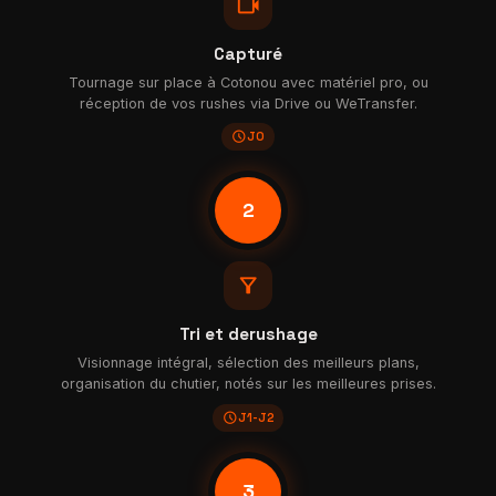
videocam
Capturé
Tournage sur place à Cotonou avec matériel pro, ou
réception de vos rushes via Drive ou WeTransfer.
schedule
J0
2
filter_alt
Tri et derushage
Visionnage intégral, sélection des meilleurs plans,
organisation du chutier, notés sur les meilleures prises.
schedule
J1-J2
3