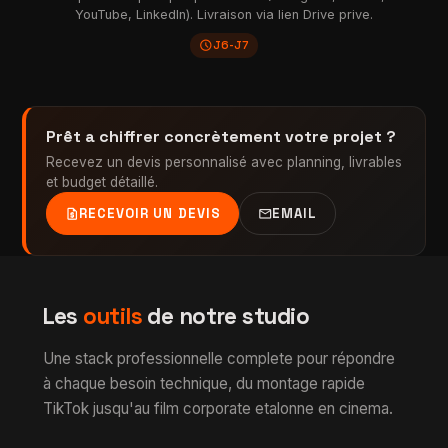
YouTube, LinkedIn). Livraison via lien Drive prive.
schedule
J6-J7
Prêt a chiffrer concrètement votre projet ?
Recevez un devis personnalisé avec planning, livrables
et budget détaillé.
request_quote
mail
RECEVOIR UN DEVIS
EMAIL
Les
outils
de notre studio
Une stack professionnelle complete pour répondre
à chaque besoin technique, du montage rapide
TikTok jusqu'au film corporate etalonne en cinema.