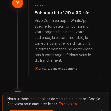
01
BRIEF
Échange brief 20 à 30 min
Visio Zoom ou appel WhatsApp
avec le fondateur. On comprend
votre objectif business, votre
audience, la plateforme ciblé, le
ton et le calendrier de diffusion. Si
le format demande ne correspond
pas à votre objectif, Nous vous le
dit franchement.
schedule
Gratuit, sans engagement
02
Nous utilisons des cookies de mesure d'audience (Google
CADRAGE
Analytics) pour améliorer le site.
En savoir plus
Devis fermé + planning