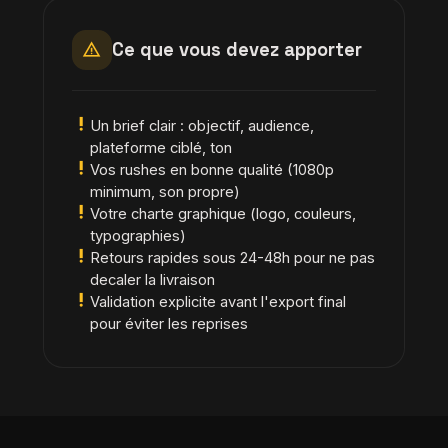
warning
Ce que vous devez apporter
priority_high
Un brief clair : objectif, audience,
plateforme ciblé, ton
priority_high
Vos rushes en bonne qualité (1080p
minimum, son propre)
priority_high
Votre charte graphique (logo, couleurs,
typographies)
priority_high
Retours rapides sous 24-48h pour ne pas
decaler la livraison
priority_high
Validation explicite avant l'export final
pour éviter les reprises