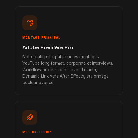
movie_edit
MONTAGE PRINCIPAL
Adobe Première Pro
Notre outil principal pour les montages
YouTube long format, corporate et interviews.
Workflow professionnel avec Lumetri,
Dynamic Link vers After Effects, etalonnage
couleur avancé.
animation
MOTION DESIGN