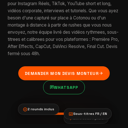
pour Instagram Réels, TikTok, YouTube short et long,
vidéos corporate, interviews et tutoriels. Que vous ayez
besoin d'une capturé sur place à Cotonou ou d'un
montage à distance à partir de rushes que vous nous
envoyez, notre équipe livré des vidéos rythmees, sous-
titrees et calibrees pour vos plateformes : Première Pro,
After Effects, CapCut, DaVinci Resolve, Final Cut. Devis
fermé sous 48h.
arrow_forward
DEMANDER MON DEVIS MONTEUR
chat
WHATSAPP
verified
2 rounds inclus
subtitles
Sous-titres FR / EN
bolt
Livré sous 7 jours