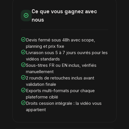
Ce que vous gagnez avec
verified
nous
check_circle
Devis fermé sous 48h avec scope,
planning et prix fixe
check_circle
Livraison sous 5 à 7 jours ouvrés pour les
vidéos standards
check_circle
Sous-titres FR ou EN inclus, vérifiés
manuellement
check_circle
2 rounds de retouches inclus avant
validation finale
check_circle
Exports multi-formats pour chaque
plateforme ciblé
check_circle
Droits cession intégrale : la vidéo vous
appartient