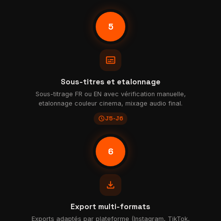
5
subtitles
Sous-titres et etalonnage
Sous-titrage FR ou EN avec vérification manuelle,
etalonnage couleur cinema, mixage audio final.
schedule
J5-J6
6
file_download
Export multi-formats
Exports adaptés par plateforme (Instagram, TikTok,