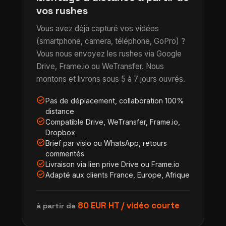
vos rushes
Vous avez déjà capturé vos vidéos
(smartphone, camera, téléphone, GoPro) ?
Vous nous envoyez les rushes via Google
Drive, Frame.io ou WeTransfer. Nous
montons et livrons sous 5 à 7 jours ouvrés.
check_circle
Pas de déplacement, collaboration 100%
distance
check_circle
Compatible Drive, WeTransfer, Frame.io,
Dropbox
check_circle
Brief par visio ou WhatsApp, retours
commentés
check_circle
Livraison via lien prive Drive ou Frame.io
check_circle
Adapté aux clients France, Europe, Afrique
80 EUR HT / vidéo courte
à partir de