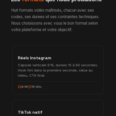
Huit formats vidéo maîtrisés, chacun avec ses
codes, ses durees et ses contraintes techniques.
Nous choisissons avec vous le bon format selon
votre plateforme et votre objectif.
Hook
+
value
+
0:30
CTA
play_arrow
RÉELS
Réels Instagram
Capsule verticale 9:16, durees 15 à 90 secondes.
Hook fort dans la première seconde, value au
milieu, CTA final.
aspect_ratio
schedule
9:16
15-90s
Trend
+
texte
0:45
anime
music_note
TIKTOK
TikTok natif