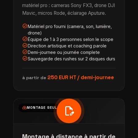
matériel pro : cameras Sony FX3, drone DJI
Mavic, micros Rode, éclairage Aputure.
check_circle
Matériel pro fourni (camera, son, lumière,
drone)
check_circle
Équipe de 1 à 3 personnes selon le scope
check_circle
Direction artistique et coaching parole
check_circle
Demi-journee ou journée complete
check_circle
Sauvegarde des rushes sur 2 disques durs
250 EUR HT / demi-journee
à partir de
edit_document
cloud_upload
MONTAGE SEUL
Montage à distance à partir de