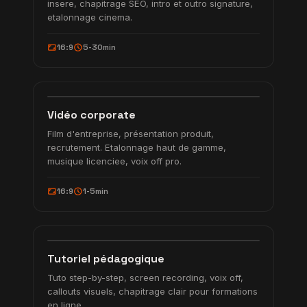
insere, chapitrage SEO, intro et outro signature,
etalonnage cinema.
aspect_ratio
schedule
16:9
5-30min
2:30
Film d'entreprise
corporate_fare
CORPORATE
Vidéo corporate
Film d'entreprise, présentation produit,
recrutement. Etalonnage haut de gamme,
musique licenciee, voix off pro.
aspect_ratio
schedule
16:9
1-5min
5:20
Screen + voix off
school
TUTO
Tutoriel pédagogique
Tuto step-by-step, screen recording, voix off,
callouts visuels, chapitrage clair pour formations
en ligne.