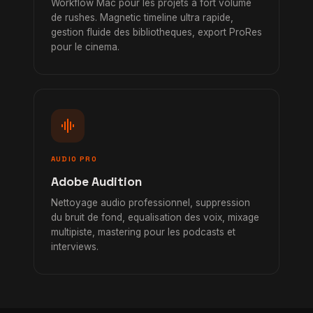
Workflow Mac pour les projets a fort volume
de rushes. Magnetic timeline ultra rapide,
gestion fluide des bibliotheques, export ProRes
pour le cinema.
graphic_eq
AUDIO PRO
Adobe Audition
Nettoyage audio professionnel, suppression
du bruit de fond, equalisation des voix, mixage
multipiste, mastering pour les podcasts et
interviews.