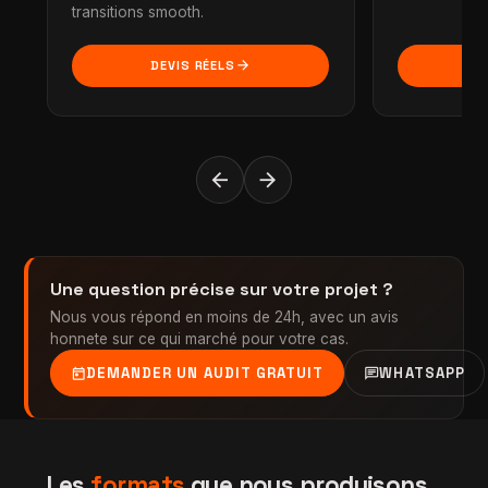
transitions smooth.
arrow_forward
DEVIS RÉELS
DE
arrow_back
arrow_forward
Une question précise sur votre projet ?
Nous vous répond en moins de 24h, avec un avis
honnete sur ce qui marché pour votre cas.
today
chat
DEMANDER UN AUDIT GRATUIT
WHATSAPP
Les
formats
que nous produisons