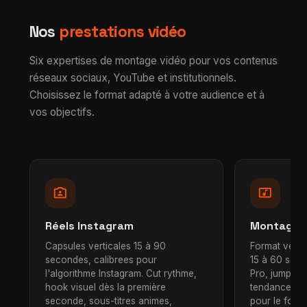
movie_edit
videocam
subtitles
groups
Notre studio vidéo
Nos
prestations vidéo
Six expertises de montage vidéo pour vos contenus
réseaux sociaux, YouTube et institutionnels.
Choisissez le format adapté à votre audience et à
vos objectifs.
photo_camera_front
music_video
Réels Instagram
Montage T
Capsules verticales 15 à 90
Format vertic
secondes, calibrees pour
15 à 60 seco
l'algorithme Instagram. Cut rythme,
Pro, jump cu
hook visuel dès la première
tendance, te
seconde, sous-titres animes,
pour le for 