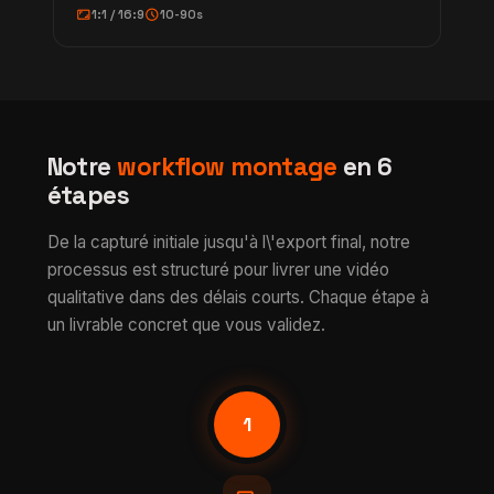
aspect_ratio
schedule
1:1 / 16:9
10-90s
Notre
workflow montage
en 6
étapes
De la capturé initiale jusqu'à l\'export final, notre
processus est structuré pour livrer une vidéo
qualitative dans des délais courts. Chaque étape à
un livrable concret que vous validez.
1