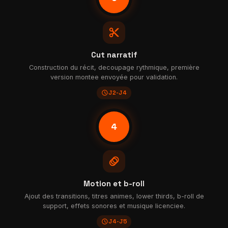
content_cut
Cut narratif
Construction du récit, decoupage rythmique, première
version montee envoyée pour validation.
schedule
J2-J4
4
animation
Motion et b-roll
Ajout des transitions, titres animes, lower thirds, b-roll de
support, effets sonores et musique licenciee.
schedule
J4-J5