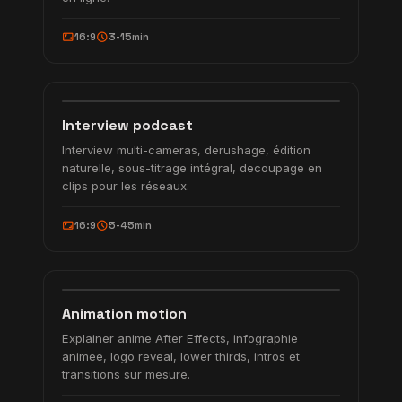
aspect_ratio
schedule
16:9
3-15min
8:15
2 cameras + sous-titres
mic
INTERVIEW
Interview podcast
Interview multi-cameras, derushage, édition
naturelle, sous-titrage intégral, decoupage en
clips pour les réseaux.
aspect_ratio
schedule
16:9
5-45min
0:30
After Effects
animation
MOTION
Animation motion
Explainer anime After Effects, infographie
animee, logo reveal, lower thirds, intros et
transitions sur mesure.