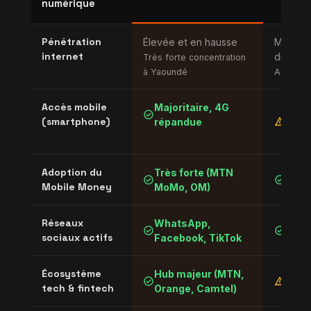
numérique
Pénétration
Élevée et en hausse
Moyenne
internet
disparit
Très forte concentration
à Yaoundé
Accès rur
Accès mobile
Majoritaire, 4G
Mobi
check_circle
warning
(smartphone)
répandue
domi
inég
Adoption du
Très forte (MTN
Forte
check_circle
check_circle
Mobile Money
MoMo, OM)
géné
Réseaux
WhatsApp,
Face
check_circle
check_circle
sociaux actifs
Facebook, TikTok
Wha
Écosystème
Hub majeur (MTN,
En
check_circle
warning
tech & fintech
Orange, Camtel)
struc