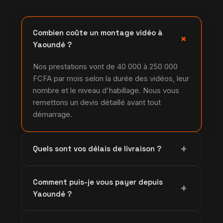
Combien coûte un montage vidéo à
+
Yaoundé ?
Nos prestations vont de 40 000 à 250 000
FCFA par mois selon la durée des vidéos, leur
nombre et le niveau d'habillage. Nous vous
remettons un devis détaillé avant tout
démarrage.
+
Quels sont vos délais de livraison ?
Un reel court est livré en 48 à 72 heures après
Comment puis-je vous payer depuis
réception des rushes. Les projets plus
+
Yaoundé ?
complets, comme une vidéo institutionnelle,
demandent une à deux semaines.
Vous réglez facilement par Orange Money,