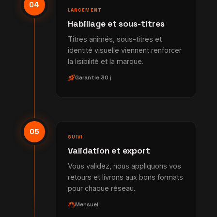
04
LANCEMENT
Habillage et sous-titres
Titres animés, sous-titres et
identité visuelle viennent renforcer
la lisibilité et la marque.
rocket_launch
Garantie 30 j
05
SUIVI
Validation et export
Vous validez, nous appliquons vos
retours et livrons aux bons formats
pour chaque réseau.
support_agent
Mensuel