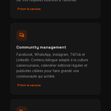
sur vos requêtes business à Yaoundé.
arrow_outward
Voir le service
forum
Community management
Facebook, WhatsApp, Instagram, TikTok et
LinkedIn. Contenu bilingue adapté à la culture
camerounaise, calendrier éditorial régulier et
publicités ciblées pour faire grandir une
communauté qui achète.
arrow_outward
Voir le service