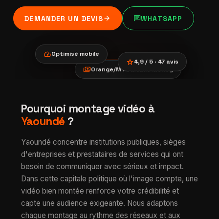
arrow_forward
chat
DEMANDER UN DEVIS
WHATSAPP
speed
Optimisé mobile
star
4,9 / 5 · 47 avis
payments
Orange/MTN Mobile Money
location_city
smartphone
trending_up
Montage vidéo à
Pourquoi montage vidéo à
verified
Yaoundé
Yaoundé
?
Yaoundé concentre institutions publiques, sièges
d'entreprises et prestataires de services qui ont
besoin de communiquer avec sérieux et impact.
Dans cette capitale politique où l'image compte, une
vidéo bien montée renforce votre crédibilité et
capte une audience exigeante. Nous adaptons
chaque montage au rythme des réseaux et aux