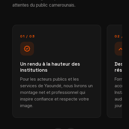
attentes du public camerounais.
01 / 03
02 / 0
verified
trending_up
Un rendu à la hauteur des
Des r
institutions
résea
Pour les acteurs publics et les
Formats
services de Yaoundé, nous livrons un
accroc
montage net et professionnel qui
Instagr
inspire confiance et respecte votre
audien
image.
journée