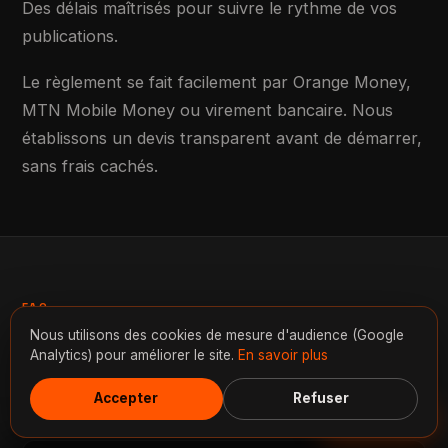
Des délais maîtrisés pour suivre le rythme de vos
publications.
Le règlement se fait facilement par Orange Money,
MTN Mobile Money ou virement bancaire. Nous
établissons un devis transparent avant de démarrer,
sans frais cachés.
FAQ
Nous utilisons des cookies de mesure d'audience (Google
Questions
fréquentes
— montage vidéo
Analytics) pour améliorer le site.
En savoir plus
à Yaoundé
Accepter
Refuser
Discuter