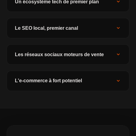
expand_more
Un écosystème tech de premier plan
expand_more
Le SEO local, premier canal
expand_more
Les réseaux sociaux moteurs de vente
expand_more
L'e-commerce à fort potentiel