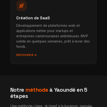
rocket_launch
Création de SaaS
Développement de plateformes web et
applications métier pour startups et
entreprises camerounaises ambitieuses. MVP
solide en quelques semaines, prêt à lever des
fonds.
arrow_forward
DÉCOUVRIR
Notre
méthode
à Yaoundé en 5
étapes
Une méthode claire, du brief à la livraison, pensée