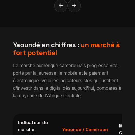
arrow_back
arrow_forward
Yaoundé en chiffres :
un marché à
fort potentiel
Le marché numérique camerounais progresse vite,
porté par la jeunesse, le mobile et le paiement
électronique. Voici les indicateurs clés qui justifient
d'investir dans le digital dès aujourd'hui, comparés à
la moyenne de l'Afrique Centrale.
Indicateur du
Moyenn
marché
Yaoundé / Cameroun
Centra