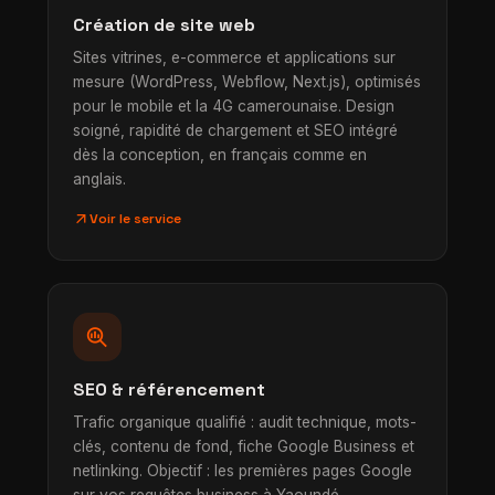
Création de site web
Sites vitrines, e-commerce et applications sur
mesure (WordPress, Webflow, Next.js), optimisés
pour le mobile et la 4G camerounaise. Design
soigné, rapidité de chargement et SEO intégré
dès la conception, en français comme en
anglais.
arrow_outward
Voir le service
search_insights
SEO & référencement
Trafic organique qualifié : audit technique, mots-
clés, contenu de fond, fiche Google Business et
netlinking. Objectif : les premières pages Google