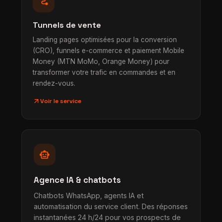
conversion_path
Tunnels de vente
Landing pages optimisées pour la conversion
(CRO), funnels e-commerce et paiement Mobile
Money (MTN MoMo, Orange Money) pour
transformer votre trafic en commandes et en
rendez-vous.
arrow_outward
Voir le service
smart_toy
Agence IA & chatbots
Chatbots WhatsApp, agents IA et
automatisation du service client. Des réponses
instantanées 24 h/24 pour vos prospects de