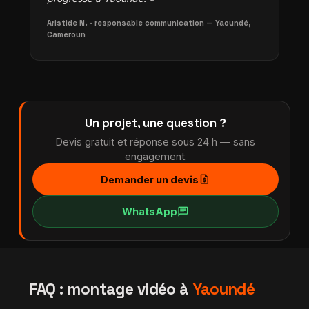
Aristide N. · responsable communication — Yaoundé,
Cameroun
Un projet, une question ?
Devis gratuit et réponse sous 24 h — sans
engagement.
request_quote
Demander un devis
chat
WhatsApp
FAQ : montage vidéo à
Yaoundé