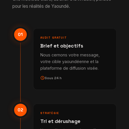
pour les réalités de Yaoundé.
01
AUDIT GRATUIT
Brief et objectifs
Nous cernons votre message,
votre cible yaoundéenne et la
plateforme de diffusion visée.
schedule
Sous 24 h
02
STRATÉGIE
Tri et dérushage