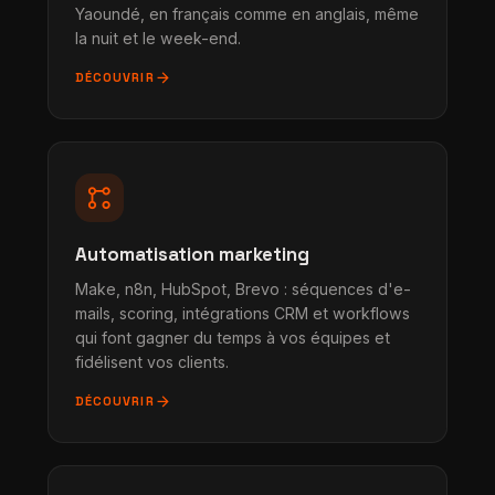
Yaoundé, en français comme en anglais, même
la nuit et le week-end.
arrow_forward
DÉCOUVRIR
linked_services
Automatisation marketing
Make, n8n, HubSpot, Brevo : séquences d'e-
mails, scoring, intégrations CRM et workflows
qui font gagner du temps à vos équipes et
fidélisent vos clients.
arrow_forward
DÉCOUVRIR