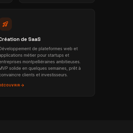
rocket_launch
Création de SaaS
Développement de plateformes web et
applications métier pour startups et
entreprises montpelliéraines ambitieuses.
MVP solide en quelques semaines, prêt à
convaincre clients et investisseurs.
arrow_forward
DÉCOUVRIR