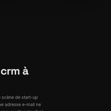
Email marketing & CRM à Montpellier
 crm à
e scène de start-up
ne adresse e-mail ne