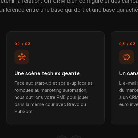
entretenir la relation. Un CRM bien configuré et des cam
 différence entre une base qui dort et une base qui achè
02 / 03
03 / 03
hub
savings
Une scène tech exigeante
Un cana
Face aux start-up et scale-up locales
L'e-mail 
rompues au marketing automation,
du market
nous outillons votre PME pour jouer
à un CRM
dans la même cour avec Brevo ou
euro inve
HubSpot.