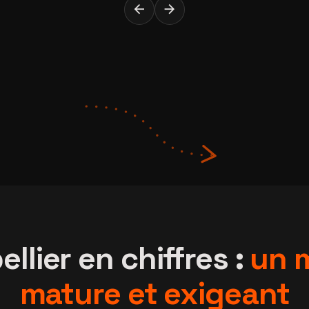
arrow_back
arrow_forward
llier en chiffres :
un 
mature et exigeant