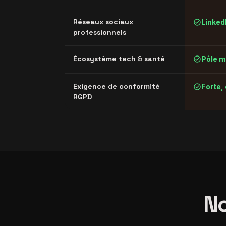
check_circle
Réseaux sociaux
Linked
professionnels
check_circle
Écosystème tech & santé
Pôle m
check_circle
Exigence de conformité
Forte,
RGPD
N