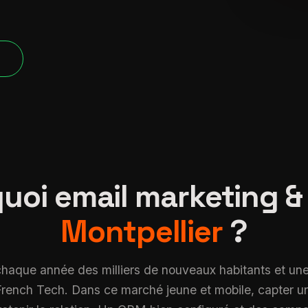
verified
P
uoi email marketing &
Montpellier
?
 chaque année des milliers de nouveaux habitants et un
French Tech. Dans ce marché jeune et mobile, capter u