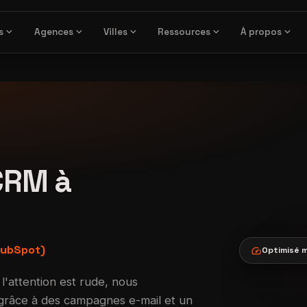
expand_more
expand_more
expand_more
expand_more
expand_more
s
Agences
Villes
Ressources
À propos
CRM à
HubSpot)
speed
Optimisé m
l'attention est rude, nous
 grâce à des campagnes e-mail et un