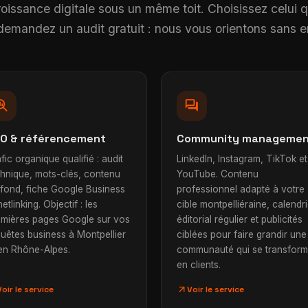
roissance digitale sous un même toit. Choisissez celui 
u demandez un audit gratuit : nous vous orientons sans
h_insights
forum
O & référencement
Community manageme
fic organique qualifié : audit
LinkedIn, Instagram, TikTok et
chnique, mots-clés, contenu
YouTube. Contenu
 fond, fiche Google Business
professionnel adapté à votre
netlinking. Objectif : les
cible montpelliéraine, calendr
emières pages Google sur vos
éditorial régulier et publicités
uêtes business à Montpellier
ciblées pour faire grandir une
 en Rhône-Alpes.
communauté qui se transfor
en clients.
arrow_outward
Voir le service
Voir le service