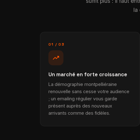
suffit plus : il faut 
la
01 / 03
trending_up
Un marché en forte croissance
La démographie montpelliéraine
renouvelle sans cesse votre audience
; un emailing régulier vous garde
présent auprès des nouveaux
arrivants comme des fidèles.