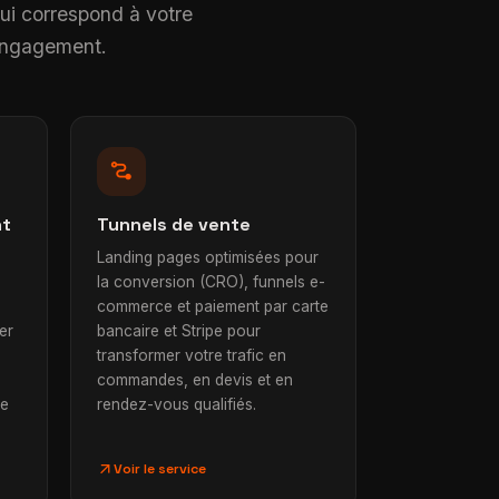
qui correspond à votre
 engagement.
conversion_path
nt
Tunnels de vente
Landing pages optimisées pour
la conversion (CRO), funnels e-
commerce et paiement par carte
ier
bancaire et Stripe pour
transformer votre trafic en
commandes, en devis et en
me
rendez-vous qualifiés.
arrow_outward
Voir le service