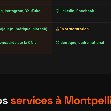
check_circle
In, Instagram, YouTube
LinkedIn, Facebook
warning
ajeur (numérique, biotech)
En structuration
check_circle
 encadrée par la CNIL
Identique, cadre national
os
services à Montpell