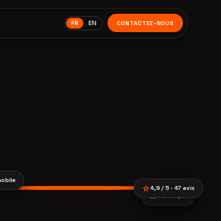
FR
EN
CONTACTEZ-NOUS
obile
star
4,9 / 5 · 47 avis
payments
CB Stripe
location_city
smartphone
trending_up