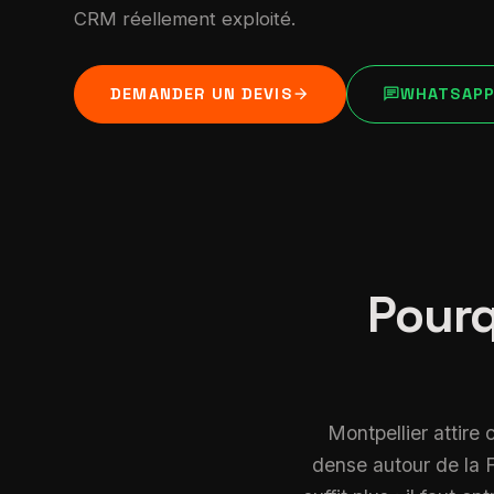
CRM réellement exploité.
arrow_forward
chat
DEMANDER UN DEVIS
WHATSAP
Pourq
Montpellier attire
dense autour de la 