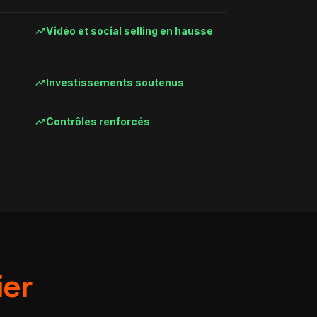
trending_up
Vidéo et social selling en hausse
trending_up
Investissements soutenus
trending_up
Contrôles renforcés
ier