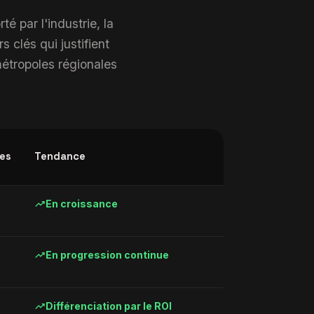
é par l'industrie, la
 clés qui justifient
métropoles régionales
es
Tendance
trending_up
En croissance
trending_up
En progression continue
trending_up
Différenciation par le ROI