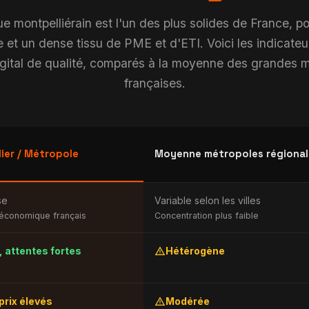
montpelliérain est l'un des plus solides de France, port
 et un dense tissu de PME et d'ETI. Voici les indicateurs
igital de qualité, comparés à la moyenne des grandes 
françaises.
ier / Métropole
Moyenne métropoles régional
se
Variable selon les villes
 économique français
Concentration plus faible
warning
, attentes fortes
Hétérogène
warning
prix élevés
Modérée