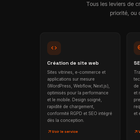
Tous les leviers de c
priorité, o
code
searc
Création de site web
SE
Sites vitrines, e-commerce et
Tra
applications sur mesure
te
(WordPress, Webflow, Next.js),
de
optimisés pour la performance
et 
et le mobile. Design soigné,
pr
rapidité de chargement,
req
conformité RGPD et SEO intégré
et
dès la conception.
arrow_outward
arrow_outward
Voir le service