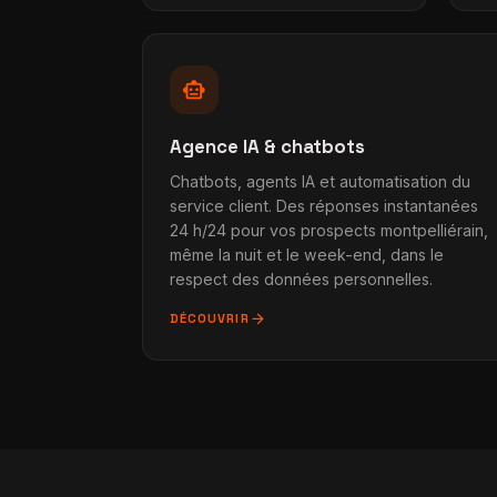
smart_toy
Agence IA & chatbots
Chatbots, agents IA et automatisation du
service client. Des réponses instantanées
24 h/24 pour vos prospects montpelliérain,
même la nuit et le week-end, dans le
respect des données personnelles.
arrow_forward
DÉCOUVRIR