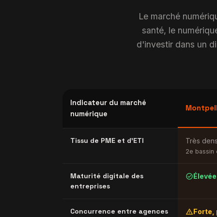
Le marché numérique 
santé, le numérique
d'investir dans un d
Indicateur du marché
Montpell
numérique
Tissu de PME et d'ETI
Très den
2e bassin
check_circle
Maturité digitale des
Élevée
entreprises
warning
Concurrence entre agences
Forte, 