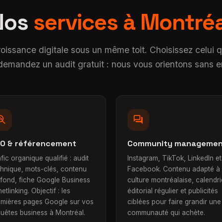
Nos
services à Montréa
roissance digitale sous un même toit. Choisissez celui 
u demandez un audit gratuit : nous vous orientons sans
h_insights
forum
O & référencement
Community manageme
fic organique qualifié : audit
Instagram, TikTok, LinkedIn et
chnique, mots-clés, contenu
Facebook. Contenu adapté à 
 fond, fiche Google Business
culture montréalaise, calendri
netlinking. Objectif : les
éditorial régulier et publicités
emières pages Google sur vos
ciblées pour faire grandir une
quêtes business à Montréal.
communauté qui achète.