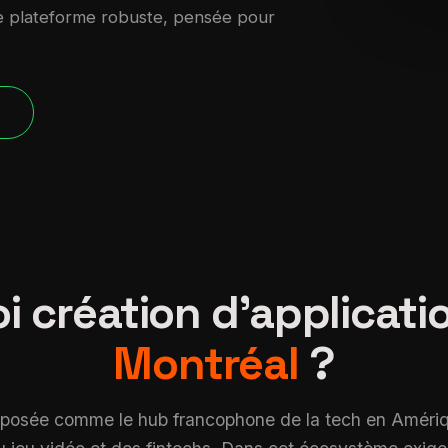
ne plateforme robuste, pensée pour
verified
P
i création d'applicati
Montréal
?
mposée comme le hub francophone de la tech en Amériq