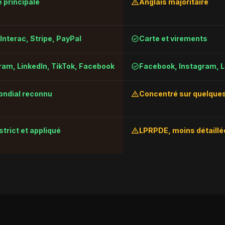
warning
 principale
Anglais majoritaire
check_circle
Interac, Stripe, PayPal
Carte et virements
check_circle
ram, LinkedIn, TikTok, Facebook
Facebook, Instagram, L
warning
ndial reconnu
Concentré sur quelques
warning
strict et appliqué
LPRPDE, moins détaillé