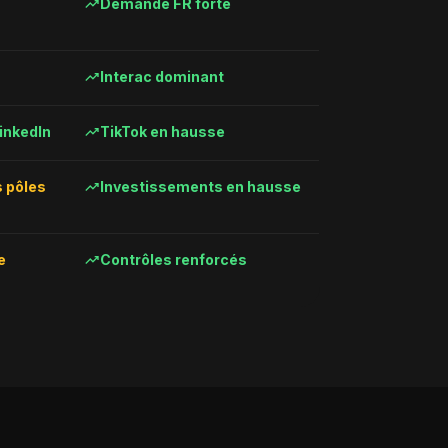
trending_up
Demande FR forte
trending_up
Interac dominant
trending_up
inkedIn
TikTok en hausse
trending_up
 pôles
Investissements en hausse
trending_up
e
Contrôles renforcés