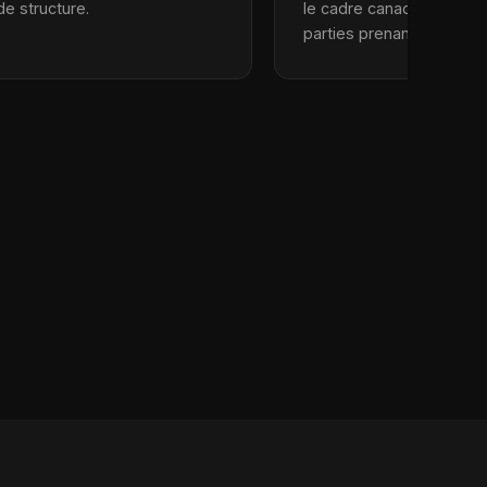
 de structure.
le cadre canadien et ras
parties prenantes.