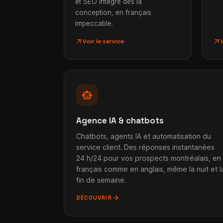
et SEO intégré dès la
conception, en français
impeccable.
arrow_outward
arrow_outward
Voir le service
smart_toy
Agence IA & chatbots
Chatbots, agents IA et automatisation du
service client. Des réponses instantanées
24 h/24 pour vos prospects montréalais, en
français comme en anglais, même la nuit et l
fin de semaine.
arrow_forward
DÉCOUVRIR