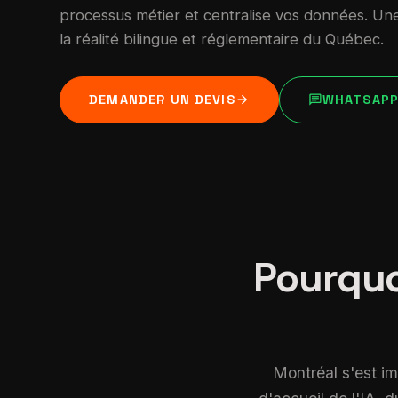
processus métier et centralise vos données. U
la réalité bilingue et réglementaire du Québec.
arrow_forward
chat
DEMANDER UN DEVIS
WHATSAP
Pourquo
Montréal s'est i