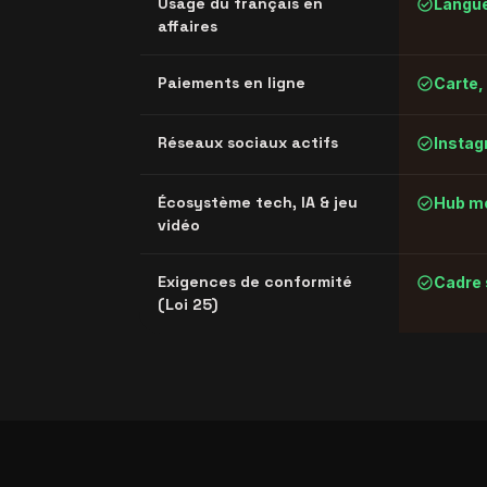
check_circle
Usage du français en
Langue
affaires
check_circle
Paiements en ligne
Carte, 
check_circle
Réseaux sociaux actifs
Instag
check_circle
Écosystème tech, IA & jeu
Hub mo
vidéo
check_circle
Exigences de conformité
Cadre 
(Loi 25)