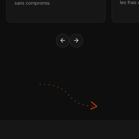
les frais
sans compromis.
arrow_back
arrow_forward