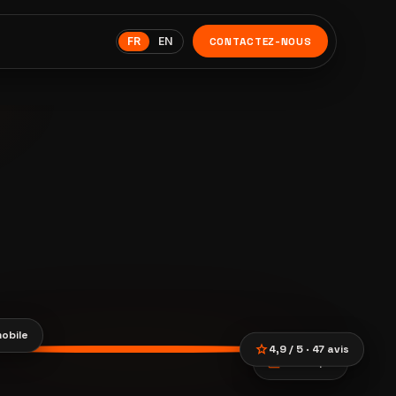
FR
EN
CONTACTEZ-NOUS
obile
star
4,9 / 5 · 47 avis
payments
CB Stripe