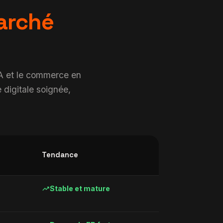
arché
IA et le commerce en
e digitale soignée,
Tendance
trending_up
Stable et mature