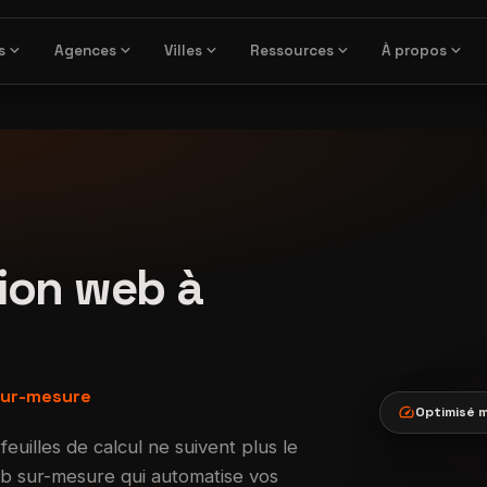
expand_more
expand_more
expand_more
expand_more
expand_more
s
Agences
Villes
Ressources
À propos
tion web à
 sur-mesure
speed
Optimisé m
euilles de calcul ne suivent plus le
eb sur-mesure qui automatise vos