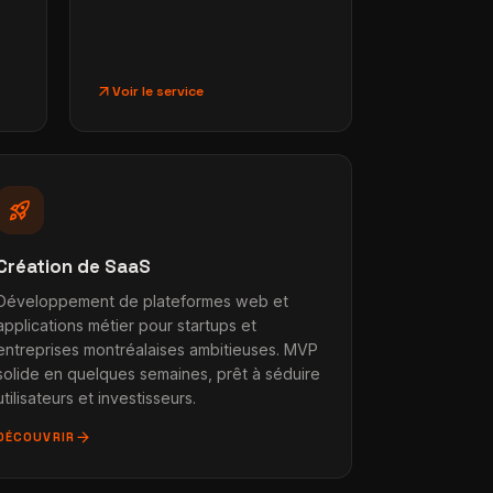
arrow_outward
Voir le service
rocket_launch
Création de SaaS
Développement de plateformes web et
applications métier pour startups et
entreprises montréalaises ambitieuses. MVP
solide en quelques semaines, prêt à séduire
utilisateurs et investisseurs.
arrow_forward
DÉCOUVRIR