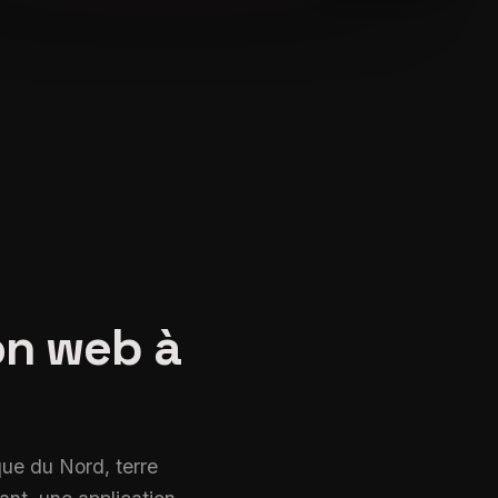
location_city
smartphone
trending_up
Création d'application web à Montréal
on web à
ue du Nord, terre