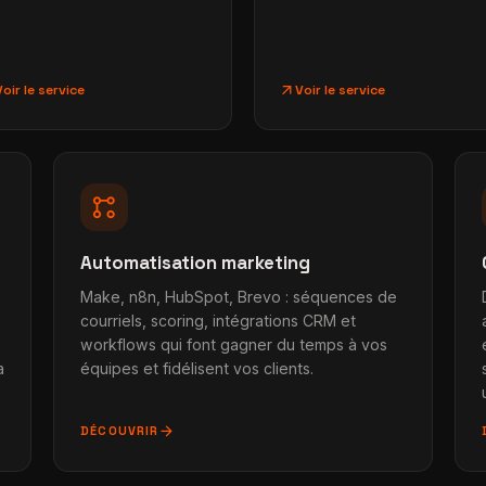
arrow_outward
Voir le service
Voir le service
linked_services
Automatisation marketing
Make, n8n, HubSpot, Brevo : séquences de
courriels, scoring, intégrations CRM et
workflows qui font gagner du temps à vos
a
équipes et fidélisent vos clients.
arrow_forward
DÉCOUVRIR