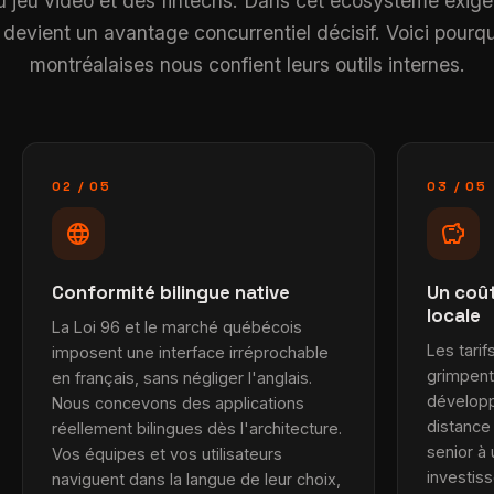
du jeu vidéo et des fintechs. Dans cet écosystème exige
evient un avantage concurrentiel décisif. Voici pourqu
montréalaises nous confient leurs outils internes.
02 / 05
03 / 05
language
savings
Conformité bilingue native
Un coût
locale
La Loi 96 et le marché québécois
Les tarif
imposent une interface irréprochable
grimpent
en français, sans négliger l'anglais.
développ
Nous concevons des applications
distance
réellement bilingues dès l'architecture.
senior à
Vos équipes et vos utilisateurs
investis
naviguent dans la langue de leur choix,