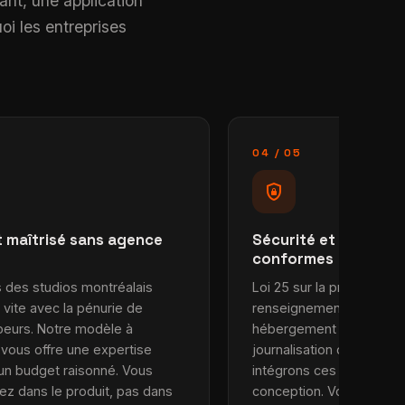
ant, une application
oi les entreprises
04 / 05
shield_lock
 maîtrisé sans agence
Sécurité et héberg
conformes
s des studios montréalais
Loi 25 sur la protection 
 vite avec la pénurie de
renseignements personn
eurs. Notre modèle à
hébergement de données
 vous offre une expertise
journalisation des accès 
 un budget raisonné. Vous
intégrons ces exigences
sez dans le produit, pas dans
conception. Votre applic