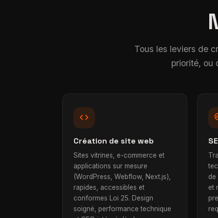
Tous les leviers de c
priorité, o
code
searc
Création de site web
SE
Sites vitrines, e-commerce et
Tra
applications sur mesure
te
(WordPress, Webflow, Next.js),
de
rapides, accessibles et
et 
conformes Loi 25. Design
pr
soigné, performance technique
re