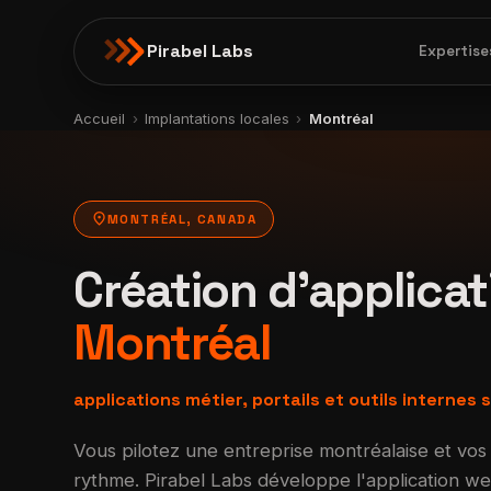
Pirabel Labs
Expertise
Accueil
›
Implantations locales
›
Montréal
location_on
MONTRÉAL, CANADA
Création d'applica
Montréal
applications métier, portails et outils internes
Vous pilotez une entreprise montréalaise et vos f
rythme. Pirabel Labs développe l'application w