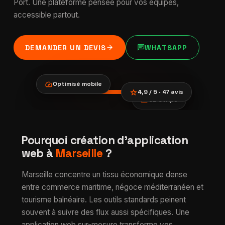
Port. Une plateforme pensée pour vos équipes,
accessible partout.
arrow_forward
chat
DEMANDER UN DEVIS
WHATSAPP
speed
Optimisé mobile
star
4,9 / 5 · 47 avis
payments
CB Stripe
location_city
smartphone
trending_up
Création
Pourquoi création d'application
verified
d'application web
web à
Marseille
?
à Marseille
Marseille concentre un tissu économique dense
entre commerce maritime, négoce méditerranéen et
tourisme balnéaire. Les outils standards peinent
souvent à suivre des flux aussi spécifiques. Une
application web sur-mesure transforme vos