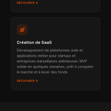
arrow_forward
DÉCOUVRIR
rocket_launch
Création de SaaS
Développement de plateformes web et
applications métier pour startups et
entreprises marseillaises ambitieuses. MVP
solide en quelques semaines, prêt à conquérir
le marché et à lever des fonds.
arrow_forward
DÉCOUVRIR