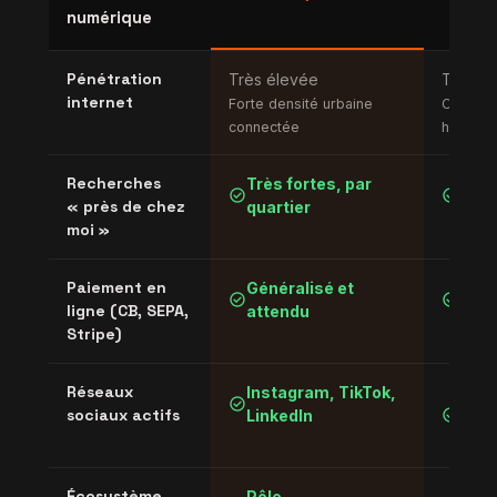
numérique
Pénétration
Très élevée
Très é
internet
Forte densité urbaine
Couvertu
connectée
homogè
Recherches
Très fortes, par
En f
check_circle
check_circle
« près de chez
quartier
hau
moi »
Paiement en
Généralisé et
Stan
check_circle
check_circle
ligne (CB, SEPA,
attendu
sécu
Stripe)
Réseaux
Instagram, TikTok,
Face
check_circle
check_circle
sociaux actifs
LinkedIn
Inst
Link
Écosystème
Pôle
Rése