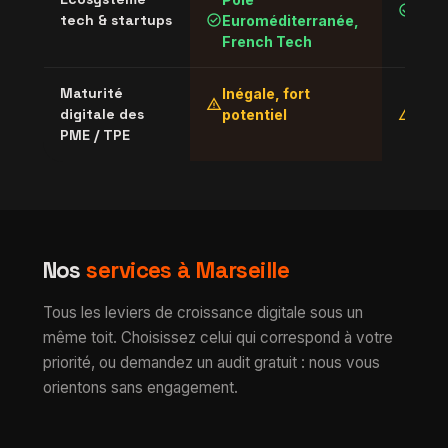
check_circle
check_circle
tech & startups
Euroméditerranée,
Tech
French Tech
Maturité
Inégale, fort
Hété
warning
warning
digitale des
potentiel
selo
PME / TPE
sect
Nos
services à Marseille
Tous les leviers de croissance digitale sous un
même toit. Choisissez celui qui correspond à votre
priorité, ou demandez un audit gratuit : nous vous
orientons sans engagement.