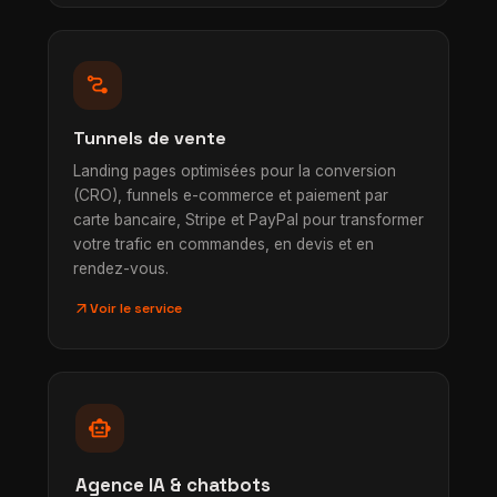
conversion_path
Tunnels de vente
Landing pages optimisées pour la conversion
(CRO), funnels e-commerce et paiement par
carte bancaire, Stripe et PayPal pour transformer
votre trafic en commandes, en devis et en
rendez-vous.
arrow_outward
Voir le service
smart_toy
Agence IA & chatbots