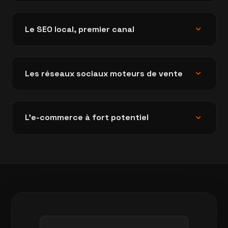
expand_more
Le SEO local, premier canal
expand_more
Les réseaux sociaux moteurs de vente
expand_more
L'e-commerce à fort potentiel