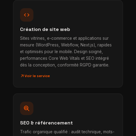
code
Création de site web
Sites vitrines, e-commerce et applications sur
mesure (WordPress, Webflow, Next.js), rapides
et optimisés pour le mobile. Design soigné,
performances Core Web Vitals et SEO intégré
dès la conception, conformité RGPD garantie.
arrow_outward
Voir le service
search_insights
SEO & référencement
Trafic organique qualifié : audit technique, mots-