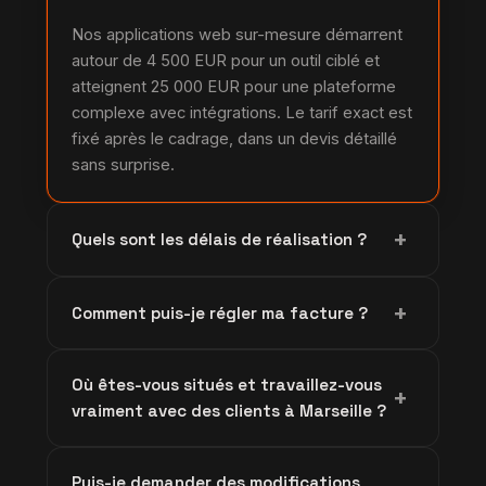
Nos applications web sur-mesure démarrent
autour de 4 500 EUR pour un outil ciblé et
atteignent 25 000 EUR pour une plateforme
complexe avec intégrations. Le tarif exact est
fixé après le cadrage, dans un devis détaillé
sans surprise.
+
Quels sont les délais de réalisation ?
Comptez 4 à 6 semaines pour une application
+
Comment puis-je régler ma facture ?
simple, 2 à 3 mois pour une plateforme métier
standard, et 4 à 6 mois pour un projet
Vous réglez par carte bancaire via Stripe ou
complexe à fortes intégrations. Nous
Où êtes-vous situés et travaillez-vous
par virement SEPA, en euros. Le paiement est
+
définissons un calendrier précis dès le
vraiment avec des clients à Marseille ?
échelonné selon les grandes étapes du
démarrage.
projet, ce qui sécurise votre investissement.
Notre siège est à Abomey-Calavi, au Bénin, et
Puis-je demander des modifications
nous travaillons à distance avec des