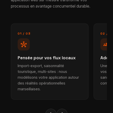
processus en avantage concurrentiel durable.
01 / 03
02 / 0
hub
groups
Pensée pour vos flux locaux
Adopt
Import-export, saisonnalité
Une int
touristique, multi-sites : nous
vos co
modélisons votre application autour
sans fo
des réalités opérationnelles
comme 
marseillaises.