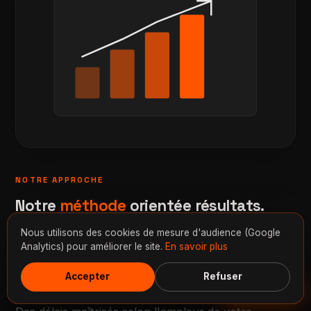
NOTRE APPROCHE
Notre
méthode
orientée résultats.
Nous utilisons des cookies de mesure d'audience (Google
Une méthode rigoureuse en cinq étapes pour livrer
Analytics) pour améliorer le site.
En savoir plus
une application qui répond exactement à vos
Accepter
Refuser
besoins.
Discuter