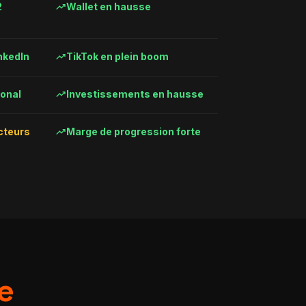
trending_up
2
Wallet en hausse
trending_up
nkedIn
TikTok en plein boom
trending_up
onal
Investissements en hausse
trending_up
cteurs
Marge de progression forte
e