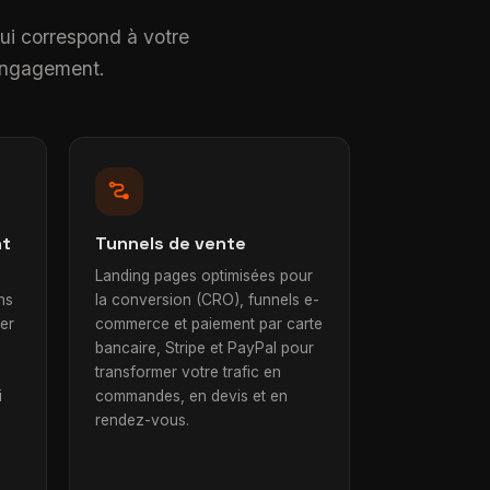
qui correspond à votre
 engagement.
conversion_path
nt
Tunnels de vente
Landing pages optimisées pour
ns
la conversion (CRO), funnels e-
ier
commerce et paiement par carte
bancaire, Stripe et PayPal pour
transformer votre trafic en
i
commandes, en devis et en
rendez-vous.