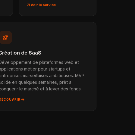
arrow_outward
Voir le service
rocket_launch
Création de SaaS
Développement de plateformes web et
applications métier pour startups et
entreprises marseillaises ambitieuses. MVP
solide en quelques semaines, prêt à
conquérir le marché et à lever des fonds.
arrow_forward
DÉCOUVRIR