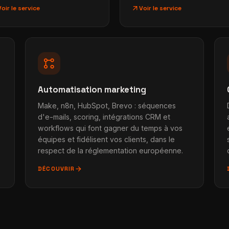
arrow_outward
Voir le service
Voir le service
linked_services
Automatisation marketing
Make, n8n, HubSpot, Brevo : séquences
d'e-mails, scoring, intégrations CRM et
workflows qui font gagner du temps à vos
équipes et fidélisent vos clients, dans le
respect de la réglementation européenne.
arrow_forward
DÉCOUVRIR