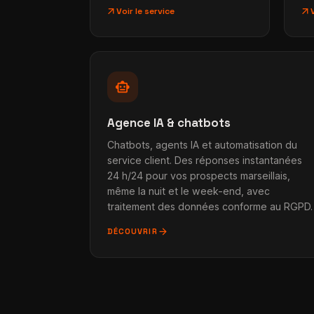
arrow_outward
arrow_outward
Voir le service
smart_toy
Agence IA & chatbots
Chatbots, agents IA et automatisation du
service client. Des réponses instantanées
24 h/24 pour vos prospects marseillais,
même la nuit et le week-end, avec
traitement des données conforme au RGPD.
arrow_forward
DÉCOUVRIR