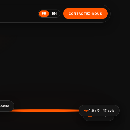
FR
EN
CONTACTEZ-NOUS
obile
star
4,9 / 5 · 47 avis
payments
CB Stripe
location_city
smartphone
trending_up