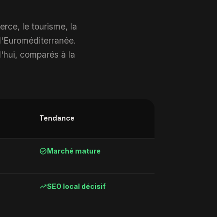
rce, le tourisme, la
 d'Euroméditerranée.
rd'hui, comparés à la
Tendance
check_circle
Marché mature
trending_up
SEO local décisif