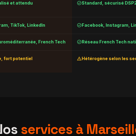
check_circle
lisé et attendu
Standard, sécurisé DSP
check_circle
ram, TikTok, LinkedIn
Facebook, Instagram, Li
check_circle
uroméditerranée, French Tech
Réseau French Tech nati
warning
, fort potentiel
Hétérogène selon les se
Nos
services à Marseill