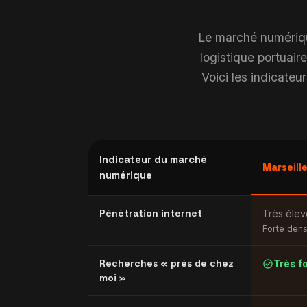
Le marché numérique
logistique portuair
Voici les indicateur
Indicateur du marché
Marseille
numérique
Pénétration internet
Très éle
Forte dens
check_circle
Recherches « près de chez
Très fo
moi »