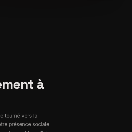
Community management à Marseille
ement à
e tourné vers la
otre présence sociale