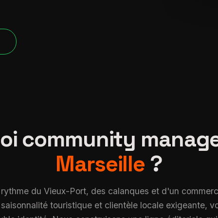
verified
P
oi community manag
Marseille
?
u rythme du Vieux-Port, des calanques et d'un commerc
saisonnalité touristique et clientèle locale exigeante, v