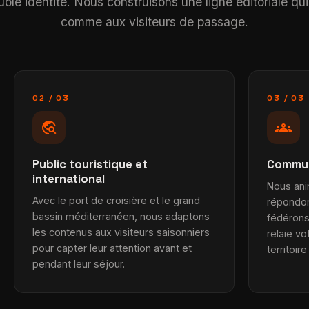
ouble identité. Nous construisons une ligne éditoriale qui
comme aux visiteurs de passage.
02 / 03
03 / 03
travel_explore
groups
Public touristique et
Commu
international
Nous ani
Avec le port de croisière et le grand
répondo
bassin méditerranéen, nous adaptons
fédérons
les contenus aux visiteurs saisonniers
relaie vo
pour capter leur attention avant et
territoi
pendant leur séjour.