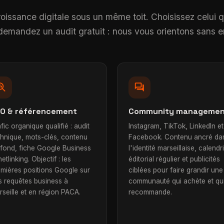
roissance digitale sous un même toit. Choisissez celui 
u demandez un audit gratuit : nous vous orientons sans
h_insights
forum
O & référencement
Community manageme
fic organique qualifié : audit
Instagram, TikTok, LinkedIn et
chnique, mots-clés, contenu
Facebook. Contenu ancré da
 fond, fiche Google Business
l'identité marseillaise, calendr
netlinking. Objectif : les
éditorial régulier et publicités
emières positions Google sur
ciblées pour faire grandir une
s requêtes business à
communauté qui achète et qu
seille et en région PACA.
recommande.