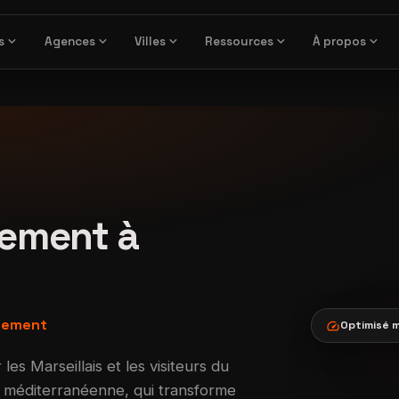
expand_more
expand_more
expand_more
expand_more
expand_more
s
Agences
Villes
Ressources
À propos
ement à
agement
speed
Optimisé m
s Marseillais et les visiteurs du
ure méditerranéenne, qui transforme