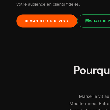
votre audience en clients fidèles.
arrow_forward
chat
DEMANDER UN DEVIS
WHATSAP
Pourqu
Marseille vit a
Méditerranée. Entre 