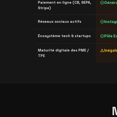
check_circle
Paiement en ligne (CB, SEPA,
Généra
Stripe)
check_circle
Réseaux sociaux actifs
Instag
check_circle
Écosystème tech & startups
Pôle E
warning
Maturité digitale des PME /
Inégale
TPE