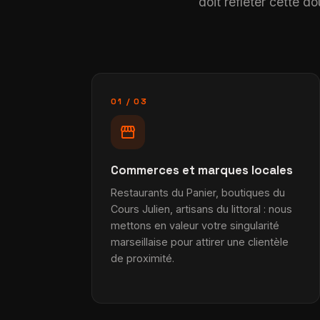
doit refléter cette d
01 / 03
storefront
Commerces et marques locales
Restaurants du Panier, boutiques du
Cours Julien, artisans du littoral : nous
mettons en valeur votre singularité
marseillaise pour attirer une clientèle
de proximité.