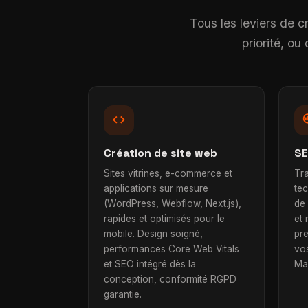
Tous les leviers de c
priorité, o
code
searc
Création de site web
SE
Sites vitrines, e-commerce et
Tra
applications sur mesure
te
(WordPress, Webflow, Next.js),
de
rapides et optimisés pour le
et 
mobile. Design soigné,
pr
performances Core Web Vitals
vo
et SEO intégré dès la
Mar
conception, conformité RGPD
garantie.