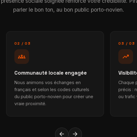
 présence sociale soignée renforce votre crédibilité. Pi
parler le bon ton, au bon public porto-novien.
02 / 03
03 / 03
groups
trending_up
Communauté locale engagée
Visibili
Nous animons vos échanges en
Chaque p
français et selon les codes culturels
précis :
du public porto-novien pour créer une
ou trafic
vraie proximité.
arrow_back
arrow_forward