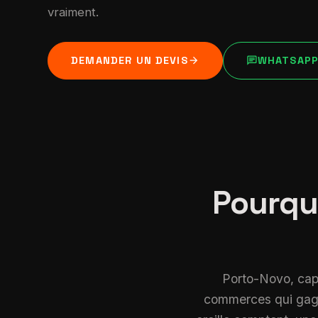
vraiment.
arrow_forward
chat
DEMANDER UN DEVIS
WHATSAP
Pourqu
Porto-Novo, capit
commerces qui gagne