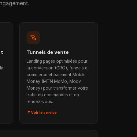
 engagement.
conversion_path
nt
Tunnels de vente
Landing pages optimisées pour
la
la conversion (CRO), funnels e-
commerce et paiement Mobile
Money (MTN MoMo, Moov
Money) pour transformer votre
trafic en commandes et en
rendez-vous.
arrow_outward
Voir le service