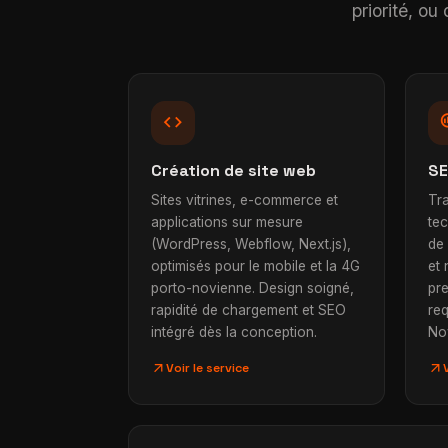
priorité, o
code
searc
Création de site web
SE
Sites vitrines, e-commerce et
Tra
applications sur mesure
te
(WordPress, Webflow, Next.js),
de
optimisés pour le mobile et la 4G
et 
porto-novienne. Design soigné,
pr
rapidité de chargement et SEO
re
intégré dès la conception.
No
arrow_outward
arrow_outward
Voir le service