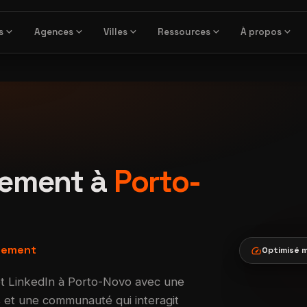
expand_more
expand_more
expand_more
expand_more
expand_more
s
Agences
Villes
Ressources
À propos
ement à
Porto-
agement
speed
Optimisé m
t LinkedIn à Porto-Novo avec une
res et une communauté qui interagit