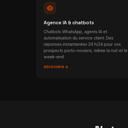
smart_toy
Agence IA & chatbots
Chatbots WhatsApp, agents IA et
automatisation du service client. Des
réponses instantanées 24 h/24 pour vos
prospects porto-noviens, même la nuit et le
week-end.
arrow_forward
DÉCOUVRIR