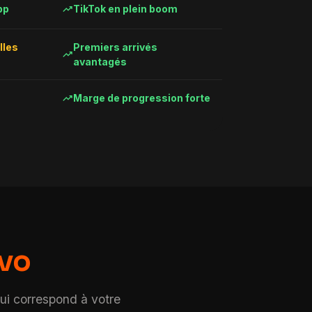
trending_up
pp
TikTok en plein boom
lles
Premiers arrivés
trending_up
avantagés
trending_up
Marge de progression forte
ovo
qui correspond à votre