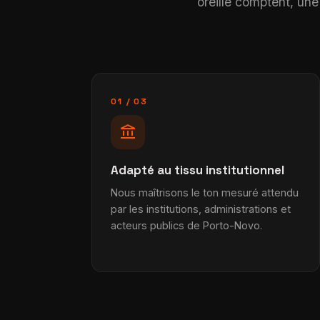
oreille comptent, une
01 / 03
account_balance
Adapté au tissu institutionnel
Nous maîtrisons le ton mesuré attendu
par les institutions, administrations et
acteurs publics de Porto-Novo.