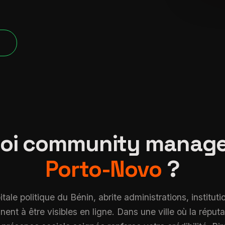
verified
P
oi community manag
Porto-Novo
?
ale politique du Bénin, abrite administrations, instituti
nt à être visibles en ligne. Dans une ville où la réputa