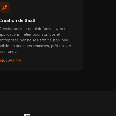
rocket_launch
Création de SaaS
Développement de plateformes web et
applications métier pour startups et
entreprises béninoises ambitieuses. MVP
solide en quelques semaines, prêt à lever
des fonds.
arrow_forward
DÉCOUVRIR