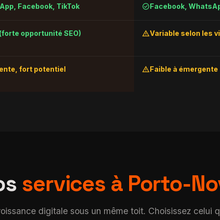
check_circle
pp, Facebook, TikTok
Facebook, WhatsA
warning
 (forte opportunité SEO)
Variable selon les vi
warning
nte, fort potentiel
Faible à émergente
os
services à Porto-N
roissance digitale sous un même toit. Choisissez celui 