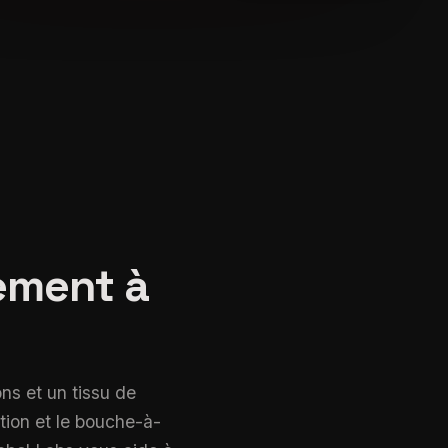
Community management à Porto-Novo
ement à
ons et un tissu de
tion et le bouche-à-