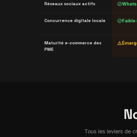
check_circle
Réseaux sociaux actifs
WhatsA
check_circle
Concurrence digitale locale
Faible
warning
Maturité e-commerce des
Émerge
PME
N
Tous les leviers de c