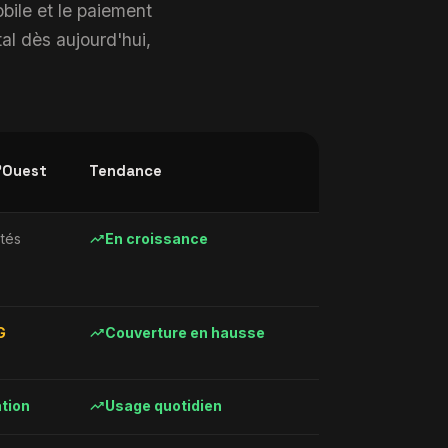
bile et le paiement
tal dès aujourd'hui,
'Ouest
Tendance
trending_up
tés
En croissance
trending_up
G
Couverture en hausse
trending_up
ation
Usage quotidien