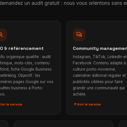
u demandez un audit gratuit : nous vous orientons sans
h_insights
forum
O & référencement
Community manageme
fic organique qualifié : audit
Instagram, TikTok, LinkedIn et
chnique, mots-clés, contenu
Facebook. Contenu adapté à 
 fond, fiche Google Business
culture porto-novienne,
netlinking. Objectif : les
calendrier éditorial régulier et
emières pages Google sur vos
publicités ciblées pour faire
quêtes business à Porto-
grandir une communauté qui
vo.
achète.
arrow_outward
Voir le service
Voir le service