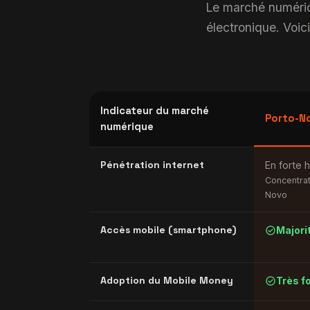
Le marché numériqu
électronique. Voici
Indicateur du marché
Porto-No
numérique
Pénétration internet
En forte 
Concentrat
Novo
check_circle
Accès mobile (smartphone)
Majori
check_circle
Adoption du Mobile Money
Très f