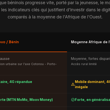
e béninois progresse vite, porté par la jeunesse, le mo
 les indicateurs clés qui justifient d'investir dans le digi
comparés à la moyenne de l'Afrique de l'Ouest.
vo / Bénin
Moyenne Afrique de l
hausse
Moyenne, fortes dispari
ion urbaine sur l'axe Cotonou - Porto-
Accès rural limité
taire, 4G répandue
Mobile dominant, 4
warning
inégale
check_circle
orte (MTN MoMo, Moov Money)
Forte, en généralis