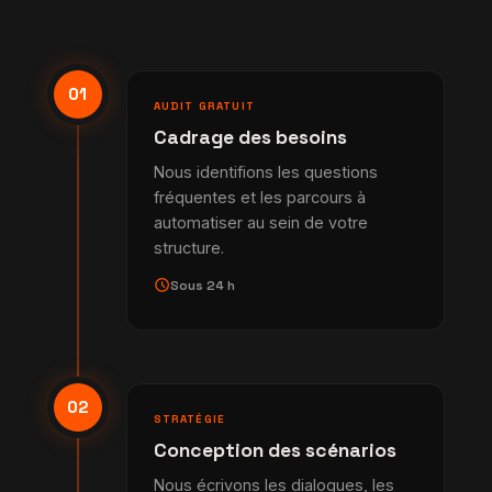
01
AUDIT GRATUIT
Cadrage des besoins
Nous identifions les questions
fréquentes et les parcours à
automatiser au sein de votre
structure.
schedule
Sous 24 h
02
STRATÉGIE
Conception des scénarios
Nous écrivons les dialogues, les