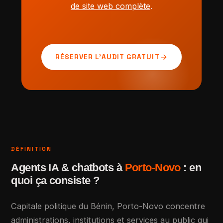
de site web complète
.
arrow_forward
RÉSERVER L'AUDIT GRATUIT
DÉFINITION
Agents IA & chatbots à
Porto-Novo
: en
quoi ça consiste ?
Capitale politique du Bénin, Porto-Novo concentre
administrations, institutions et services au public qui