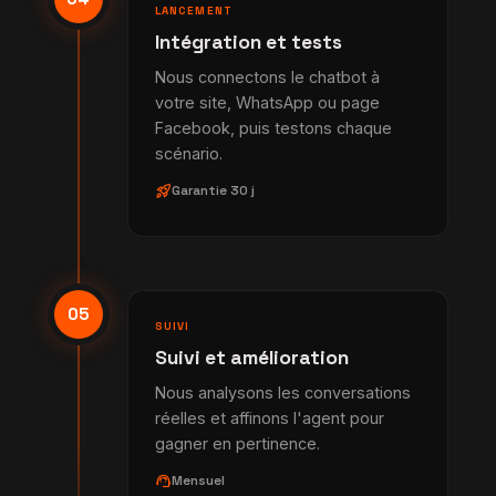
LANCEMENT
Intégration et tests
Nous connectons le chatbot à
votre site, WhatsApp ou page
Facebook, puis testons chaque
scénario.
rocket_launch
Garantie 30 j
05
SUIVI
Suivi et amélioration
Nous analysons les conversations
réelles et affinons l'agent pour
gagner en pertinence.
support_agent
Mensuel