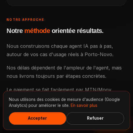
NOTRE APPROCHE
Notre
méthode
orientée résultats.
Nous construisons chaque agent IA pas à pas,
autour de vos cas d'usage réels à Porto-Novo.
Nos délais dépendent de l'ampleur de l'agent, mais
nous livrons toujours par étapes concrètes.
Le paiement se fait facilement par MTN/Moov
Money, Wave ou virement bancaire, en une fois ou
Nous utilisons des cookies de mesure d'audience (Google
Analytics) pour améliorer le site.
En savoir plus
de façon échelonnée. Nous convenons ensemble du
rythme le plus adapté à votre budget.
Accepter
Refuser
Discuter