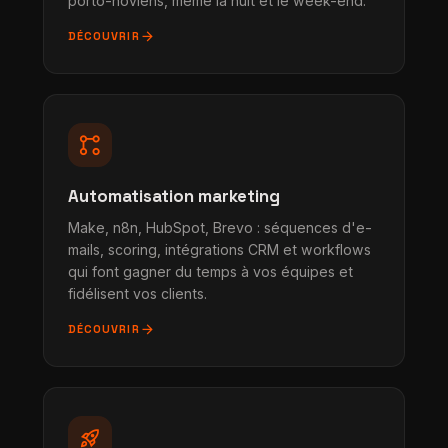
porto-noviens, même la nuit et le week-end.
arrow_forward
DÉCOUVRIR
linked_services
Automatisation marketing
Make, n8n, HubSpot, Brevo : séquences d'e-
mails, scoring, intégrations CRM et workflows
qui font gagner du temps à vos équipes et
fidélisent vos clients.
arrow_forward
DÉCOUVRIR
rocket_launch