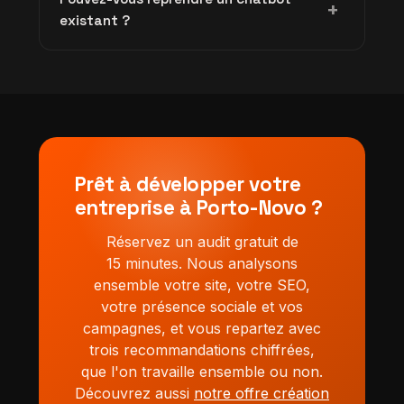
sécurisé pour votre agent IA, inclus dans
+
existant ?
l'abonnement mensuel. Vos données et
conversations restent votre propriété
Oui. Nous auditons votre agent ou chatbot
exclusive.
actuel, identifions les améliorations possibles
et le faisons évoluer, ou le reconstruisons si
nécessaire pour de meilleures performances.
Prêt à développer votre
entreprise à Porto-Novo ?
Réservez un audit gratuit de
15 minutes. Nous analysons
ensemble votre site, votre SEO,
votre présence sociale et vos
campagnes, et vous repartez avec
trois recommandations chiffrées,
que l'on travaille ensemble ou non.
Découvrez aussi
notre offre création