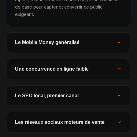
de base pour capter et convertir ce public
exigeant.
expand_more
Le Mobile Money généralisé
expand_more
Une concurrence en ligne faible
expand_more
Le SEO local, premier canal
expand_more
Les réseaux sociaux moteurs de vente