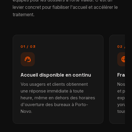
levier concret pour fiabiliser l'accueil et accélérer le
traitement.
01 / 03
02 / 0
support_agent
language
Accueil disponible en continu
França
Vos usagers et clients obtiennent
Nos cha
une réponse immédiate à toute
et peu
heure, même en dehors des horaires
expres
d'ouverture des bureaux à Porto-
yoruba 
Novo.
tous le