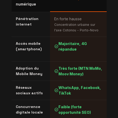
numérique
l'O
Pénétration
En forte hausse
Moy
internet
dis
Concentration urbaine sur
l'axe Cotonou - Porto-Novo
Accè
Accès mobile
Majoritaire, 4G
M
check_circle
warning
(smartphone)
répandue
d
i
Adoption du
Très forte (MTN MoMo,
F
check_circle
check_circle
Mobile Money
Moov Money)
g
Réseaux
WhatsApp, Facebook,
F
check_circle
check_circle
sociaux actifs
TikTok
Concurrence
Faible (forte
V
check_circle
warning
digitale locale
opportunité SEO)
l