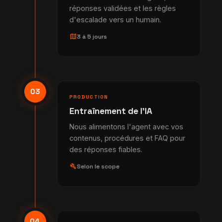
réponses validées et les règles
d'escalade vers un humain.
map
3 à 5 jours
03
PRODUCTION
Entraînement de l'IA
Nous alimentons l'agent avec vos
contenus, procédures et FAQ pour
des réponses fiables.
build
Selon le scope
04