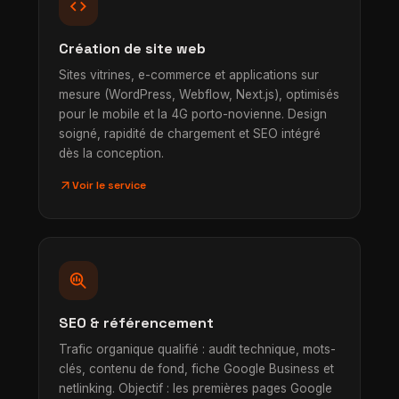
code
Création de site web
Sites vitrines, e-commerce et applications sur
mesure (WordPress, Webflow, Next.js), optimisés
pour le mobile et la 4G porto-novienne. Design
soigné, rapidité de chargement et SEO intégré
dès la conception.
arrow_outward
Voir le service
search_insights
SEO & référencement
Trafic organique qualifié : audit technique, mots-
clés, contenu de fond, fiche Google Business et
netlinking. Objectif : les premières pages Google