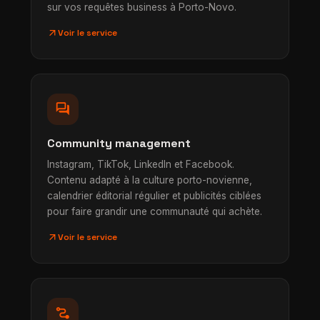
sur vos requêtes business à Porto-Novo.
arrow_outward
Voir le service
forum
Community management
Instagram, TikTok, LinkedIn et Facebook.
Contenu adapté à la culture porto-novienne,
calendrier éditorial régulier et publicités ciblées
pour faire grandir une communauté qui achète.
arrow_outward
Voir le service
conversion_path