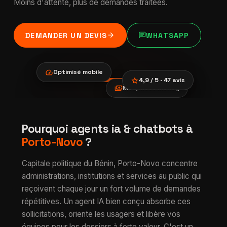
Moins d'attente, plus de demandes traitées.
arrow_forward
chat
DEMANDER UN DEVIS
WHATSAPP
speed
Optimisé mobile
star
4,9 / 5 · 47 avis
payments
MTN/Moov Money
location_city
smartphone
trending_up
Agents IA &
Pourquoi agents ia & chatbots à
verified
chatbots à Porto-
Porto-Novo
?
Novo
Capitale politique du Bénin, Porto-Novo concentre
administrations, institutions et services au public qui
reçoivent chaque jour un fort volume de demandes
répétitives. Un agent IA bien conçu absorbe ces
sollicitations, oriente les usagers et libère vos
équipes pour les dossiers à forte valeur. C'est un