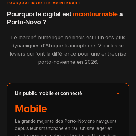
POURQUOI INVESTIR MAINTENANT
Pourquoi le digital est
incontournable
à
Porto-Novo ?
Le marché numérique béninois est l'un des plus
dynamiques d'Afrique francophone. Voici les six
leviers qui font la différence pour une entreprise
porto-novienne en 2026.
expand_more
Un public mobile et connecté
Mobile
La grande majorité des Porto-Noviens naviguent
depuis leur smartphone en 4G. Un site léger et
rapide, pensé « mobile d'abord », est la condition