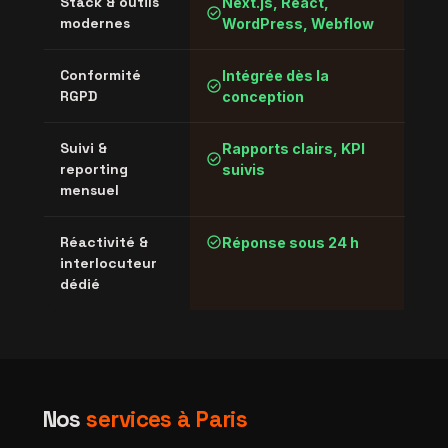
check_circle
Stack & outils
Next.js, React,
S
check_circle
modernes
WordPress, Webflow
check_circle
Conformité
Intégrée dès la
M
check_circle
RGPD
conception
Suivi &
Rapports clairs, KPI
V
check_circle
warning
reporting
suivis
c
mensuel
check_circle
Réactivité &
Réponse sous 24 h
C
warning
interlocuteur
c
dédié
Nos
services à Paris