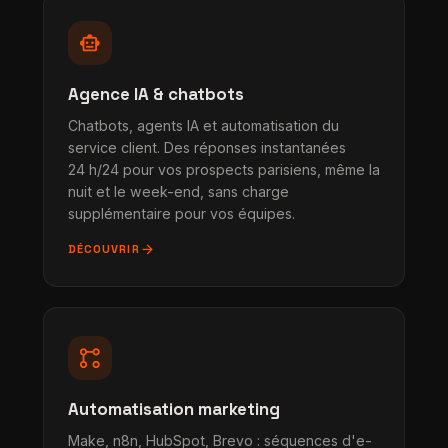
smart_toy
Agence IA & chatbots
Chatbots, agents IA et automatisation du
service client. Des réponses instantanées
24 h/24 pour vos prospects parisiens, même la
nuit et le week-end, sans charge
supplémentaire pour vos équipes.
arrow_forward
DÉCOUVRIR
linked_services
Automatisation marketing
Make, n8n, HubSpot, Brevo : séquences d'e-