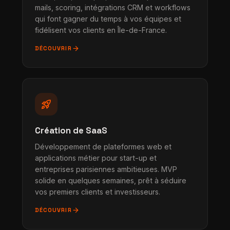
mails, scoring, intégrations CRM et workflows
qui font gagner du temps à vos équipes et
fidélisent vos clients en Île-de-France.
arrow_forward
DÉCOUVRIR
rocket_launch
Création de SaaS
Développement de plateformes web et
applications métier pour start-up et
entreprises parisiennes ambitieuses. MVP
solide en quelques semaines, prêt à séduire
vos premiers clients et investisseurs.
arrow_forward
DÉCOUVRIR