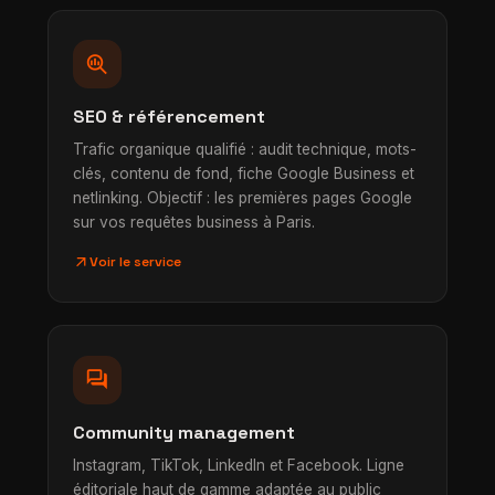
search_insights
SEO & référencement
Trafic organique qualifié : audit technique, mots-
clés, contenu de fond, fiche Google Business et
netlinking. Objectif : les premières pages Google
sur vos requêtes business à Paris.
arrow_outward
Voir le service
forum
Community management
Instagram, TikTok, LinkedIn et Facebook. Ligne
éditoriale haut de gamme adaptée au public