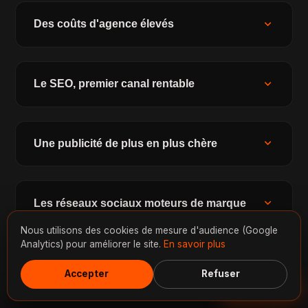
expand_more
Des coûts d'agence élevés
expand_more
Le SEO, premier canal rentable
expand_more
Une publicité de plus en plus chère
expand_more
Les réseaux sociaux moteurs de marque
Nous utilisons des cookies de mesure d'audience (Google
Analytics) pour améliorer le site.
En savoir plus
expand_more
La conformité RGPD obligatoire
Accepter
Refuser
Discuter