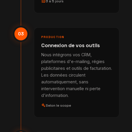
map
3 à 5 jours
03
PRODUCTION
Connexion de vos outils
Nous intégrons vos CRM,
plateformes d'e-mailing, régies
publicitaires et outils de facturation.
Les données circulent
automatiquement, sans
intervention manuelle ni perte
d'information.
build
Selon le scope