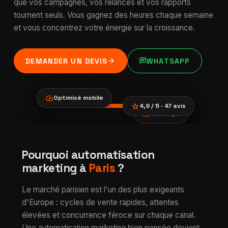
que vos campagnes, vos relances et vos rapports
tournent seuls. Vous gagnez des heures chaque semaine
et vous concentrez votre énergie sur la croissance.
arrow_forward
chat
DEMANDER UN DEVIS
WHATSAPP
speed
Optimisé mobile
star
4,9 / 5 · 47 avis
payments
CB Stripe
location_city
smartphone
trending_up
Automatisation
Pourquoi automatisation
verified
marketing à Paris
marketing à
Paris
?
Le marché parisien est l'un des plus exigeants
d'Europe : cycles de vente rapides, attentes
élevées et concurrence féroce sur chaque canal.
Une automatisation marketing bien pensée devient