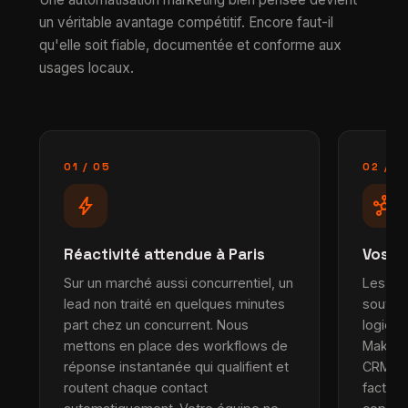
un véritable avantage compétitif. Encore faut-il
qu'elle soit fiable, documentée et conforme aux
usages locaux.
01 / 05
02 / 0
bolt
hub
Réactivité attendue à Paris
Vos o
Sur un marché aussi concurrentiel, un
Les ent
lead non traité en quelques minutes
souven
part chez un concurrent. Nous
logicie
mettons en place des workflows de
Make, n
réponse instantanée qui qualifient et
CRM, e-
routent chaque contact
factura