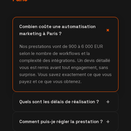
Combien coûte une automatisation
+
marketing à Paris ?
Nos prestations vont de 900 à 6 000 EUR
selon le nombre de workflows et la
complexité des intégrations. Un devis détaillé
vous est remis avant tout engagement, sans
surprise. Vous savez exactement ce que vous
payez et ce que vous obtenez.
+
Quels sont les délais de réalisation ?
Un workflow simple est livré en 3 à 5 jours
+
Comment puis-je régler la prestation ?
ouvrés, un projet standard en 2 à 4 semaines.
Pour un système complet d'automatisation,