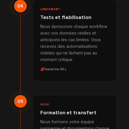
04
LANCEMENT
Tests et fiabilisation
Nous éprouvons chaque workflow
avec vos données réelles et
anticipons les cas limites. Vous
recevez des automatisations
stables qui ne lâchent pas au
moment critique.
rocket_launch
Garantie 30 j
05
SUIVI
Formation et transfert
Nous formons votre équipe
parisienne et documentons chaque