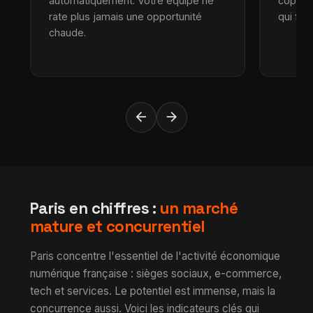
automatiquement. Votre équipe ne
copier-
rate plus jamais une opportunité
qui fon
chaude.
arrow_back
arrow_forward
Paris en chiffres :
un marché
mature et concurrentiel
Paris concentre l'essentiel de l'activité économique
numérique française : sièges sociaux, e-commerce,
tech et services. Le potentiel est immense, mais la
concurrence aussi. Voici les indicateurs clés qui