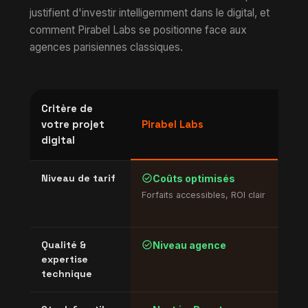
justifient d'investir intelligemment dans le digital, et
comment Pirabel Labs se positionne face aux
agences parisiennes classiques.
Critère de
Age
votre projet
Pirabel Labs
par
digital
cla
check_circle
cancel
Niveau de tarif
Coûts optimisés
T
Forfaits accessibles, ROI clair
800 
jour
check_circle
check_circle
Qualité &
Niveau agence
É
expertise
technique