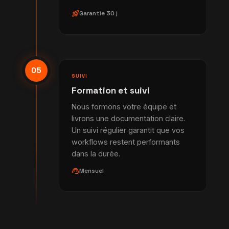
rocket_launch
Garantie 30 j
05
SUIVI
Formation et suivi
Nous formons votre équipe et
livrons une documentation claire.
Un suivi régulier garantit que vos
workflows restent performants
dans la durée.
support_agent
Mensuel