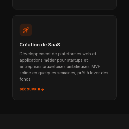
rocket_launch
Création de SaaS
Développement de plateformes web et
applications métier pour startups et
entreprises bruxelloises ambitieuses. MVP
solide en quelques semaines, prêt à lever des
fonds.
arrow_forward
DÉCOUVRIR