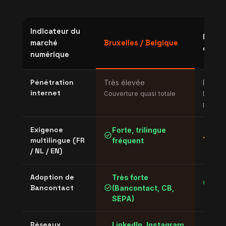
Indicateur du
Moye
marché
Bruxelles / Belgique
europ
numérique
Pénétration
Très élevée
Élevée
internet
Couverture quasi totale
Dispari
pays
Exigence
Forte, trilingue
Sou
check_circle
warning
multilingue (FR
fréquent
mon
/ NL / EN)
Adoption de
Très forte
Car
check_circle
check_circle
Bancontact
(Bancontact, CB,
gén
SEPA)
Réseaux
LinkedIn, Instagram,
Link