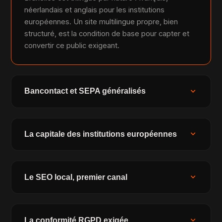
néerlandais et anglais pour les institutions
européennes. Un site multilingue propre, bien
structuré, est la condition de base pour capter et
convertir ce public exigeant.
expand_more
Bancontact et SEPA généralisés
expand_more
La capitale des institutions européennes
expand_more
Le SEO local, premier canal
expand_more
La conformité RGPD exigée