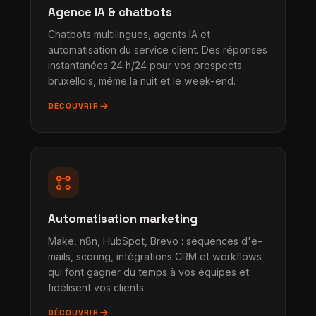
Agence IA & chatbots
Chatbots multilingues, agents IA et
automatisation du service client. Des réponses
instantanées 24 h/24 pour vos prospects
bruxellois, même la nuit et le week-end.
arrow_forward
DÉCOUVRIR
linked_services
Automatisation marketing
Make, n8n, HubSpot, Brevo : séquences d'e-
mails, scoring, intégrations CRM et workflows
qui font gagner du temps à vos équipes et
fidélisent vos clients.
arrow_forward
DÉCOUVRIR