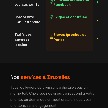
check_circle
check_circle
sociaux actifs
Facebook
Ins
check_circle
Conformité
Exigée et contrôlée
Appl
warning
RGPD attendue
inég
Tarifs des
Élevés (proches de
Vari
warning
warning
agences
Paris)
ville
locales
Nos
services à Bruxelles
Tous les leviers de croissance digitale sous un
même toit. Choisissez celui qui correspond à votre
priorité, ou demandez un audit gratuit : nous vous
orientons sans engagement.