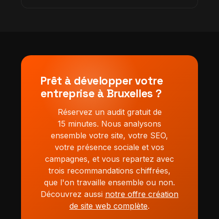
régulières pour qu'elles restent performantes
Oui, nous auditons votre configuration Make,
dans le temps.
n8n ou Zapier existante, identifions les points
faibles et reprenons ou reconstruisons les
workflows. Vous repartez sur une base fiable
et documentée.
Prêt à développer votre
entreprise à Bruxelles ?
Réservez un audit gratuit de
15 minutes. Nous analysons
ensemble votre site, votre SEO,
votre présence sociale et vos
campagnes, et vous repartez avec
trois recommandations chiffrées,
que l'on travaille ensemble ou non.
Découvrez aussi
notre offre création
de site web complète
.