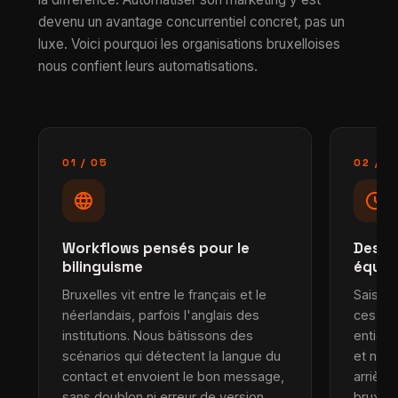
devenu un avantage concurrentiel concret, pas un
luxe. Voici pourquoi les organisations bruxelloises
nous confient leurs automatisations.
01 / 05
02 / 0
language
schedule
Workflows pensés pour le
Des h
bilinguisme
équip
Bruxelles vit entre le français et le
Saisie 
néerlandais, parfois l'anglais des
ces tâ
institutions. Nous bâtissons des
entièr
scénarios qui détectent la langue du
et n8n 
contact et envoient le bon message,
arrière
sans doublon ni erreur de version.
bruxell