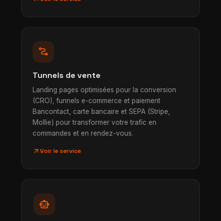
conversion_path
Tunnels de vente
Landing pages optimisées pour la conversion
(CRO), funnels e-commerce et paiement
Bancontact, carte bancaire et SEPA (Stripe,
Mollie) pour transformer votre trafic en
commandes et en rendez-vous.
arrow_outward
Voir le service
smart_toy