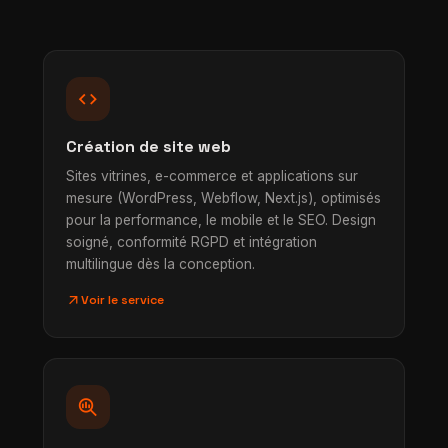
code
Création de site web
Sites vitrines, e-commerce et applications sur
mesure (WordPress, Webflow, Next.js), optimisés
pour la performance, le mobile et le SEO. Design
soigné, conformité RGPD et intégration
multilingue dès la conception.
arrow_outward
Voir le service
search_insights