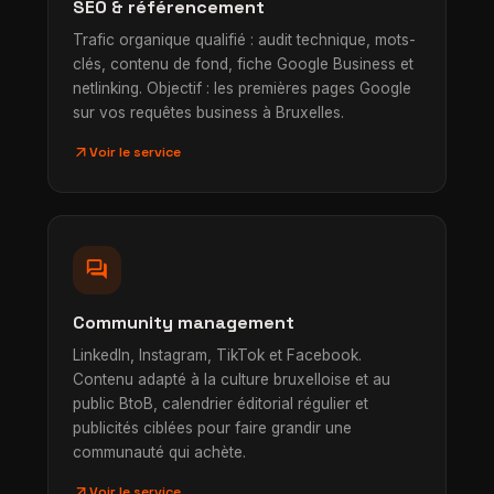
SEO & référencement
Trafic organique qualifié : audit technique, mots-
clés, contenu de fond, fiche Google Business et
netlinking. Objectif : les premières pages Google
sur vos requêtes business à Bruxelles.
arrow_outward
Voir le service
forum
Community management
LinkedIn, Instagram, TikTok et Facebook.
Contenu adapté à la culture bruxelloise et au
public BtoB, calendrier éditorial régulier et
publicités ciblées pour faire grandir une
communauté qui achète.
arrow_outward
Voir le service