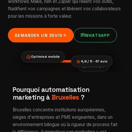
workflows Make, n8n et Zapier qui relient vos outils,
fluidifient vos campagnes et libèrent vos collaborateurs
pour les missions à forte valeur.
arrow_forward
chat
DEMANDER UN DEVIS
WHATSAPP
speed
Optimisé mobile
star
4,9 / 5 · 47 avis
payments
CB Stripe
location_city
smartphone
trending_up
Automatisation
Pourquoi automatisation
verified
marketing à
marketing à
Bruxelles
?
Bruxelles
Bruxelles concentre institutions européennes,
sièges d'entreprises et PME exigeantes, dans un
environnement bilingue où la rigueur de process fait
la différence. Automatiser son marketing y est