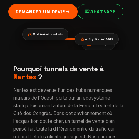
arrow_forward
chat
DEMANDER UN DEVIS
WHATSAPP
speed
Optimisé mobile
star
4,9 / 5 · 47 avis
payments
CB Stripe
location_city
smartphone
trending_up
Tunnels de vente à
Pourquoi tunnels de vente à
verified
Nantes
Nantes
?
Nantes est devenue l'un des hubs numériques
majeurs de l'Ouest, porté par un écosystème
startup foisonnant autour de la French Tech et de la
Cité des Congrès. Dans cet environnement où
l'acquisition coûte cher, un tunnel de vente bien
pensé fait toute la différence entre du trafic qui
rebondit et des clients qui signent. Nos parcours