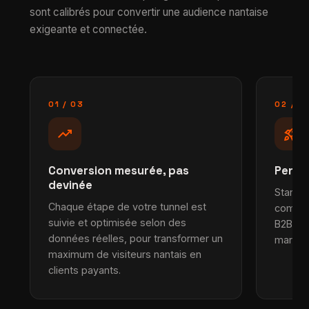
sont calibrés pour convertir une audience nantaise
exigeante et connectée.
01 / 03
02 / 0
trending_up
rocket_launch
Conversion mesurée, pas
Pensé
devinée
Startup
Chaque étape de votre tunnel est
commer
suivie et optimisée selon des
B2B : n
données réelles, pour transformer un
marché 
maximum de visiteurs nantais en
clients payants.