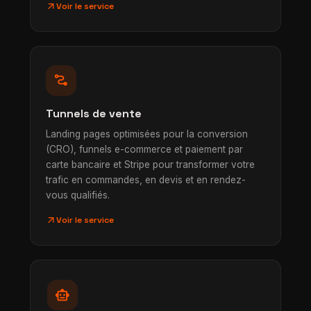
arrow_outward
Voir le service
conversion_path
Tunnels de vente
Landing pages optimisées pour la conversion
(CRO), funnels e-commerce et paiement par
carte bancaire et Stripe pour transformer votre
trafic en commandes, en devis et en rendez-
vous qualifiés.
arrow_outward
Voir le service
smart_toy