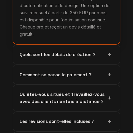
d'automatisation et le design. Une option de
suivi mensuel à partir de 350 EUR par mois
est disponible pour l'optimisation continue.
Chaque projet reçoit un devis détaillé et
gratuit.
+
Quels sont les délais de création ?
Une landing page seule est livrée en 5 à 8
+
Comment se passe le paiement ?
jours ouvrés. Un tunnel complet avec
automatisations demande en général 2 à 4
Le règlement se fait par carte bancaire via
semaines, selon la complexité et votre
Où êtes-vous situés et travaillez-vous
Stripe ou par virement SEPA. Nous
+
réactivité sur les contenus.
avec des clients nantais à distance ?
demandons un acompte au démarrage et le
solde à la livraison du tunnel.
Notre siège est à Abomey-Calavi, au Bénin, et
+
Les révisions sont-elles incluses ?
nous accompagnons nos clients de Nantes et
de toute la France entièrement à distance.