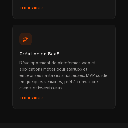
arrow_forward
DÉCOUVRIR
rocket_launch
Création de SaaS
Développement de plateformes web et
applications métier pour startups et
entreprises nantaises ambitieuses. MVP solide
en quelques semaines, prêt à convaincre
clients et investisseurs.
arrow_forward
DÉCOUVRIR