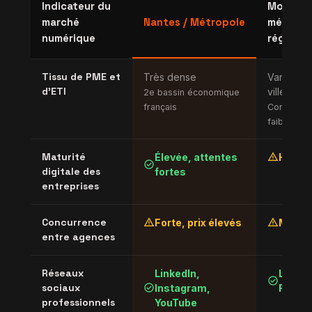
Indicateur du
Moyenn
marché
Nantes / Métropole
métropo
numérique
régional
Tissu de PME et
Très dense
Variable 
d'ETI
villes
2e bassin économique
français
Concentrat
faible
warning
Maturité
Élevée, attentes
Hétér
check_circle
digitale des
fortes
entreprises
warning
warning
Concurrence
Forte, prix élevés
Modér
entre agences
Réseaux
LinkedIn,
Linked
check_circle
check_circle
sociaux
Instagram,
Faceb
professionnels
YouTube