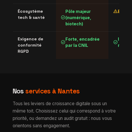
warning
Écosystème
Pôle majeur
En str
check_circle
tech & santé
(numérique,
biotech)
Exigence de
Forte, encadrée
Identi
check_circle
check_circle
conformité
par la CNIL
nation
RGPD
Nos
services à Nantes
Tous les leviers de croissance digitale sous un
même toit. Choisissez celui qui correspond à votre
priorité, ou demandez un audit gratuit : nous vous
orientons sans engagement.