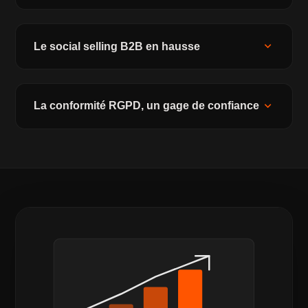
expand_more
Le social selling B2B en hausse
expand_more
La conformité RGPD, un gage de confiance