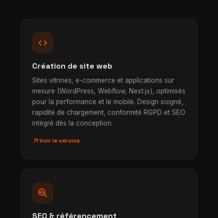
code
Création de site web
Sites vitrines, e-commerce et applications sur
mesure (WordPress, Webflow, Next.js), optimisés
pour la performance et le mobile. Design soigné,
rapidité de chargement, conformité RGPD et SEO
intégré dès la conception.
arrow_outward
Voir le service
search_insights
SEO & référencement