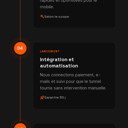
rapides et optimisées pour le
mobile.
build
Selon le scope
04
LANCEMENT
Intégration et
automatisation
Nous connectons paiement, e-
mails et suivi pour que le tunnel
tourne sans intervention manuelle.
rocket_launch
Garantie 30 j