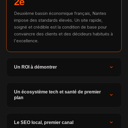
2e
Deuxième bassin économique français, Nantes
impose des standards élevés. Un site rapide,
soigné et crédible est la condition de base pour
convaincre des clients et des décideurs habitués à
l'excellence.
expand_more
Un ROI à démontrer
Un écosystème tech et santé de premier
expand_more
plan
expand_more
Le SEO local, premier canal