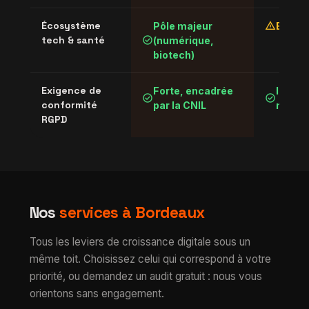
warning
Écosystème
Pôle majeur
En str
check_circle
tech & santé
(numérique,
biotech)
Exigence de
Forte, encadrée
Identi
check_circle
check_circle
conformité
par la CNIL
nation
RGPD
Nos
services à Bordeaux
Tous les leviers de croissance digitale sous un
même toit. Choisissez celui qui correspond à votre
priorité, ou demandez un audit gratuit : nous vous
orientons sans engagement.