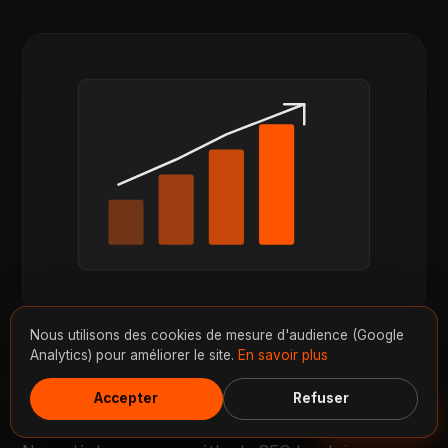
Nous utilisons des cookies de mesure d'audience (Google
Analytics) pour améliorer le site.
En savoir plus
NOTRE APPROCHE
Notre
méthode
orientée résultats.
Accepter
Refuser
Discuter