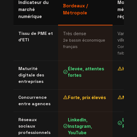
Indicateur du
Moyenn
Bordeaux /
marché
métropo
Métropole
numérique
régional
Tissu de PME et
Très dense
Variable 
d'ETI
villes
2e bassin économique
français
Concentrat
faible
warning
Maturité
Élevée, attentes
Hétér
check_circle
digitale des
fortes
entreprises
warning
warning
Concurrence
Forte, prix élevés
Modér
entre agences
Réseaux
LinkedIn,
Linked
check_circle
check_circle
sociaux
Instagram,
Faceb
professionnels
YouTube