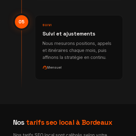
05
SUIVI
Suivi et ajustements
Nous mesurons positions, appels
et itinéraires chaque mois, puis
affinons la stratégie en continu.
support_agent
Mensuel
Nos
tarifs seo local à Bordeaux
Nos tarifs SEO local sont calibrés selon votre