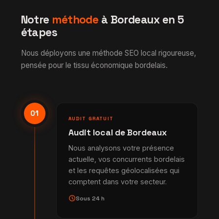
Notre
méthode
à Bordeaux en 5
étapes
Nous déployons une méthode SEO local rigoureuse,
pensée pour le tissu économique bordelais.
01
AUDIT GRATUIT
Audit local de Bordeaux
Nous analysons votre présence
actuelle, vos concurrents bordelais
et les requêtes géolocalisées qui
comptent dans votre secteur.
schedule
Sous 24 h