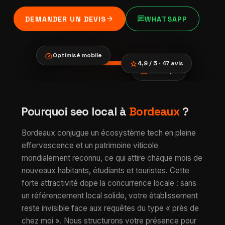
arrow_forward
chat
DEMANDER UN DEVIS
WHATSAPP
speed
Optimisé mobile
star
4,9 / 5 · 47 avis
payments
CB Stripe
location_city
smartphone
trending_up
SEO local à
Pourquoi seo local à
Bordeaux
?
verified
Bordeaux
Bordeaux conjugue un écosystème tech en pleine
effervescence et un patrimoine viticole
mondialement reconnu, ce qui attire chaque mois de
nouveaux habitants, étudiants et touristes. Cette
forte attractivité dope la concurrence locale : sans
un référencement local solide, votre établissement
reste invisible face aux requêtes du type « près de
chez moi ». Nous structurons votre présence pour