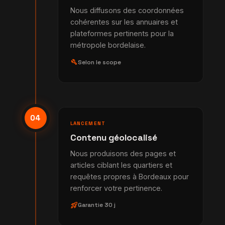
Nous diffusons des coordonnées
cohérentes sur les annuaires et
plateformes pertinents pour la
métropole bordelaise.
build
Selon le scope
04
LANCEMENT
Contenu géolocalisé
Nous produisons des pages et
articles ciblant les quartiers et
requêtes propres à Bordeaux pour
renforcer votre pertinence.
rocket_launch
Garantie 30 j