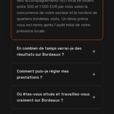
Nos accompagnements SEO local se situent
entre 500 et 1 500 EUR par mois selon la
concurrence de votre secteur et le nombre de
quartiers bordelais visés. Un devis précis
vous est remis après l'audit initial de votre
présence locale.
En combien de temps verrai-je des
+
résultats sur Bordeaux ?
Les premiers gains de visibilité sur la carte
Comment puis-je régler mes
apparaissent souvent dès les premières
+
prestations ?
semaines après l'optimisation de votre fiche.
Une position solide dans le pack local se
Vous pouvez payer par carte bancaire via
construit généralement sur 4 à 6 mois.
Où êtes-vous situés et travaillez-vous
Stripe ou par virement SEPA. Ces deux
+
vraiment sur Bordeaux ?
moyens sont sécurisés et adaptés aux
entreprises et indépendants basés en France.
Notre siège est à Abomey-Calavi, au Bénin, et