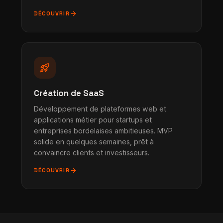
arrow_forward
DÉCOUVRIR
rocket_launch
Création de SaaS
Développement de plateformes web et
applications métier pour startups et
entreprises bordelaises ambitieuses. MVP
solide en quelques semaines, prêt à
convaincre clients et investisseurs.
arrow_forward
DÉCOUVRIR