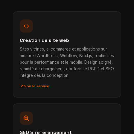
code
Création de site web
Sites vitrines, e-commerce et applications sur
mesure (WordPress, Webflow, Next.js), optimisés
pour la performance et le mobile. Design soigné,
rapidité de chargement, conformité RGPD et SEO
intégré dès la conception.
arrow_outward
Voir le service
search_insights
SEO & référencement