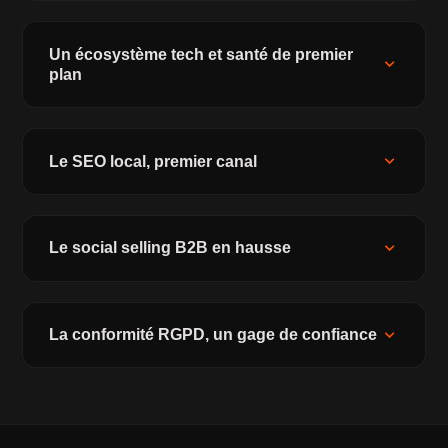
Un écosystème tech et santé de premier
expand_more
plan
expand_more
Le SEO local, premier canal
expand_more
Le social selling B2B en hausse
expand_more
La conformité RGPD, un gage de confiance