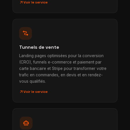
arrow_outward
Voir le service
conversion_path
Tunnels de vente
Landing pages optimisées pour la conversion
(CRO), funnels e-commerce et paiement par
carte bancaire et Stripe pour transformer votre
trafic en commandes, en devis et en rendez-
vous qualifiés.
arrow_outward
Voir le service
smart_toy