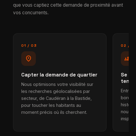
que vous captiez cette demande de proximité avant
vos concurrents.
01 / 03
02 / 0
location_on
groups
Capter la demande de quartier
Se dé
tendu
Nous optimisons votre visibilité sur
Entre s
les recherches géolocalisées par
bordel
secteur, de Caudéran à la Bastide,
histori
pour toucher les habitants au
nous bâ
moment précis où ils cherchent.
inspire