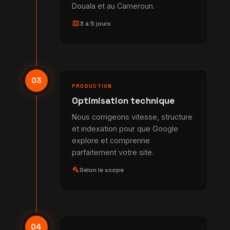
Douala et au Cameroun.
map
3 à 5 jours
03
PRODUCTION
Optimisation technique
Nous corrigeons vitesse, structure
et indexation pour que Google
explore et comprenne
parfaitement votre site.
build
Selon le scope
04