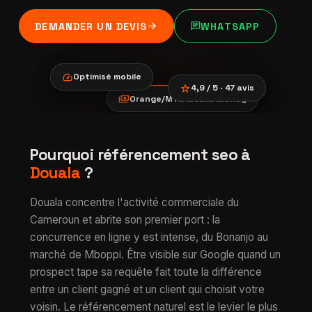
arrow_forward
chat
DEMANDER UN DEVIS
WHATSAPP
speed
Optimisé mobile
star
4,9 / 5 · 47 avis
payments
Orange/MTN Mobile Money
location_city
smartphone
trending_up
Référencement SEO
Pourquoi référencement seo à
verified
à Douala
Douala
?
Douala concentre l'activité commerciale du
Cameroun et abrite son premier port : la
concurrence en ligne y est intense, du Bonanjo au
marché de Mboppi. Être visible sur Google quand un
prospect tape sa requête fait toute la différence
entre un client gagné et un client qui choisit votre
voisin. Le référencement naturel est le levier le plus