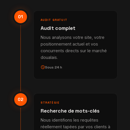
01
AUDIT GRATUIT
Audit complet
Nous analysons votre site, votre
positionnement actuel et vos
concurrents directs sur le marché
doualais.
schedule
Sous 24 h
02
STRATÉGIE
Recherche de mots-clés
Nous identifions les requêtes
réellement tapées par vos clients à