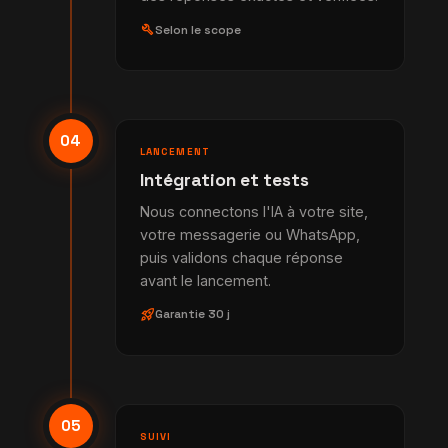
build
Selon le scope
04
LANCEMENT
Intégration et tests
Nous connectons l'IA à votre site,
votre messagerie ou WhatsApp,
puis validons chaque réponse
avant le lancement.
rocket_launch
Garantie 30 j
05
SUIVI