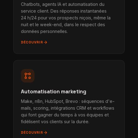
Chatbots, agents IA et automatisation du
service client. Des réponses instantanées
24 h/24 pour vos prospects niçois, même la
nuit et le week-end, dans le respect des
données personnelles.
arrow_forward
DÉCOUVRIR
linked_services
Automatisation marketing
Make, n8n, HubSpot, Brevo : séquences d'e-
mails, scoring, intégrations CRM et workflows
qui font gagner du temps à vos équipes et
fidélisent vos clients sur la durée.
arrow_forward
DÉCOUVRIR