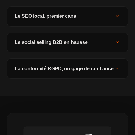
expand_more
Le SEO local, premier canal
expand_more
Le social selling B2B en hausse
expand_more
La conformité RGPD, un gage de confiance