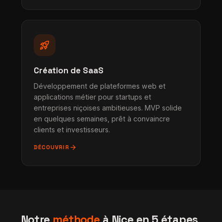
rocket_launch
Création de SaaS
Développement de plateformes web et
applications métier pour startups et
entreprises niçoises ambitieuses. MVP solide
en quelques semaines, prêt à convaincre
clients et investisseurs.
arrow_forward
DÉCOUVRIR
Notre
méthode
à Nice en 5 étapes