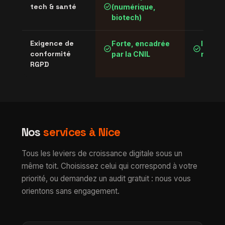
check_circle
tech & santé
(numérique,
biotech)
Exigence de
Forte, encadrée
Identi
check_circle
check_circle
conformité
par la CNIL
nation
RGPD
Nos
services à Nice
Tous les leviers de croissance digitale sous un
même toit. Choisissez celui qui correspond à votre
priorité, ou demandez un audit gratuit : nous vous
orientons sans engagement.