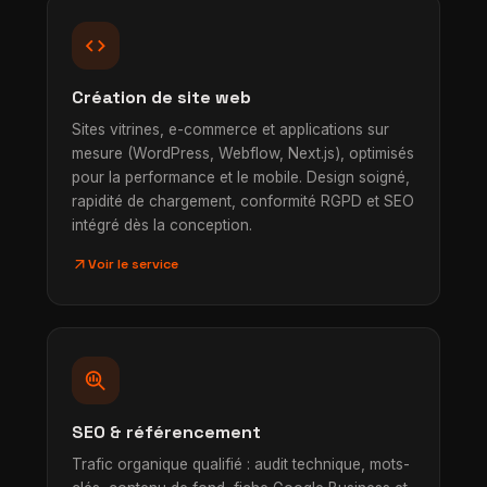
code
Création de site web
Sites vitrines, e-commerce et applications sur
mesure (WordPress, Webflow, Next.js), optimisés
pour la performance et le mobile. Design soigné,
rapidité de chargement, conformité RGPD et SEO
intégré dès la conception.
arrow_outward
Voir le service
search_insights
SEO & référencement
Trafic organique qualifié : audit technique, mots-