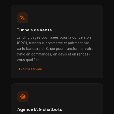
conversion_path
Tunnels de vente
Landing pages optimisées pour la conversion
(CRO), funnels e-commerce et paiement par
carte bancaire et Stripe pour transformer votre
trafic en commandes, en devis et en rendez-
vous qualifiés.
arrow_outward
Voir le service
smart_toy
Agence IA & chatbots