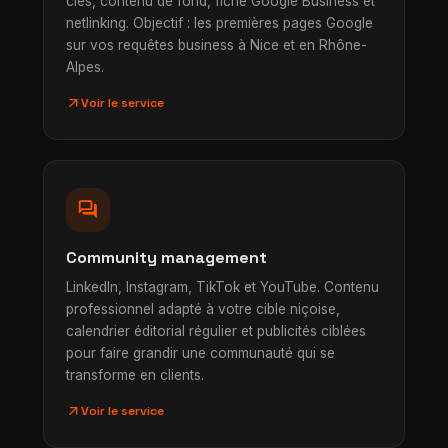
clés, contenu de fond, fiche Google Business et
netlinking. Objectif : les premières pages Google
sur vos requêtes business à Nice et en Rhône-
Alpes.
arrow_outward
Voir le service
forum
Community management
LinkedIn, Instagram, TikTok et YouTube. Contenu
professionnel adapté à votre cible niçoise,
calendrier éditorial régulier et publicités ciblées
pour faire grandir une communauté qui se
transforme en clients.
arrow_outward
Voir le service