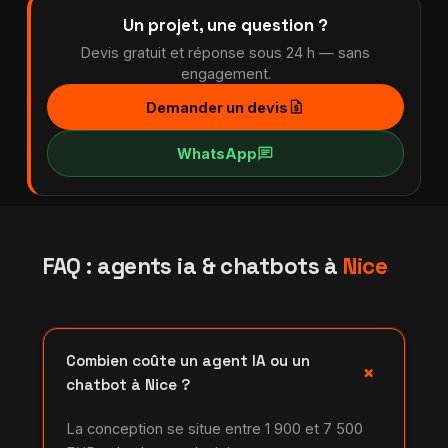
Un projet, une question ?
Devis gratuit et réponse sous 24 h — sans
engagement.
request_quote
Demander un devis
chat
WhatsApp
FAQ : agents ia & chatbots à
Nice
Combien coûte un agent IA ou un
+
chatbot à Nice ?
La conception se situe entre 1 900 et 7 500