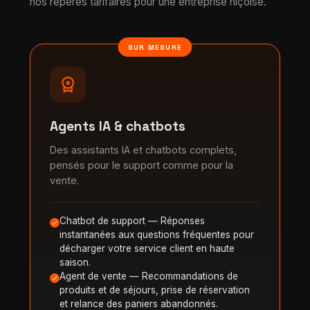
nos repères tarifaires pour une entreprise niçoise.
SUR MESURE
workspace_premium
Agents IA & chatbots
Des assistants IA et chatbots complets,
pensés pour le support comme pour la
vente.
Chatbot de support — Réponses
instantanées aux questions fréquentes pour
décharger votre service client en haute
saison.
Agent de vente — Recommandations de
produits et de séjours, prise de réservation
et relance des paniers abandonnés.