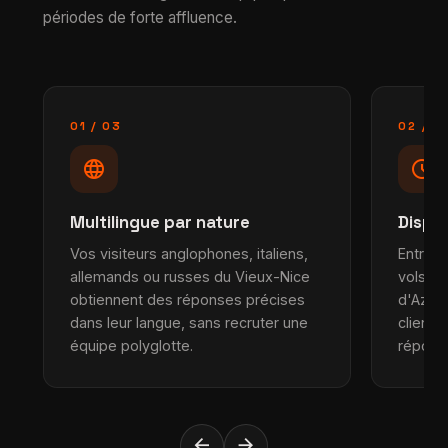
périodes de forte affluence.
01 / 03
02 / 0
language
schedule
Multilingue par nature
Dispo
Vos visiteurs anglophones, italiens,
Entre l
allemands ou russes du Vieux-Nice
vols ta
obtiennent des réponses précises
d'Azur 
dans leur langue, sans recruter une
clients
équipe polyglotte.
répond 
arrow_back
arrow_forward