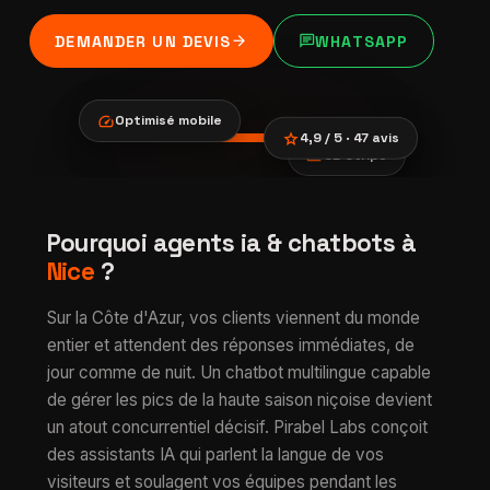
arrow_forward
chat
DEMANDER UN DEVIS
WHATSAPP
speed
Optimisé mobile
star
4,9 / 5 · 47 avis
payments
CB Stripe
location_city
smartphone
trending_up
Agents IA &
Pourquoi agents ia & chatbots à
verified
chatbots à Nice
Nice
?
Sur la Côte d'Azur, vos clients viennent du monde
entier et attendent des réponses immédiates, de
jour comme de nuit. Un chatbot multilingue capable
de gérer les pics de la haute saison niçoise devient
un atout concurrentiel décisif. Pirabel Labs conçoit
des assistants IA qui parlent la langue de vos
visiteurs et soulagent vos équipes pendant les