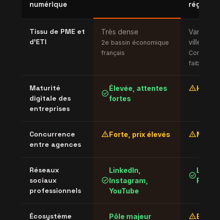
numérique
régional
Tissu de PME et
Très dense
Variable 
d'ETI
villes
2e bassin économique
français
Concentrat
faible
warning
Maturité
Élevée, attentes
Hétér
check_circle
digitale des
fortes
entreprises
warning
warning
Concurrence
Forte, prix élevés
Modér
entre agences
Réseaux
LinkedIn,
Linked
check_circle
check_circle
sociaux
Instagram,
Faceb
professionnels
YouTube
warning
Écosystème
Pôle majeur
En str