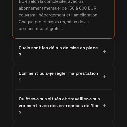
EUR selon la complexité, avec un
abonnement mensuel de 150 à 600 EUR
couvrant l'hébergement et l'amélioration.
Chaque projet niçois reçoit un devis
personnalisé et gratuit.
Quels sont les délais de mise en place
+
?
Un chatbot de FAQ est livré en 2 à 3
Comment puis-je régler ma prestation
semaines, un agent de vente en 4 à 6
+
?
semaines, et une solution sur-mesure
complète en 6 à 10 semaines, selon les
Vous pouvez payer par carte bancaire via
intégrations souhaitées.
Où êtes-vous situés et travaillez-vous
Stripe ou par virement SEPA, en euros. Un
+
vraiment avec des entreprises de Nice
échéancier en plusieurs versements est
?
possible pour les projets importants.
Notre siège est à Abomey-Calavi, au Bénin, et