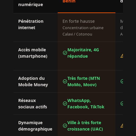
Bénin
de l'Ou
numérique
Pénétration
En forte hausse
Moyenne
internet
dispari
Concentration urbaine
Calavi / Cotonou
Accès rur
Accès mobile
Majoritaire, 4G
Mobi
check_circle
warning
(smartphone)
répandue
domi
inéga
Adoption du
Très forte (MTN
Forte
check_circle
check_circle
Mobile Money
MoMo, Moov)
génér
Réseaux
WhatsApp,
Face
check_circle
check_circle
sociaux actifs
Facebook, TikTok
Wha
Dynamique
Ville à très forte
Croi
check_circle
warning
démographique
croissance (UAC)
varia