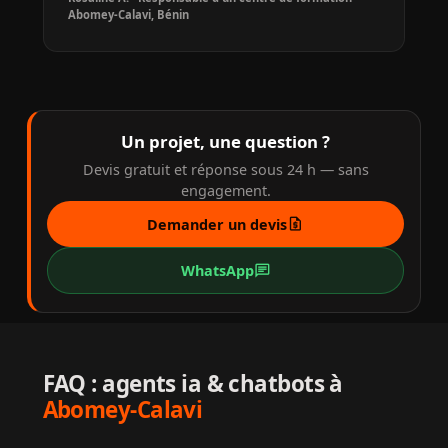
Abomey-Calavi, Bénin
Un projet, une question ?
Devis gratuit et réponse sous 24 h — sans
engagement.
request_quote
Demander un devis
chat
WhatsApp
FAQ : agents ia & chatbots à
Abomey-Calavi