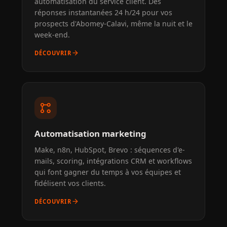
automatisation du service client. Des
réponses instantanées 24 h/24 pour vos
prospects d'Abomey-Calavi, même la nuit et le
week-end.
arrow_forward
DÉCOUVRIR
linked_services
Automatisation marketing
Make, n8n, HubSpot, Brevo : séquences d'e-
mails, scoring, intégrations CRM et workflows
qui font gagner du temps à vos équipes et
fidélisent vos clients.
arrow_forward
DÉCOUVRIR