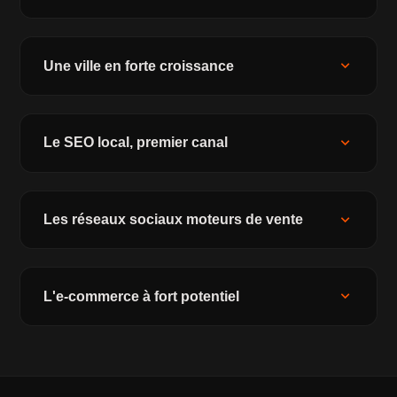
expand_more
Une ville en forte croissance
expand_more
Le SEO local, premier canal
expand_more
Les réseaux sociaux moteurs de vente
expand_more
L'e-commerce à fort potentiel