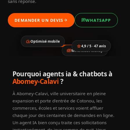
sans réponse.
DEMANDER UN DEVIS
WHATSAPP
arrow_forward
chat
speed
Optimisé mobile
star
4,9 / 5 · 47 avis
payments
MTN/Moov Money
location_city
smartphone
trending_up
Agents IA &
Pourquoi agents ia & chatbots à
verified
chatbots à Abomey-
Abomey-Calavi
?
Calavi
À Abomey-Calavi, ville universitaire en pleine
expansion et porte d'entrée de Cotonou, les
commerces, écoles et services voient affluer
chaque jour des centaines de demandes en ligne.
Un agent IA bien conçu traite ces sollicitations
instantanément, de jour comme de nuit. Vous