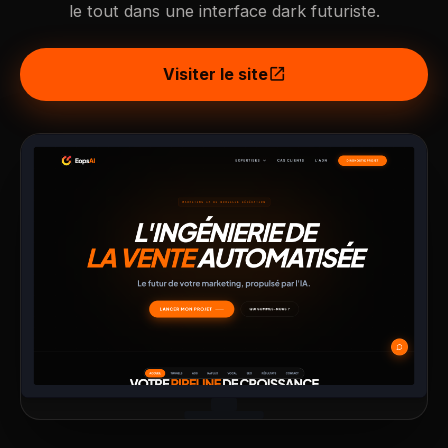
le tout dans une interface dark futuriste.
open_in_new
Visiter le site