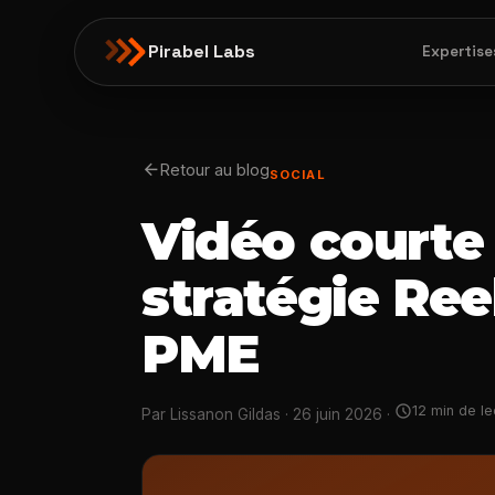
Pirabel Labs
Expertise
arrow_back
Retour au blog
SOCIAL
Vidéo courte 
stratégie Ree
PME
schedule
12 min de le
Par Lissanon Gildas · 26 juin 2026 ·