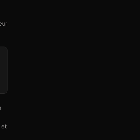
eur
a
 et