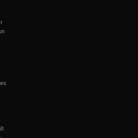
r
un
les
ît
: