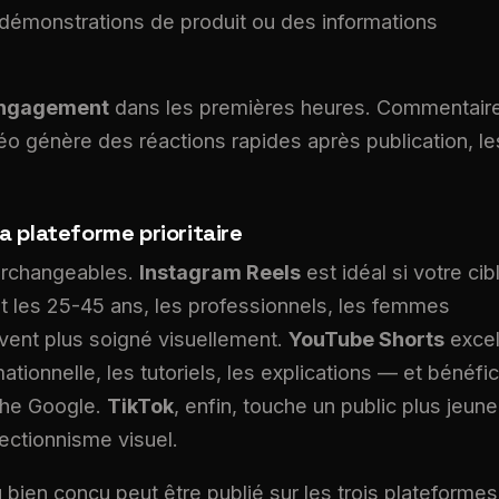
 démonstrations de produit ou des informations
engagement
dans les premières heures. Commentair
o génère des réactions rapides après publication, le
.
sa plateforme prioritaire
terchangeables.
Instagram Reels
est idéal si votre cib
 les 25-45 ans, les professionnels, les femmes
vent plus soigné visuellement.
YouTube Shorts
excel
ationnelle, les tutoriels, les explications — et bénéfic
che Google.
TikTok
, enfin, touche un public plus jeune
fectionnisme visuel.
ien conçu peut être publié sur les trois plateformes