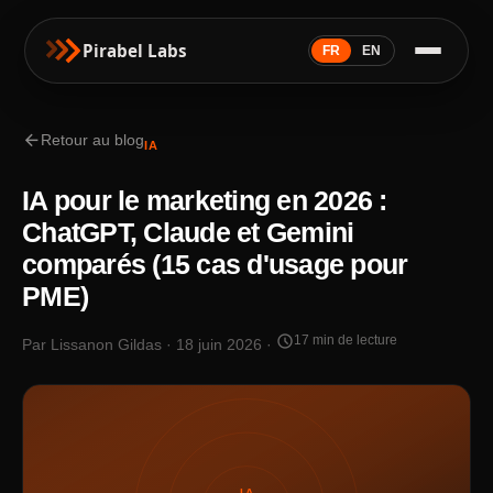
Pirabel Labs
FR
EN
arrow_back
Retour au blog
IA
IA pour le marketing en 2026 :
ChatGPT, Claude et Gemini
comparés (15 cas d'usage pour
PME)
schedule
17 min de lecture
Par Lissanon Gildas · 18 juin 2026 ·
IA