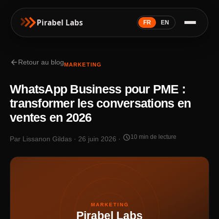
Pirabel Labs
FR
EN
arrow_back
Retour au blog
MARKETING
WhatsApp Business pour PME :
transformer les conversations en
ventes en 2026
schedule
10 min de lecture
Par Lissanon Gildas · 26 juin 2026 ·
MARKETING
Pirabel Labs