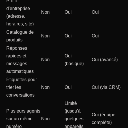
Profil
d'entreprise
Non
Oui
Oui
(adresse,
horaires, site)
Catalogue de
Non
Oui
Oui
produits
Réponses
rapides et
Oui
Non
Oui (avancé)
messages
(basique)
automatiques
Étiquettes pour
trier les
Non
Oui
Oui (via CRM)
conversations
Limité
Plusieurs agents
(jusqu'à
Oui (équipe
sur un même
Non
quelques
complète)
numéro
appareils