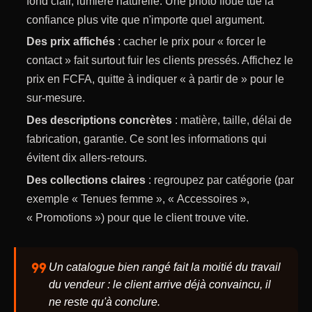
fond clair, lumière naturelle. Une photo floue tue la
confiance plus vite que n'importe quel argument.
Des prix affichés
: cacher le prix pour « forcer le
contact » fait surtout fuir les clients pressés. Affichez le
prix en FCFA, quitte à indiquer « à partir de » pour le
sur-mesure.
Des descriptions concrètes
: matière, taille, délai de
fabrication, garantie. Ce sont les informations qui
évitent dix allers-retours.
Des collections claires
: regroupez par catégorie (par
exemple « Tenues femme », « Accessoires »,
« Promotions ») pour que le client trouve vite.
format_quote
Un catalogue bien rangé fait la moitié du travail
du vendeur : le client arrive déjà convaincu, il
ne reste qu'à conclure.