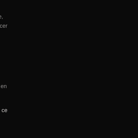
e,
cer
 en
t ce