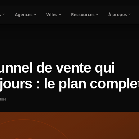
expand_more
expand_more
expand_more
expand_more
expand_more
s
Agences
Villes
Ressources
À propos
unnel de vente qui
jours : le plan comple
ture