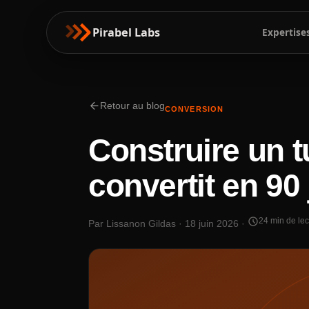
Pirabel Labs
Expertise
arrow_back
Retour au blog
CONVERSION
Construire un t
convertit en 90 
schedule
24 min de lec
Par Lissanon Gildas · 18 juin 2026 ·