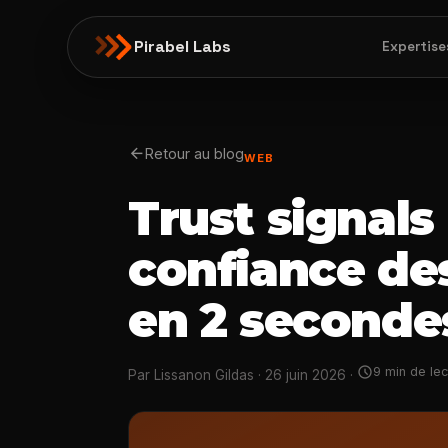
Pirabel Labs
Expertise
arrow_back
Retour au blog
WEB
Trust signals 
confiance des
en 2 seconde
schedule
9 min de lec
Par Lissanon Gildas · 26 juin 2026 ·