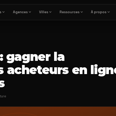
expand_more
expand_more
expand_more
expand_more
expand_more
s
Agences
Villes
Ressources
À propos
: gagner la
 acheteurs en lign
s
ture