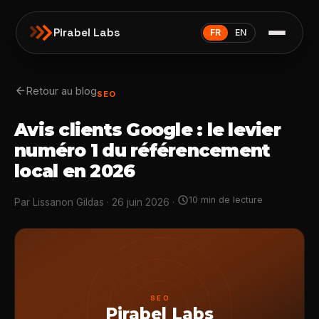
Pirabel Labs
FR
EN
arrow_back
Retour au blog
SEO
Avis clients Google : le levier
numéro 1 du référencement
local en 2026
schedule
10 min de lecture
Par Lissanon Gildas · 26 juin 2026 ·
SEO
Pirabel Labs